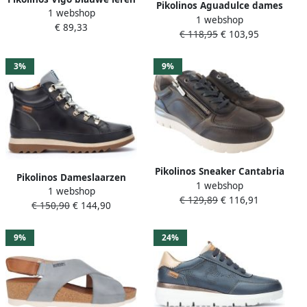
Pikolinos Aguadulce dames
1 webshop
sportschoenen
1 webshop
sandaal Blauw
€ 89,33
€ 118,95
€ 103,95
3%
9%
Pikolinos Sneaker Cantabria
Pikolinos Dameslaarzen
1 webshop
W4R-6524 Blauw Grijs
1 webshop
Vigo
€ 129,89
€ 116,91
€ 150,90
€ 144,90
9%
24%