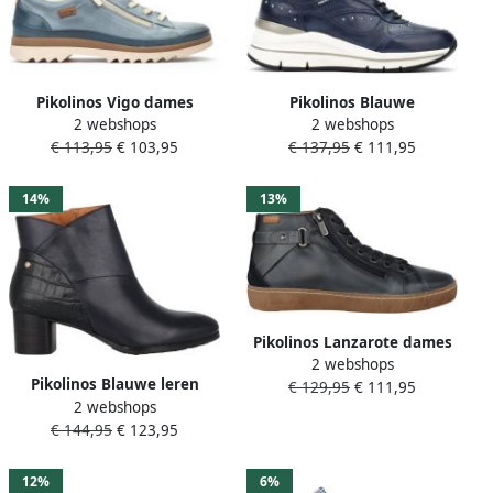
Pikolinos Vigo dames
Pikolinos Blauwe
2 webshops
2 webshops
sneaker blauw
Damessneaker Girona Stijl
€ 113,95
€ 103,95
€ 137,95
€ 111,95
14%
13%
Pikolinos Lanzarote dames
2 webshops
sneaker Blauw
Pikolinos Blauwe leren
€ 129,95
€ 111,95
2 webshops
enkellaarzen voor vrouwen
€ 144,95
€ 123,95
12%
6%