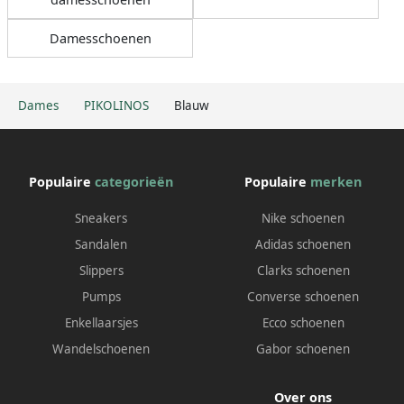
Damesschoenen
Dames
PIKOLINOS
Blauw
Populaire
categorieën
Populaire
merken
Sneakers
Nike schoenen
Sandalen
Adidas schoenen
Slippers
Clarks schoenen
Pumps
Converse schoenen
Enkellaarsjes
Ecco schoenen
Wandelschoenen
Gabor schoenen
Over ons