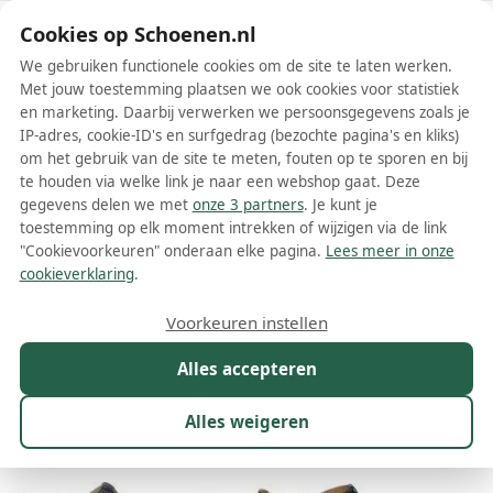
Schoenen.nl
Cookies op Schoenen.nl
We gebruiken functionele cookies om de site te laten werken.
Met jouw toestemming plaatsen we ook cookies voor statistiek
en marketing. Daarbij verwerken we persoonsgegevens zoals je
IP-adres, cookie-ID's en surfgedrag (bezochte pagina's en kliks)
om het gebruik van de site te meten, fouten op te sporen en bij
Wis filters
Alle filters
te houden via welke link je naar een webshop gaat. Deze
gegevens delen we met
onze 3 partners
. Je kunt je
Blauwe PIKOLINOS damesschoenen
toestemming op elk moment intrekken of wijzigen via de link
"Cookievoorkeuren" onderaan elke pagina.
Lees meer in onze
Meer lezen
cookieverklaring
.
Ballerinas
Bandschoenen
Boots
Enkellaarsjes
Instapp
Voorkeuren instellen
Alles accepteren
Maat
Merk
1
Kleur
1
Prijs
Materiaal
Alles weigeren
65 resultaten: