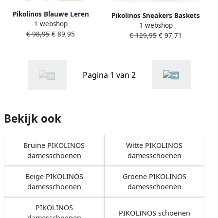
Pikolinos Blauwe Leren
Pikolinos Sneakers Baskets
1 webshop
Dames Sandaal Mahon
1 webshop
femme Rueda
€ 98,95
€ 89,95
€ 129,95
€ 97,71
Pagina 1 van 2
Bekijk ook
Bruine PIKOLINOS
Witte PIKOLINOS
damesschoenen
damesschoenen
Beige PIKOLINOS
Groene PIKOLINOS
damesschoenen
damesschoenen
PIKOLINOS
PIKOLINOS schoenen
damesschoenen