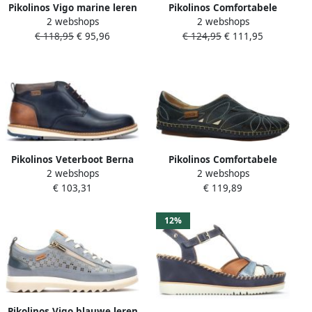
Pikolinos Vigo marine leren
Pikolinos Comfortabele
2 webshops
2 webshops
sportschoenen
veterschoenen voor dames
€ 118,95
€ 95,96
€ 124,95
€ 111,95
Pikolinos Veterboot Berna
Pikolinos Comfortabele
2 webshops
2 webshops
M8J 8181 Blauw 10½
Blauwe Dames Loafer Blue
€ 103,31
€ 119,89
Dames
12%
Pikolinos Vigo blauwe leren