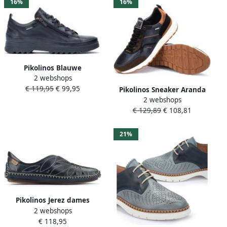
16%
16%
Pikolinos Blauwe
2 webshops
Damessneaker Vigo Stijl
€ 119,95
€ 99,95
Pikolinos Sneaker Aranda
2 webshops
M8R-6374 Blauw
€ 129,89
€ 108,81
21%
Pikolinos Jerez dames
2 webshops
instapper blauw
€ 118,95