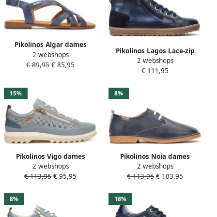
Pikolinos Algar dames
Pikolinos Lagos Lace-zip
2 webshops
sandaal blauw
2 webshops
Sneaker Boot
€ 89,95
€ 85,95
€ 111,95
15%
8%
Pikolinos Vigo dames
Pikolinos Noia dames
2 webshops
2 webshops
sneaker Blauw
veterschoen blauw
€ 113,95
€ 95,95
€ 113,95
€ 103,95
8%
18%