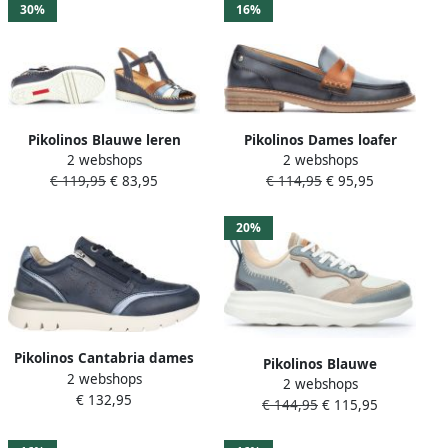
30%
16%
Pikolinos Blauwe leren
Pikolinos Dames loafer
2 webshops
2 webshops
damessandaal voor de
collectie van hoogwaardig
€ 119,95
€ 83,95
€ 114,95
€ 95,95
zomer
leer Blue Dames
20%
Pikolinos Cantabria dames
Pikolinos Blauwe
2 webshops
sneaker blauw
2 webshops
Damessneaker Trendy Stijl
€ 132,95
€ 144,95
€ 115,95