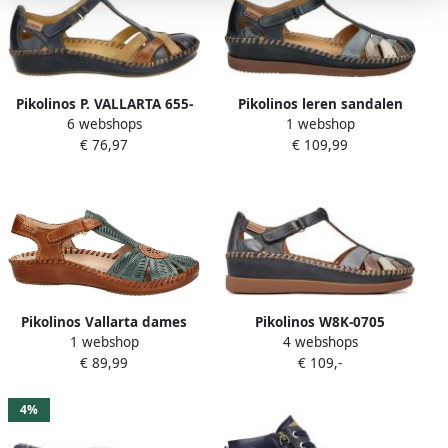
Pikolinos P. VALLARTA 655-
Pikolinos leren sandalen
6 webshops
1 webshop
0732 Platte sandalenDames
blauw
€ 76,97
€ 109,99
Sandalen Blauw
Pikolinos Vallarta dames
Pikolinos W8K-0705
1 webshop
4 webshops
sandaal Blauw multi
~~~~~~~~~~~~~~~~~~~~
€ 89,99
€ 109,-
Platte sandalenDames
Sandalen Blauw
4%