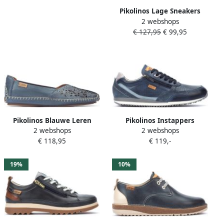
Pikolinos Lage Sneakers
2 webshops
HENARES W1A-4816C1
€ 127,95
€ 99,95
GEKLEDE SCHOENEN
Pikolinos Blauwe Leren
Pikolinos Instappers
2 webshops
2 webshops
Loafer voor Dames Blue
Liverpool M2A 6292 Blauw
€ 118,95
€ 119,-
Dames
19%
10%