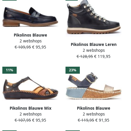
Pikolinos Blauwe
2 webshops
Damesloafer Aldaya Stijl
Pikolinos Blauwe Leren
€ 109,95
€ 95,95
2 webshops
Enkellaarzen voor Vrouwen
€ 128,95
€ 119,95
11%
23%
Pikolinos Blauwe Mix
Pikolinos Blauwe
2 webshops
2 webshops
Vallarta ssandaal
damessandaal
€ 107,95
€ 95,95
€ 119,95
€ 91,95
zomercollectie