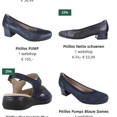
€ 56,99
23%
Pitillos Nette schoenen
Pitillos PUMP
1 webshop
Zapatos Confort Mujer
1 webshop
€ 71,-
€ 53,99
Modèle 10452p
€ 105,-
25%
Pitillos Pumps Blauw Dames
1 webshop