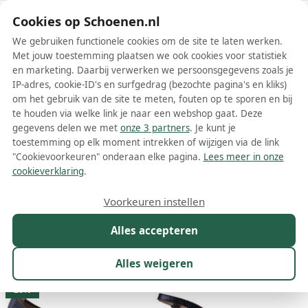
Schoenen.nl
Cookies op Schoenen.nl
We gebruiken functionele cookies om de site te laten werken.
Met jouw toestemming plaatsen we ook cookies voor statistiek
en marketing. Daarbij verwerken we persoonsgegevens zoals je
IP-adres, cookie-ID's en surfgedrag (bezochte pagina's en kliks)
om het gebruik van de site te meten, fouten op te sporen en bij
Wis filters
Alle filters
te houden via welke link je naar een webshop gaat. Deze
gegevens delen we met
onze 3 partners
. Je kunt je
Blauwe Pitillos damesschoenen
toestemming op elk moment intrekken of wijzigen via de link
"Cookievoorkeuren" onderaan elke pagina.
Lees meer in onze
Meer lezen
cookieverklaring
.
Ballerinas
Hoge hakken
Pumps
Sandalen
Voorkeuren instellen
Alles accepteren
Maat
Merk
1
Kleur
1
Prijs
Materiaal
Alles weigeren
13 resultaten:
20%