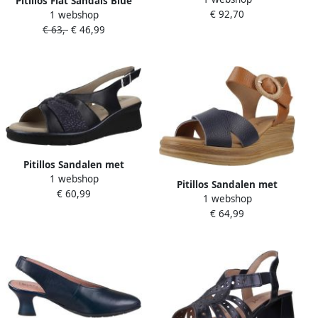
Pitillos Flat Sandals Blue
€ 92,70
1 webshop
Dames
€ 63,-
€ 46,99
Pitillos Sandalen met
1 webshop
hakken 11013p
Pitillos Sandalen met
€ 60,99
1 webshop
sleehak 11052p
€ 64,99