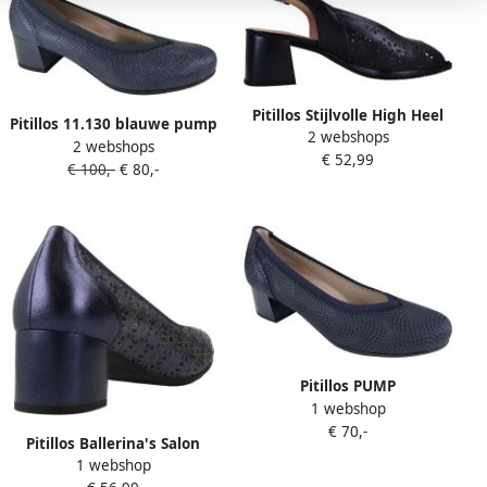
Pitillos Stijlvolle High Heel
Pitillos 11.130 blauwe pump
2 webshops
Sandalen
2 webshops
met lage blokhak Bonne
€ 52,99
€ 100,-
€ 80,-
Shoe
Pitillos PUMP
1 webshop
€ 70,-
Pitillos Ballerina's Salon
1 webshop
Laminado Con Ribete