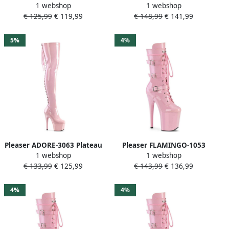
1 webshop
1 webshop
Laarzen 44 Shoes Roze
Plateau Laarzen Paaldans
€ 125,99
€ 119,99
€ 148,99
€ 141,99
schoenen 42 Shoes Roze
5%
4%
Pleaser ADORE-3063 Plateau
Pleaser FLAMINGO-1053
1 webshop
1 webshop
Overknee Laarzen 35 Shoes
Plateau Laarzen Paaldans
€ 133,99
€ 125,99
€ 143,99
€ 136,99
Roze
schoenen 39 Shoes Roze
4%
4%