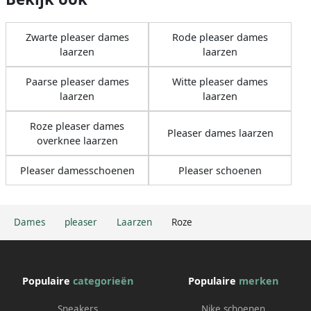
Zwarte pleaser dames
Rode pleaser dames
laarzen
laarzen
Paarse pleaser dames
Witte pleaser dames
laarzen
laarzen
Roze pleaser dames
Pleaser dames laarzen
overknee laarzen
Pleaser damesschoenen
Pleaser schoenen
Dames
pleaser
Laarzen
Roze
Populaire
categorieën
Populaire
merken
Sneakers
Nike schoenen