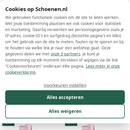
Schoenen.nl
Cookies op Schoenen.nl
We gebruiken functionele cookies om de site te laten werken.
Met jouw toestemming plaatsen we ook cookies voor statistiek
en marketing. Daarbij verwerken we persoonsgegevens zoals je
IP-adres, cookie-ID's en surfgedrag (bezochte pagina's en kliks)
om het gebruik van de site te meten, fouten op te sporen en bij
Wis filters
Alle filters
te houden via welke link je naar een webshop gaat. Deze
gegevens delen we met
onze 3 partners
. Je kunt je
Roze pleaser dames laarzen
toestemming op elk moment intrekken of wijzigen via de link
"Cookievoorkeuren" onderaan elke pagina.
Lees meer in onze
Meer lezen
cookieverklaring
.
Overknee laarzen
Voorkeuren instellen
Alles accepteren
Maat
Merk
1
Kleur
1
Prijs
Winkel
Alles weigeren
236 resultaten:
3%
3%