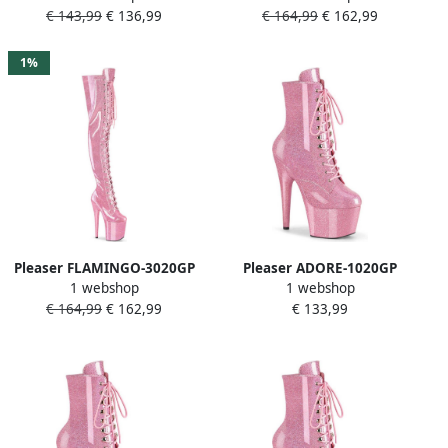
€ 143,99
€ 136,99
€ 164,99
€ 162,99
schoenen 36 Shoes Roze
41 Shoes Roze
1%
Pleaser FLAMINGO-3020GP
Pleaser ADORE-1020GP
1 webshop
1 webshop
Plateau Overknee Laarzen
Plateau Laarzen Paaldans
€ 164,99
€ 162,99
€ 133,99
40 Shoes Roze
schoenen 39 Shoes Roze