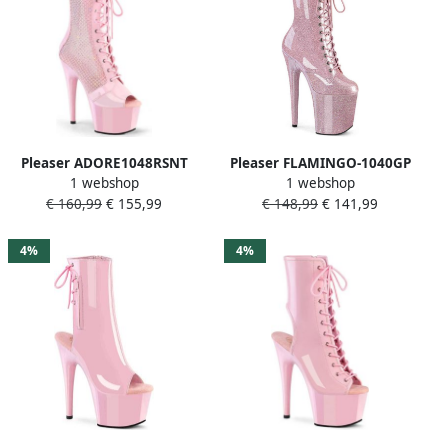
Pleaser ADORE1048RSNT
Pleaser FLAMINGO-1040GP
1 webshop
1 webshop
Plateau Laarzen 36 Shoes
Plateau Laarzen Paaldans
€ 160,99
€ 155,99
€ 148,99
€ 141,99
Roze
schoenen 45 Shoes Roze
4%
4%