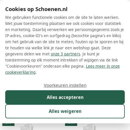
Schoenen.nl
Cookies op Schoenen.nl
We gebruiken functionele cookies om de site te laten werken.
Met jouw toestemming plaatsen we ook cookies voor statistiek
en marketing. Daarbij verwerken we persoonsgegevens zoals je
IP-adres, cookie-ID's en surfgedrag (bezochte pagina's en kliks)
om het gebruik van de site te meten, fouten op te sporen en bij
Wis filters
Alle filters
te houden via welke link je naar een webshop gaat. Deze
gegevens delen we met
onze 3 partners
. Je kunt je
Witte pleaser dames laarzen
toestemming op elk moment intrekken of wijzigen via de link
"Cookievoorkeuren" onderaan elke pagina.
Lees meer in onze
Meer lezen
cookieverklaring
.
Overknee laarzen
Voorkeuren instellen
Alles accepteren
Maat
Merk
1
Kleur
1
Prijs
Materiaal
Alles weigeren
200 resultaten:
3%
3%