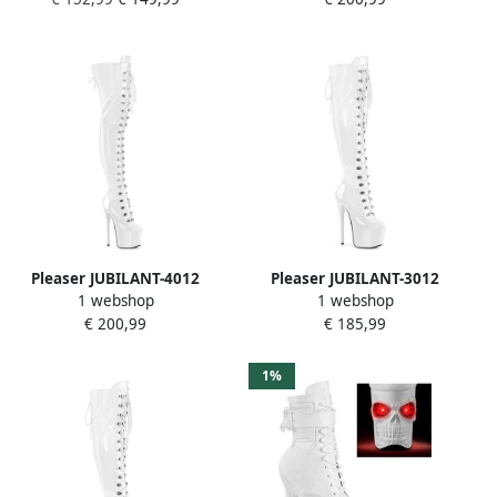
Paaldans schoenen 38
35 Shoes Wit
Shoes Wit
Pleaser JUBILANT-4012
Pleaser JUBILANT-3012
1 webshop
1 webshop
Plateau overknee Laarzen
Plateau overknee Laarzen
€ 200,99
€ 185,99
44 Shoes Wit
38 Shoes Wit
1%