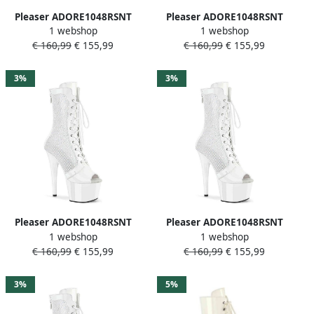
Pleaser ADORE1048RSNT
Pleaser ADORE1048RSNT
1 webshop
1 webshop
Plateau Laarzen 37 Shoes
Plateau Laarzen 41 Shoes
€ 160,99
€ 155,99
€ 160,99
€ 155,99
Wit
Wit
3%
3%
Pleaser ADORE1048RSNT
Pleaser ADORE1048RSNT
1 webshop
1 webshop
Plateau Laarzen 38 Shoes
Plateau Laarzen 36 Shoes
€ 160,99
€ 155,99
€ 160,99
€ 155,99
Wit
Wit
3%
5%