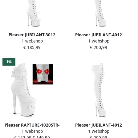
Pleaser JUBILANT-3012
Pleaser JUBILANT-4012
1 webshop
1 webshop
Plateau overknee Laarzen
Plateau overknee Laarzen
€ 185,99
€ 200,99
45 Shoes Wit
36 Shoes Wit
1%
Pleaser RAPTURE-1020STR-
Pleaser JUBILANT-4012
1 webshop
1 webshop
LT Plateau Laarzen
Plateau overknee Laarzen
€ 152,99
€ 149,99
€ 200,99