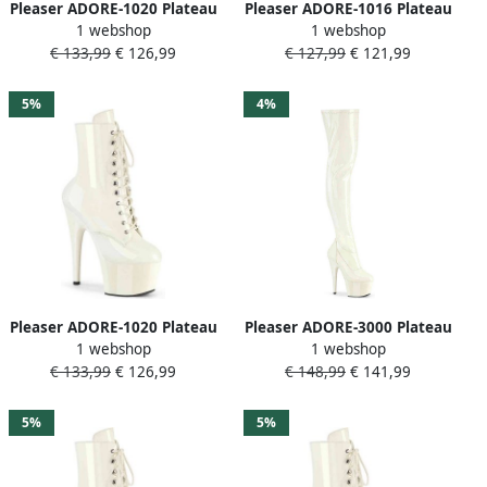
Pleaser ADORE-1020 Plateau
Pleaser ADORE-1016 Plateau
1 webshop
1 webshop
Laarzen 41 Shoes Gebroken
Laarzen 35 Shoes Wit
€ 133,99
€ 126,99
€ 127,99
€ 121,99
wit
5%
4%
Pleaser ADORE-1020 Plateau
Pleaser ADORE-3000 Plateau
1 webshop
1 webshop
Laarzen 35 Shoes Gebroken
overknee Laarzen 45 Shoes
€ 133,99
€ 126,99
€ 148,99
€ 141,99
wit
Gebroken wit
5%
5%