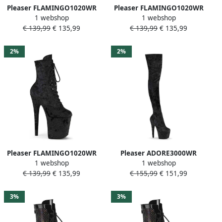
Pleaser FLAMINGO1020WR
Pleaser FLAMINGO1020WR
1 webshop
1 webshop
Plateau Laarzen Paaldans
Plateau Laarzen Paaldans
€ 139,99
€ 135,99
€ 139,99
€ 135,99
schoenen 42 Shoes Zwart
schoenen 39 Shoes Zwart
2%
2%
Pleaser FLAMINGO1020WR
Pleaser ADORE3000WR
1 webshop
1 webshop
Plateau Laarzen Paaldans
Plateau overknee Laarzen
€ 139,99
€ 135,99
€ 155,99
€ 151,99
schoenen 40 Shoes Zwart
42 Shoes Zwart
3%
3%