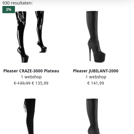
930 resultaten:
2%
Pleaser CRAZE-3000 Plateau
Pleaser JUBILANT-2000
1 webshop
1 webshop
Overknee Laarzen 37 Shoes
Plateau Laarzen 39 Shoes
€ 139,99
€ 135,99
€ 141,99
Zwart
Zwart