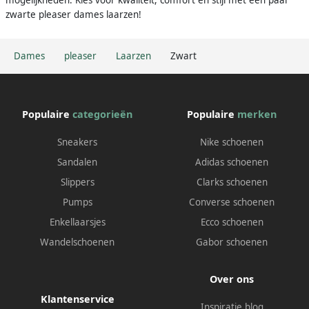
mogelijkheden. Kies voor kwaliteit, comfort en stijl met een paar
zwarte pleaser dames laarzen!
Dames
pleaser
Laarzen
Zwart
Populaire
categorieën
Populaire
merken
Sneakers
Nike schoenen
Sandalen
Adidas schoenen
Slippers
Clarks schoenen
Pumps
Converse schoenen
Enkellaarsjes
Ecco schoenen
Wandelschoenen
Gabor schoenen
Over ons
Klantenservice
Inspiratie blog