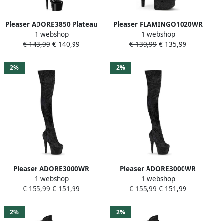
Pleaser ADORE3850 Plateau
Pleaser FLAMINGO1020WR
1 webshop
1 webshop
Overknee Laarzen 35 Shoes
Plateau Laarzen Paaldans
€ 143,99
€ 140,99
€ 139,99
€ 135,99
Zwart
schoenen 38 Shoes Zwart
2%
2%
Pleaser ADORE3000WR
Pleaser ADORE3000WR
1 webshop
1 webshop
Plateau overknee Laarzen
Plateau overknee Laarzen
€ 155,99
€ 151,99
€ 155,99
€ 151,99
38 Shoes Zwart
36 Shoes Zwart
2%
2%