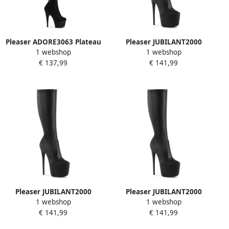
Pleaser ADORE3063 Plateau
Pleaser JUBILANT2000
1 webshop
1 webshop
Overknee Laarzen 35 Shoes
Plateau Laarzen 45 Shoes
€ 137,99
€ 141,99
Zwart
Zwart
Pleaser JUBILANT2000
Pleaser JUBILANT2000
1 webshop
1 webshop
Plateau Laarzen 41 Shoes
Plateau Laarzen 42 Shoes
€ 141,99
€ 141,99
Zwart
Zwart