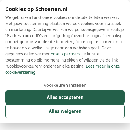
Schoenen.nl
Cookies op Schoenen.nl
We gebruiken functionele cookies om de site te laten werken.
Met jouw toestemming plaatsen we ook cookies voor statistiek
en marketing. Daarbij verwerken we persoonsgegevens zoals je
IP-adres, cookie-ID's en surfgedrag (bezochte pagina's en kliks)
om het gebruik van de site te meten, fouten op te sporen en bij
Wis filters
Alle filters
te houden via welke link je naar een webshop gaat. Deze
gegevens delen we met
onze 3 partners
. Je kunt je
Zwarte pleaser dames laarzen
toestemming op elk moment intrekken of wijzigen via de link
"Cookievoorkeuren" onderaan elke pagina.
Lees meer in onze
Op zoek naar de perfecte zwarte pleaser dames laarzen? Je bent
cookieverklaring
.
aan het juiste adres! Pleaser is een bekend merk in de
schoenenwereld, vooral bekend om hun stijlvolle en gedurfde
Meer lezen
Voorkeuren instellen
ontwerpen. Zwarte laarzen zijn een tijdloos en veelzijdig item in
elke garderobe. Combineer ze met een casual outfit of maak een
Alles accepteren
Overknee laarzen
statement met een gewaagde avondlook. Zwarte pleaser dames
laarzen zijn er in verschillende stijlen, materialen en hakhoogtes,
waardoor er voor iedereen wel een geschikt paar te vinden is.
Alles weigeren
Maat
Merk
1
Kleur
1
Prijs
Materiaal