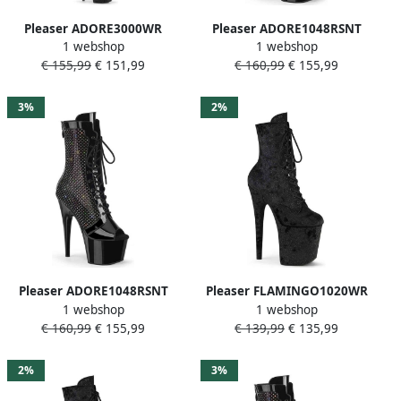
Pleaser ADORE3000WR
Pleaser ADORE1048RSNT
1 webshop
1 webshop
Plateau overknee Laarzen
Plateau Laarzen 35 Shoes
€ 155,99
€ 151,99
€ 160,99
€ 155,99
40 Shoes Zwart
Zwart
3%
2%
Pleaser ADORE1048RSNT
Pleaser FLAMINGO1020WR
1 webshop
1 webshop
Plateau Laarzen 39 Shoes
Plateau Laarzen Paaldans
€ 160,99
€ 155,99
€ 139,99
€ 135,99
Zwart
schoenen 36 Shoes Zwart
2%
3%