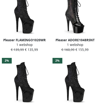
Pleaser FLAMINGO1020WR
Pleaser ADORE1048RSNT
1 webshop
1 webshop
Plateau Laarzen Paaldans
Plateau Laarzen 38 Shoes
€ 139,99
€ 135,99
€ 160,99
€ 155,99
schoenen 35 Shoes Zwart
Zwart
2%
2%