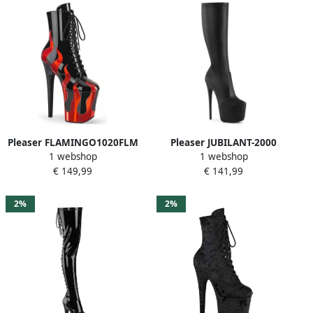
Pleaser FLAMINGO1020FLM
Pleaser JUBILANT-2000
1 webshop
1 webshop
Plateau Laarzen Paaldans
Plateau Laarzen 40 Shoes
€ 149,99
€ 141,99
schoenen 40 Shoes Zwart
Zwart
2%
2%