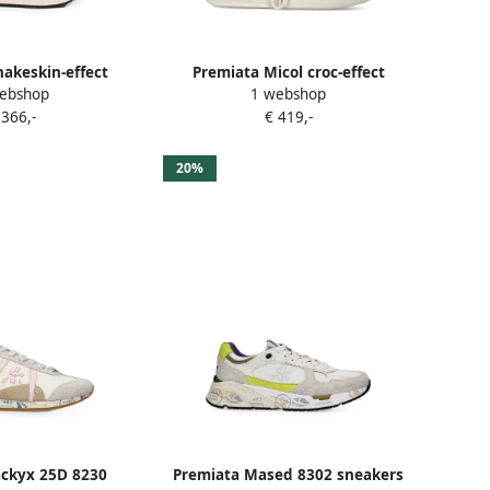
akeskin-effect
Premiata Micol croc-effect
ebshop
1 webshop
ers Beige
platform sneakers Beige
 366,-
€ 419,-
20%
ackyx 25D 8230
Premiata Mased 8302 sneakers