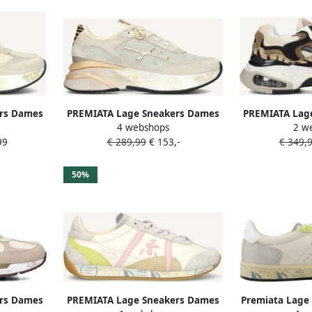
rs Dames
PREMIATA Lage Sneakers Dames
PREMIATA Lag
4 webshops
2 w
teriaal:
Moerun-d Maat: 39 Materiaal:
Sharky-d Maa
99
€ 289,99
€ 153,-
€ 349,
ige
Suède Kleur: Beige
Suède K
50%
rs Dames
PREMIATA Lage Sneakers Dames
Premiata Lage 