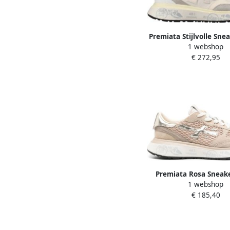
Premiata Stijlvolle Sne
1 webshop
nen en
€ 272,95
Premiata Rosa Sneake
1 webshop
Vrouwen
€ 185,40