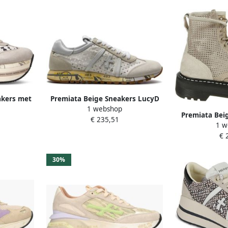
eakers met
Premiata Beige Sneakers LucyD
1 webshop
or dames
6225
Premiata Bei
€ 235,51
1 w
Suède Laars m
€ 
30%