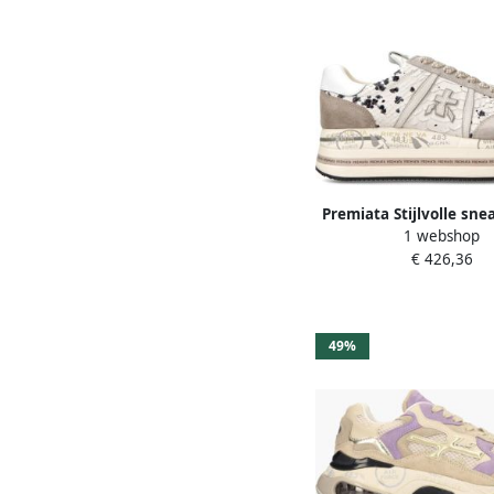
Premiata Stijlvolle sn
1 webshop
krokodilleneffect vo
€ 426,36
Beige Dames
49%