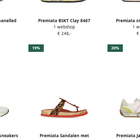
panelled
Premiata BSKT Clay 8467
Premiata sn
1 webshop
1 w
e
sneakers Beige
sneak
€ 248,-
€
19%
20%
sneakers
Premiata Sandalen met
Premiata J