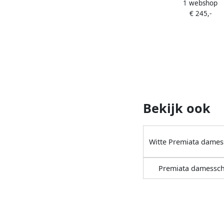
1 webshop
met vlakken Be
€ 245,-
Bekijk ook
Witte Premiata dame
Premiata damessc