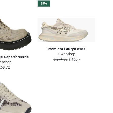
39%
Premiata Lauryn 8183
1 webshop
ge Geperforeerde
€ 274,99
€ 165,-
ebshop
et Rubberen Zool
263,72