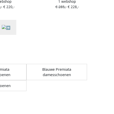
ebshop
1 webshop
ers Beige
Beige
,-
€ 220,-
€ 285,-
€ 228,-
emiata
Blauwe Premiata
oenen
damesschoenen
oenen