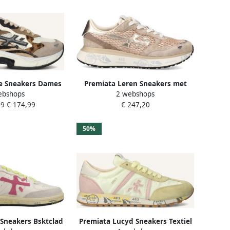
e Sneakers Dames
Premiata Leren Sneakers met
ebshops
2 webshops
t: 37 Materiaal:
Logo Vetersluiting
99
€ 174,99
€ 247,20
leur: Beige
50%
Sneakers Bsktclad
Premiata Lucyd Sneakers Textiel