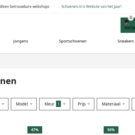
Alleen betrouwbare webshops
Schoenen.nl is Website van het Jaar!
Jongens
Sportschoenen
Sneakers
enen
Model
Kleur
1
Prijs
Materiaal
47%
50%