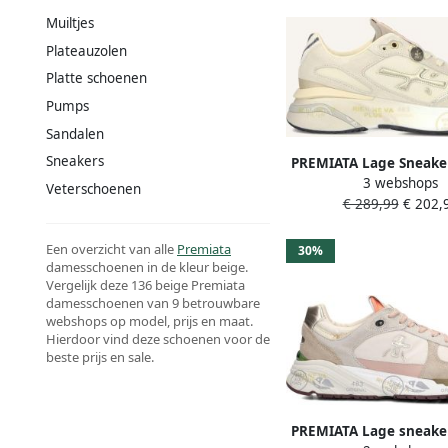
Muiltjes
Plateauzolen
Platte schoenen
Pumps
Sandalen
Sneakers
PREMIATA Lage Sneake
3 webshops
Moerund Maat: 41 Ma
Veterschoenen
€ 289,99
€ 202,
Suède Kleur: Be
Een overzicht van alle
Premiata
30%
damesschoenen in de kleur beige.
Vergelijk deze 136 beige Premiata
damesschoenen van 9 betrouwbare
webshops op model, prijs en maat.
Hierdoor vind deze schoenen voor de
beste prijs en sale.
PREMIATA Lage sneake