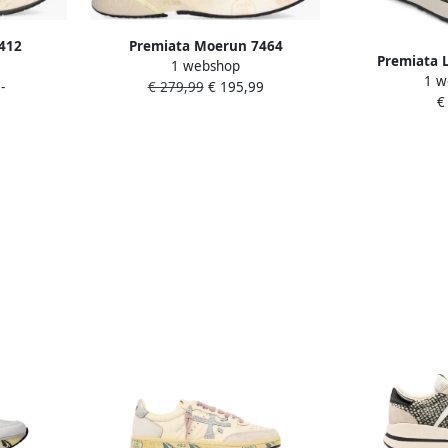
 412
Premiata Moerun 7464
Premiata 
1 webshop
1 w
BE
-
€ 279,99
€ 195,99
€