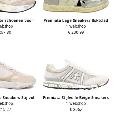
te schoenen voor
Premiata Lage Sneakers Bsktclad
ebshop
1 webshop
ouwen
7661
267,80
€ 230,99
 Sneakers Stijlvol
Premiata Stijlvolle Beige Sneakers
ebshop
1 webshop
 Beige Dames
voor Beige
215,27
€ 206,-