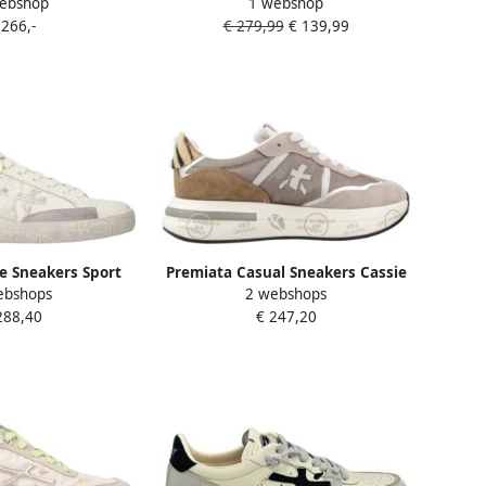
ebshop
1 webshop
8283
Dames Beige
 266,-
€ 279,99
€ 139,99
e Sneakers Sport
Premiata Casual Sneakers Cassie
ebshops
2 webshops
er Modèle Stevend
Model 7675
288,40
€ 247,20
8059