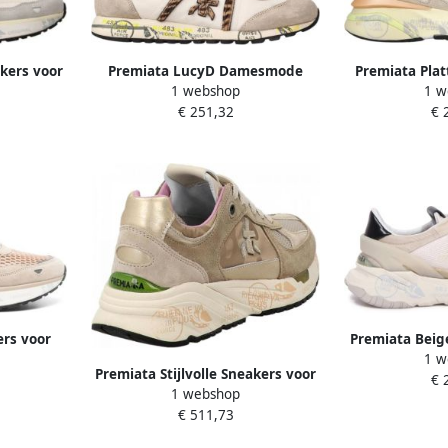
akers voor
Premiata LucyD Damesmode
Premiata Plat
1 webshop
1 w
Sneakers
vr
€ 251,32
€ 
rs voor
Premiata Beige
1 w
en Trendy
Premiata Stijlvolle Sneakers voor
€ 
1 webshop
Dagelijks Gebruik Multicolor
€ 511,73
Dames