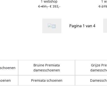
1 webshop
1 w
ige
ponydetail Beige
sneak
€ 491,-
€ 393,-
€ 275
Pagina 1 van 4
Bruine Premiata
Grijze Pr
sschoenen
damesschoenen
damessch
hoenen
Premiata schoenen
Damessch