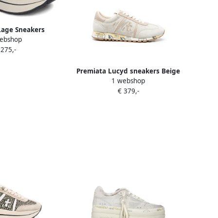
Lage Sneakers
ebshop
THCOIN
 275,-
Premiata Lucyd sneakers Beige
1 webshop
€ 379,-