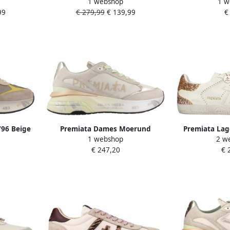
1 webshop
1 w
eriaal:
Jackyxd Maat: 37 Materiaal: Leer
99
€ 279,99
€ 139,99
€
upe
Kleur: Beige
96 Beige
Premiata Dames Moerund
Premiata Lag
1 webshop
2 w
Sneaker Beige
Zapatillas Muj
€ 247,20
€ 