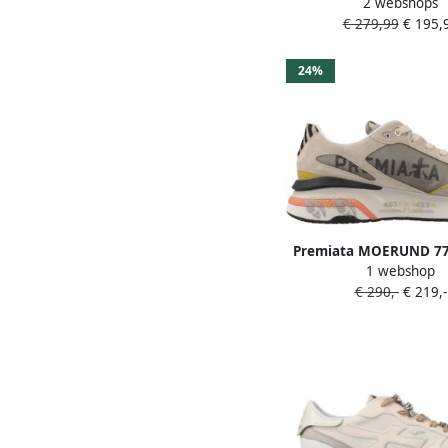
2 webshops
Mase-d Maat: 40 Mat
€ 279,99
€ 195,
Suède Kleur: Ta
24%
Premiata MOERUND 77
1 webshop
€ 290,-
€ 219,-