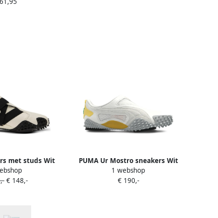
 61,95
s met studs Wit
PUMA Ur Mostro sneakers Wit
ebshop
1 webshop
,-
€ 148,-
€ 190,-