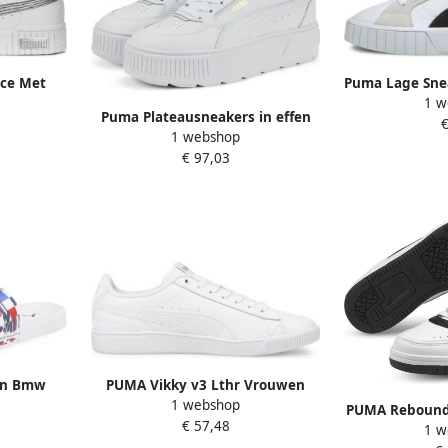
ace Met
Puma Lage Snea
1 w
hite
Wn's White 
Puma Plateausneakers in effen
€
er
1 webshop
design model 'Karmen'
€ 97,03
en Bmw
PUMA Vikky v3 Lthr Vrouwen
1 webshop
t
Sneakers White Silver
PUMA Rebound 
€ 57,48
1 w
Wit