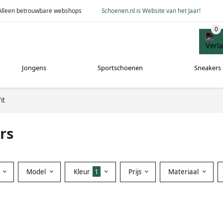
Alleen betrouwbare webshops
Schoenen.nl is Website van het Jaar!
Jongens
Sportschoenen
Sneakers
it
rs
Model
Kleur
1
Prijs
Materiaal