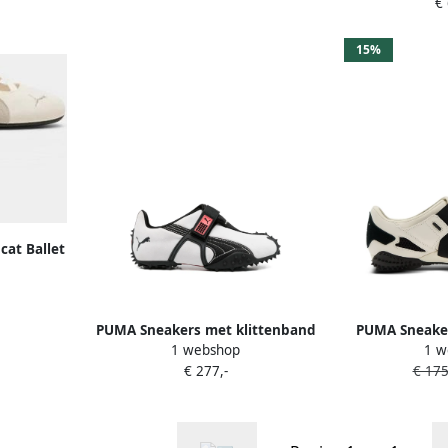
€
15%
at Ballet
ow"
PUMA Sneakers met klittenband
PUMA Sneaker
1 webshop
1 w
Wit
€ 277,-
€ 175