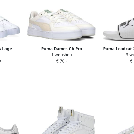
s Lage
Puma Dames CA Pro
Puma Leadcat 2
1 webshop
3 w
er Dames
Sportschoenen White Dames
wit zwart R
9
€ 70,-
€