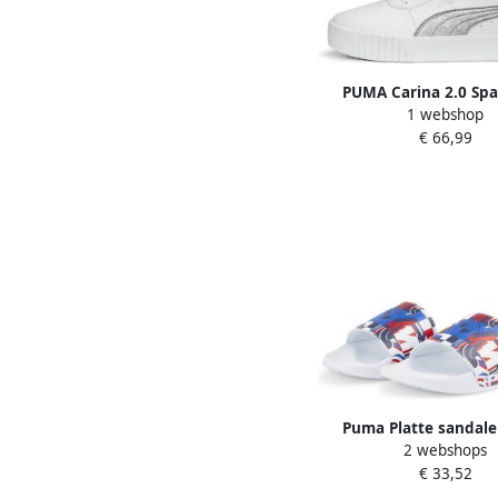
PUMA Carina 2.0 Sp
1 webshop
Dames Sneakers W
€ 66,99
MatteSilver Silv
Puma Platte sandal
2 webshops
Mmws Leadca
€ 33,52