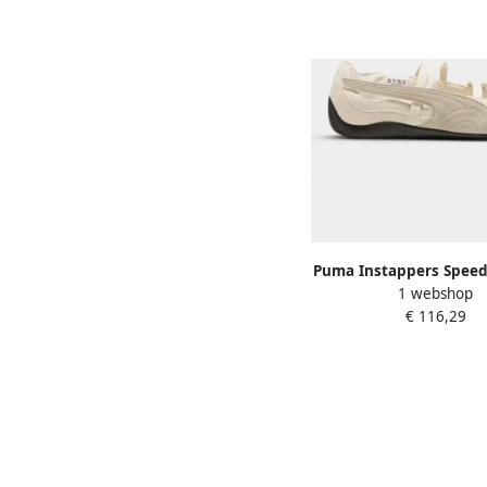
Puma Instappers Speedc
1 webshop
Sd W "Alpine Sn
€ 116,29