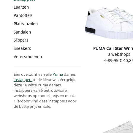
Laarzen
Pantoffels
Plateauzolen
Sandalen
Slippers
PUMA Cali Star Wn'
Sneakers
3 webshops
sneakers Leren Sneak
Veterschoenen
€ 89,95
€ 40,8
Wit
Een overzicht van alle
Puma
dames
instappers
in de kleur wit. Vergelijk
deze 16 witte Puma dames
instappers van 6 betrouwbare
webshops op model, prijs en maat.
Hierdoor vind deze instappers voor
de beste prijs en sale.