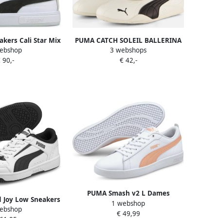
kers Cali Star Mix
PUMA CATCH SOLEIL BALLERINA
ebshop
3 webshops
Black 380220-04
Dames Sneakers Warm White-
 90,-
€ 42,-
Black
PUMA Smash v2 L Dames
Joy Low Sneakers
1 webshop
Sneakers White-Apricot Blush-
ebshop
 Zwart
€ 49,99
Black