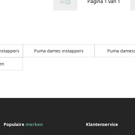
Pagina 1 van 1
nstappers
Puma dames instappers
Puma dames
en
Populaire
merken
Klantenservice