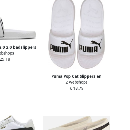
 0 2.0 badslippers
ebshops
ubber Logo 40.5
 25,18
Puma Pop Cat Slippers en
2 webshops
Sandalen White Synthetisch Foot
€ 18,79
Locker