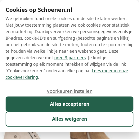
Schoenen.nl
Cookies op Schoenen.nl
We gebruiken functionele cookies om de site te laten werken.
Met jouw toestemming plaatsen we ook cookies voor statistiek
en marketing. Daarbij verwerken we persoonsgegevens zoals je
IP-adres, cookie-ID's en surfgedrag (bezochte pagina's en kliks)
om het gebruik van de site te meten, fouten op te sporen en bij
Wis filters
Alle filters
te houden via welke link je naar een webshop gaat. Deze
gegevens delen we met
onze 3 partners
. Je kunt je
Beige Refresh dames enkellaarsjes
toestemming op elk moment intrekken of wijzigen via de link
"Cookievoorkeuren" onderaan elke pagina.
Lees meer in onze
Meer lezen
cookieverklaring
.
Maat
Merk
1
Kleur
1
Prijs
Materiaal
Voorkeuren instellen
13 resultaten:
Alles accepteren
25%
Alles weigeren