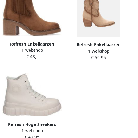
Refresh Enkellaarzen
Refresh Enkellaarzen
1 webshop
173039
1 webshop
17251802
€ 48,-
€ 59,95
Refresh Hoge Sneakers
1 webshop
172359
€ 49,95