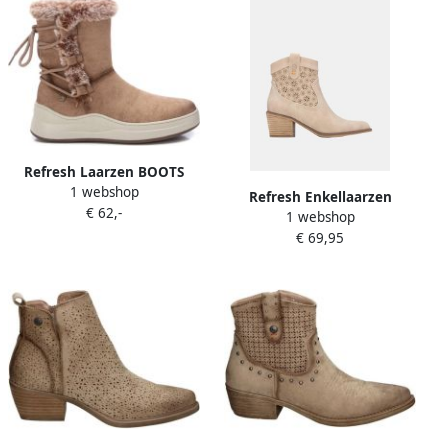
Refresh Laarzen BOOTS
1 webshop
172117
Refresh Enkellaarzen
€ 62,-
1 webshop
175150
€ 69,95