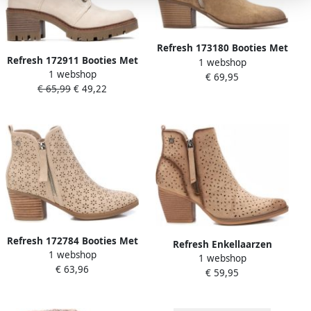
Refresh 173180 Booties Met
Refresh 172911 Booties Met
1 webshop
Hak Beige Vrouw
1 webshop
Hak Beige Vrouw
€ 69,95
€ 65,99
€ 49,22
Refresh 172784 Booties Met
Refresh Enkellaarzen
1 webshop
Hak Beige Vrouw
1 webshop
17251902
€ 63,96
€ 59,95