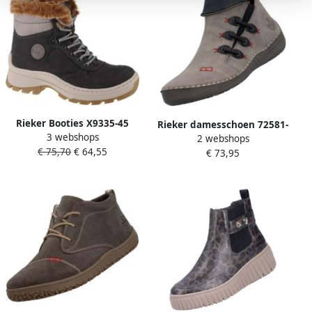
Rieker Booties X9335-45
Rieker damesschoen 72581-
3 webshops
Vrouwen Grijs Laarzen
2 webshops
42 grijs
€ 75,70
€ 64,55
€ 73,95