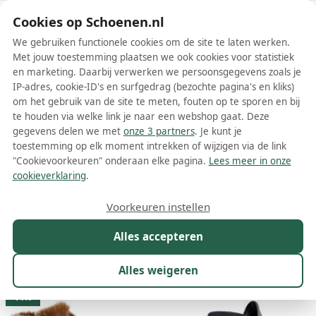
Schoenen.nl
Cookies op Schoenen.nl
We gebruiken functionele cookies om de site te laten werken.
Met jouw toestemming plaatsen we ook cookies voor statistiek
en marketing. Daarbij verwerken we persoonsgegevens zoals je
IP-adres, cookie-ID's en surfgedrag (bezochte pagina's en kliks)
om het gebruik van de site te meten, fouten op te sporen en bij
Wis filters
Alle filters
te houden via welke link je naar een webshop gaat. Deze
gegevens delen we met
onze 3 partners
. Je kunt je
Grijze Rieker dames laarzen
toestemming op elk moment intrekken of wijzigen via de link
"Cookievoorkeuren" onderaan elke pagina.
Lees meer in onze
Meer lezen
cookieverklaring
.
Hoge laarzen
Veterlaarzen
Voorkeuren instellen
Alles accepteren
Maat
Merk
1
Kleur
1
Prijs
Materiaal
Alles weigeren
40 resultaten:
14%