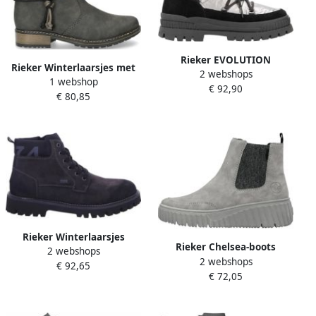
Rieker EVOLUTION
Rieker Winterlaarsjes met
2 webshops
Winterlaarzen snowboots
1 webshop
decoratieve banden aan de
€ 92,90
veterschoenen met
€ 80,85
slouchy schacht
waterafstotende tex-
membraan
Rieker Winterlaarsjes
Rieker Chelsea-boots
2 webshops
winterlaarzen outdoor-
2 webshops
instaplaarzen wedge
€ 92,65
enkellaars met tex en
€ 72,05
enkellaars met trekband
binnenrits