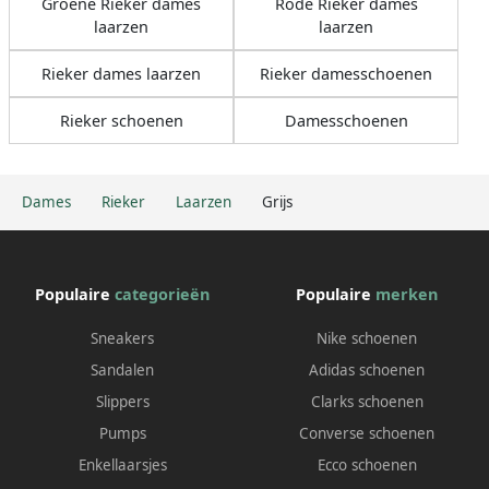
Groene Rieker dames
Rode Rieker dames
laarzen
laarzen
Rieker dames laarzen
Rieker damesschoenen
Rieker schoenen
Damesschoenen
Dames
Rieker
Laarzen
Grijs
Populaire
categorieën
Populaire
merken
Sneakers
Nike schoenen
Sandalen
Adidas schoenen
Slippers
Clarks schoenen
Pumps
Converse schoenen
Enkellaarsjes
Ecco schoenen