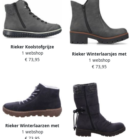
Rieker Koolstofgrijze
1 webshop
Veterschoenen voor de
Rieker Winterlaarsjes met
€ 73,95
Winter
1 webshop
binnenrits voor
€ 73,95
gemakkelijke instap
Rieker Winterlaarzen met
1 webshop
uitneembaar soft-foam
€ 73,95
voetbed