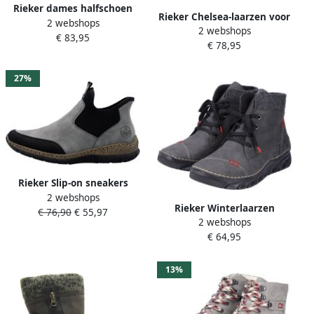
Rieker dames halfschoen
Rieker Chelsea-laarzen voor
2 webshops
gevoerd grijs extra breed
2 webshops
dames luipaardprint grijs
€ 83,95
€ 78,95
27%
Rieker Slip-on sneakers
2 webshops
Ready2GO Boots slip-on
Rieker Winterlaarzen
€ 76,90
€ 55,97
schoen casual sneaker met
2 webshops
Veterboots enkellaarsjes
MemoSoft-uitrusting
€ 64,95
casual boots met zachte
schachtrand
13%