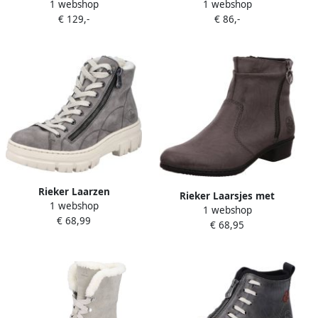
1 webshop
1 webshop
Y471345
laarzen hakken met
€ 129,-
€ 86,-
waterafstotend tex-
membraan
Rieker Laarzen
Rieker Laarsjes met
1 webshop
1 webshop
praktische ritssluiting aan
€ 68,99
€ 68,95
de binnenkant