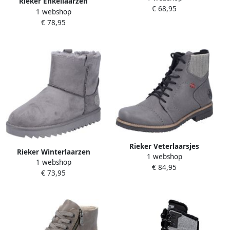
Rieker Enkellaarzen
€ 68,95
profielzool met aantreklus
1 webshop
€ 78,95
Rieker Veterlaarsjes
Rieker Winterlaarzen
1 webshop
Veterboots herfstlaarsjes
1 webshop
Plateauboots
€ 84,95
blokhak met zachte
€ 73,95
winterenkellaars met
binnenzool
aantreklussen en warme
voering