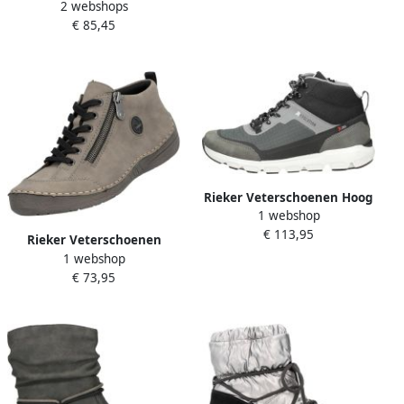
2 webshops
schachtvoering
€ 85,45
Rieker Veterschoenen Hoog
1 webshop
Veterschoenen Hoog
€ 113,95
donkergrijs
Rieker Veterschoenen
1 webshop
Sneakers veterschoenen
€ 73,95
outdoorschoenen met
ritssluiting