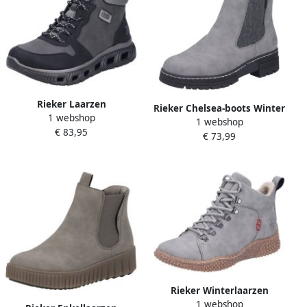
Rieker Laarzen
Rieker Chelsea-boots Winter
1 webshop
M602345BLACK
1 webshop
enkellaars winterboots
€ 83,95
€ 73,99
blokhak met
stretchinzetstuk
Rieker Winterlaarzen
1 webshop
Veterboots enkellaarsjes