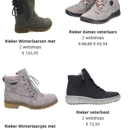
Rieker dames veterlaars
2 webshops
enkellaars warme voering
Rieker Winterlaarzen met
€ 80,85
€ 69,94
51544-64 grijs
2 webshops
siersluiting bij de schacht
€ 103,95
Rieker veterboot
2 webshops
Veterschoenen Vrouwen
€ 73,95
grijs
Rieker Winterlaarsjes met