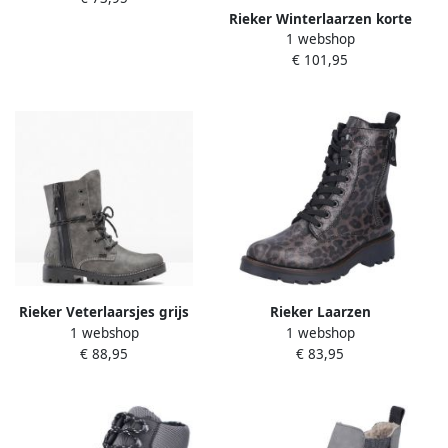
Rieker Winterlaarzen korte
1 webshop
laarzen blokhak met
€ 101,95
waterafstotende tex-
membraan
Rieker Veterlaarsjes grijs
Rieker Laarzen
1 webshop
1 webshop
gemêleerd zwart
€ 88,95
€ 83,95