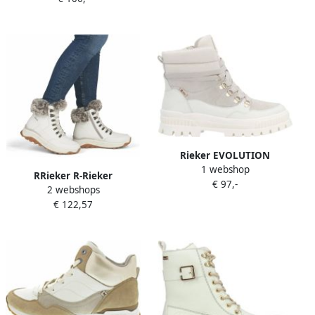
Rieker EVOLUTION
1 webshop
Winterlaarzen snowboots
RRieker R-Rieker
€ 97,-
outdoorlaarzen met
2 webshops
Winterlaarzen Hightop
waterafstotende r-tex-
€ 122,57
sneakers veterschoenen
membraan
winterlaarzen met
lamswolvoering