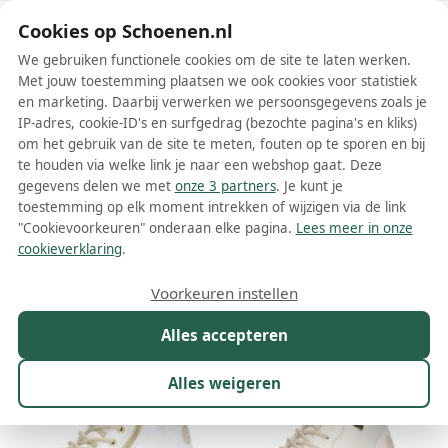
Schoenen.nl
Cookies op Schoenen.nl
We gebruiken functionele cookies om de site te laten werken.
Met jouw toestemming plaatsen we ook cookies voor statistiek
en marketing. Daarbij verwerken we persoonsgegevens zoals je
IP-adres, cookie-ID's en surfgedrag (bezochte pagina's en kliks)
om het gebruik van de site te meten, fouten op te sporen en bij
Wis filters
Alle filters
te houden via welke link je naar een webshop gaat. Deze
gegevens delen we met
onze 3 partners
. Je kunt je
Witte Rieker dames laarzen
toestemming op elk moment intrekken of wijzigen via de link
"Cookievoorkeuren" onderaan elke pagina.
Lees meer in onze
Meer lezen
cookieverklaring
.
Maat
Merk
1
Kleur
1
Prijs
Materiaal
Voorkeuren instellen
13 resultaten:
Alles accepteren
Alles weigeren