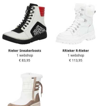
Rieker Sneakerboots
RRieker R-Rieker
1 webshop
1 webshop
Veterboots veterlaarsjes
Winterlaarzen
€ 83,95
€ 113,95
met extra
sneeuwlaarzen winter
binnenritssluiting
enkellaars met
waterafstotende r-tex-
membraan