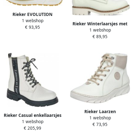
Rieker EVOLUTION
1 webshop
Sneakers freizeitschoen
Rieker Winterlaarsjes met
€ 93,95
high top sneaker
1 webshop
waterafstotende tex-
veterschoenen met
€ 89,95
membraan
schachtvering
Rieker Laarzen
Rieker Casual enkellaarsjes
1 webshop
1 webshop
Wit Dames
€ 73,95
€ 205,99