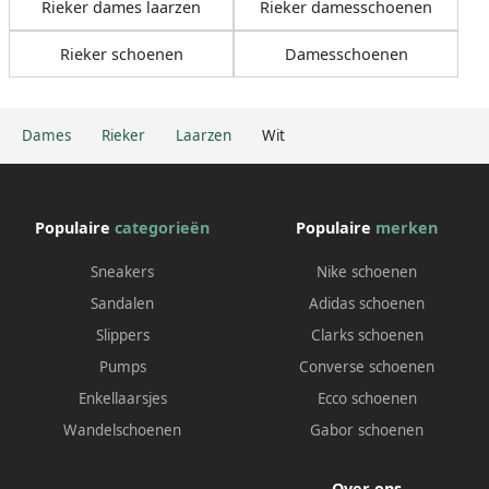
Rieker dames laarzen
Rieker damesschoenen
Rieker schoenen
Damesschoenen
Dames
Rieker
Laarzen
Wit
Populaire
categorieën
Populaire
merken
Sneakers
Nike schoenen
Sandalen
Adidas schoenen
Slippers
Clarks schoenen
Pumps
Converse schoenen
Enkellaarsjes
Ecco schoenen
Wandelschoenen
Gabor schoenen
Over ons