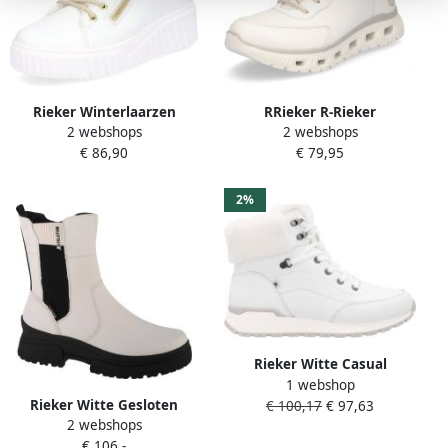
RRieker R-Rieker
Rieker Winterlaarzen
2 webshops
2 webshops
Winterlaarzen met
veterschoenen enkellaars
€ 79,95
€ 86,90
gepolsterde textiele
wedge hak plateau met
binnenzool dankzij
warme voering
memosoft
2%
Rieker Witte Casual
1 webshop
Enkellaarsjes voor Dames
Rieker Witte Gesloten
€ 100,17
€ 97,63
White Dames
2 webshops
Enkellaarsjes voor Vrouwen
€ 106,-
White Dames