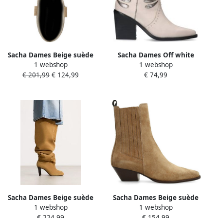
Sacha Dames Beige suède
Sacha Dames Off white
1 webshop
1 webshop
cowboylaarzen met
leren cowboy laarsjes met
€ 201,99
€ 124,99
€ 74,99
sierstiksels
zilveren details
Sacha Dames Beige suède
Sacha Dames Beige suède
1 webshop
1 webshop
hoge laarzen met hak
western laarsjes
€ 224,99
€ 154,99