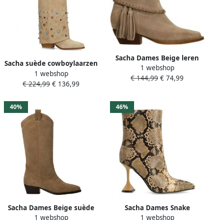
Sacha Dames Beige leren
Sacha suède cowboylaarzen
1 webshop
western laarsjes
1 webshop
met flap en gekleurde
€ 144,99
€ 74,99
€ 224,99
€ 136,99
studs beige
40%
46%
Sacha Dames Beige suède
Sacha Dames Snake
1 webshop
1 webshop
cowboylaarzen
enkellaarsjes met