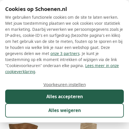
Schoenen.nl
Cookies op Schoenen.nl
We gebruiken functionele cookies om de site te laten werken.
Met jouw toestemming plaatsen we ook cookies voor statistiek
en marketing. Daarbij verwerken we persoonsgegevens zoals je
IP-adres, cookie-ID's en surfgedrag (bezochte pagina's en kliks)
om het gebruik van de site te meten, fouten op te sporen en bij
Wis filters
Alle filters
te houden via welke link je naar een webshop gaat. Deze
gegevens delen we met
onze 3 partners
. Je kunt je
Beige Sacha dames laarzen
toestemming op elk moment intrekken of wijzigen via de link
"Cookievoorkeuren" onderaan elke pagina.
Lees meer in onze
Meer lezen
cookieverklaring
.
Cowboylaarzen
Hoge laarzen
Voorkeuren instellen
Alles accepteren
Maat
Merk
1
Kleur
1
Prijs
Materiaal
Alles weigeren
28 resultaten: