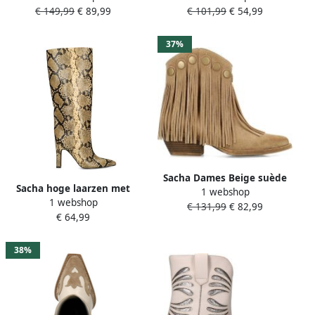
€ 149,99
€ 89,99
€ 101,99
€ 54,99
trechterhak
37%
Sacha Dames Beige suède
Sacha hoge laarzen met
1 webshop
western enkellaarsjes met
1 webshop
slangenprint beige
€ 131,99
€ 82,99
franjes
€ 64,99
38%