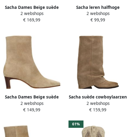
Sacha Dames Beige suède
Sacha leren halfhoge
2 webshops
2 webshops
enkellaarsjes met hak
laarzen met panterprint
€ 169,99
€ 99,99
beige zwart
Sacha Dames Beige suède
Sacha suède cowboylaarzen
2 webshops
2 webshops
enkellaarsjes met hak
met flap beige
€ 149,99
€ 159,99
61%