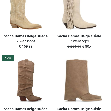
Sacha Dames Beige suède
Sacha Dames Beige suède
2 webshops
2 webshops
cowboylaarzen met
cowboylaarzen met franjes
€ 169,99
€ 201,99
€ 80,-
sierstiksels
49%
Sacha Dames Beige suède
Sacha Dames Beige suède