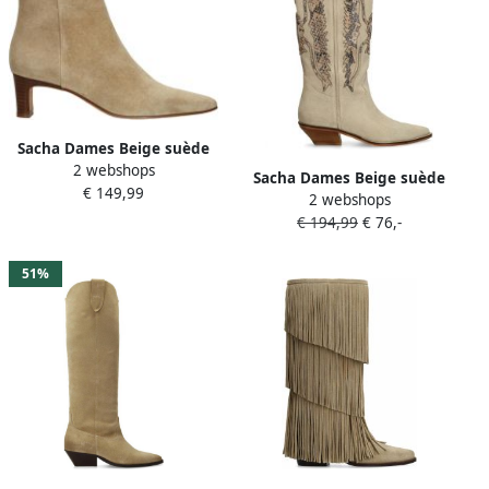
Sacha Dames Beige suède
2 webshops
enkellaarsjes met hak
Sacha Dames Beige suède
€ 149,99
2 webshops
cowboylaarzen met
€ 194,99
€ 76,-
sierstiksels
51%