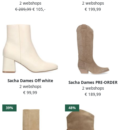
2 webshops
2 webshops
cowboylaarzen met flap
western enkellaarsjes met
€ 209,99
€ 105,-
€ 199,99
flap
Sacha Dames Off white
Sacha Dames PRE-ORDER
2 webshops
enkellaarsjes met blokhak
2 webshops
Beige suède cowboylaarzen
€ 99,99
€ 189,99
met stiksels
39%
48%