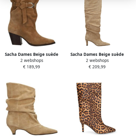
Sacha Dames Beige suède
Sacha Dames Beige suède
2 webshops
2 webshops
enkellaarsjes
hoge laarzen
€ 189,99
€ 209,99