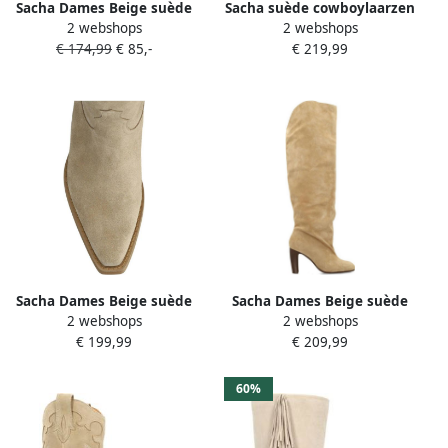
Sacha Dames Beige suède
Sacha suède cowboylaarzen
2 webshops
2 webshops
cowboylaarzen
met franjes beige
€ 174,99
€ 85,-
€ 219,99
Sacha Dames Beige suède
Sacha Dames Beige suède
2 webshops
2 webshops
cowboylaarzen met stiksels
hoge laarzen met hak
€ 199,99
€ 209,99
60%