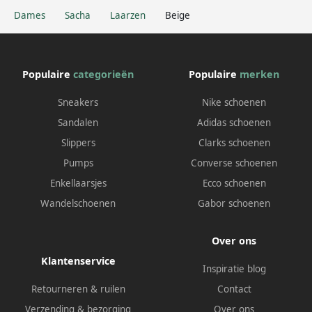
Dames
Sacha
Laarzen
Beige
Populaire
categorieën
Populaire
merken
Sneakers
Nike schoenen
Sandalen
Adidas schoenen
Slippers
Clarks schoenen
Pumps
Converse schoenen
Enkellaarsjes
Ecco schoenen
Wandelschoenen
Gabor schoenen
Over ons
Klantenservice
Inspiratie blog
Retourneren & ruilen
Contact
Verzending & bezorging
Over ons