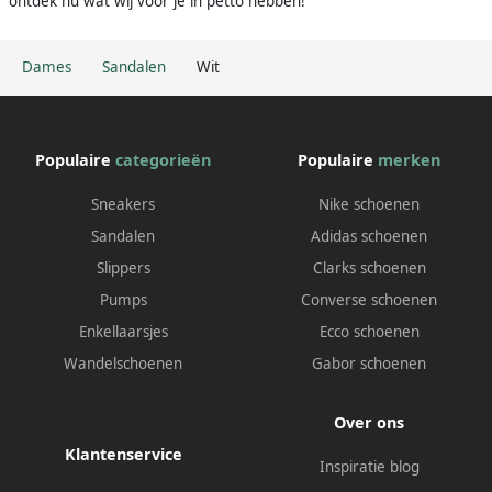
ontdek nu wat wij voor je in petto hebben!
Dames
Sandalen
Wit
Populaire
categorieën
Populaire
merken
Sneakers
Nike schoenen
Sandalen
Adidas schoenen
Slippers
Clarks schoenen
Pumps
Converse schoenen
Enkellaarsjes
Ecco schoenen
Wandelschoenen
Gabor schoenen
Over ons
Klantenservice
Inspiratie blog