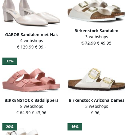
Birkenstock Sandalen
GABOR Sandalen met Hak
3 webshops
Arizona Kids Birko Flor
4 webshops
Dames 340 Maat: 36
€ 72,99
€ 49,95
Fashion Wear Kinderen
€ 129,99
€ 99,-
Materiaal: Leer Kleur: Wit
32%
BIRKENSTOCK Badslippers
Birkenstock Arizona Dames
8 webshops
3 webshops
Dames Arizona Big Buckle
Slippers Graceful Pearl
€ 64,99
€ 43,96
€ 96,-
Eva Maat: 39 Materiaal:
White Narrow fit | Wit |
Rubber Kleur: Roze
Imitatieleer
20%
16%