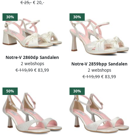
€ 25,-
€ 20,-
Sandalen Schoenen white
maat: 47 beschikbare
maaten:43 44.5 47
30%
30%
Notre-V 2860dp Sandalen
2 webshops
Notre-V 2859bpp Sandalen
Dames Wit
2 webshops
€ 119,99
€ 83,99
Dames Wit
€ 119,99
€ 83,99
50%
30%