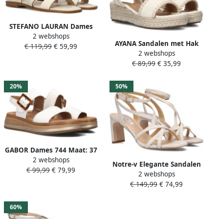
STEFANO LAURAN Dames
2 webshops
24200 Maat: 42 Materiaal:
AYANA Sandalen met Hak
€ 119,99
€ 59,99
Leer Kleur: Wit
2 webshops
Dames 0047-58 Maat: 36
€ 89,99
€ 35,99
Kleur: Wit
20%
50%
GABOR Dames 744 Maat: 37
2 webshops
5 Materiaal: Leer Kleur: Wit
Notre-v Elegante Sandalen
€ 99,99
€ 79,99
2 webshops
met Hak
€ 149,99
€ 74,99
60%