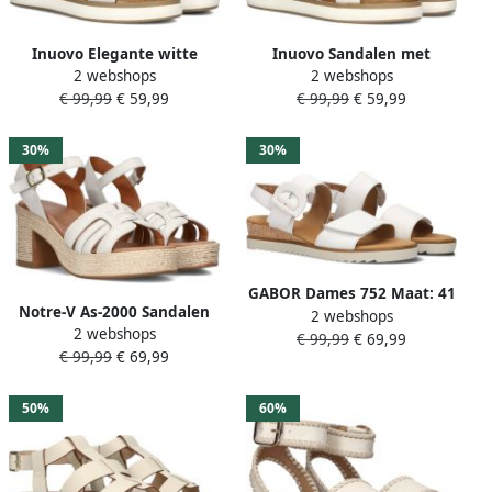
Inuovo Elegante witte
Inuovo Sandalen met
2 webshops
2 webshops
sandalen Model 113120
sleehak INU-E25-113117-CR
€ 99,99
€ 59,99
€ 99,99
€ 59,99
30%
30%
GABOR Dames 752 Maat: 41
Notre-V As-2000 Sandalen
2 webshops
Materiaal: Leer Kleur: Wit
2 webshops
Dames Wit
€ 99,99
€ 69,99
€ 99,99
€ 69,99
50%
60%