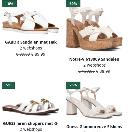
10%
69%
GABOR Sandalen met Hak
2 webshops
Dames 751.1 Maat: 38 5
€ 99,99
€ 89,99
Materiaal: Leer Kleur: Wit
Notre-V 618009 Sandalen
2 webshops
Dames Wit
€ 129,95
€ 38,99
5%
26%
GUESS leren slippers met G-
Guess Glamoureuze Elskens
2 webshops
logo wit