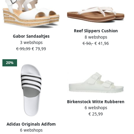
Reef Slippers Cushion
Gabor Sandaaltjes
8 webshops
Breeze RF001454CLD Wit
3 webshops
zomerschoen sandaal
€ 50,-
€ 41,96
Bruin
€ 99,99
€ 79,99
sleehak met bijzondere
hakontwerp
20%
Birkenstock Witte Rubberen
6 webshops
Slipper Dubbele
€ 25,99
Gespsluiting White
Adidas Originals Adifom
6 webshops
Adilette Badslippers