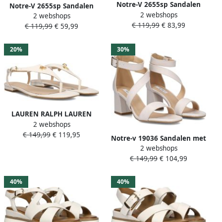
Notre-V 2655sp Sandalen
Notre-V 2655sp Sandalen
2 webshops
Dames Wit
2 webshops
Dames Wit
€ 119,99
€ 83,99
€ 119,99
€ 59,99
20%
30%
LAUREN RALPH LAUREN
2 webshops
Dames Everley 2 Flat Sandal
€ 149,99
€ 119,95
Maat: 41 Materiaal: Textiel
Notre-v 19036 Sandalen met
Kleur: Wit
2 webshops
Blokhak
€ 149,99
€ 104,99
40%
40%