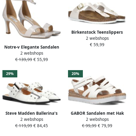
Birkenstock Teenslippers
2 webshops
Sandales Gizeh Kids BS
€ 59,99
1029796 en liège
Notre-v Elegante Sandalen
2 webshops
met Hak Model 86605
€ 139,99
€ 55,99
29%
20%
Steve Madden Ballerina's
GABOR Sandalen met Hak
2 webshops
2 webshops
met gestructureerde zool
Dames 702.2 Maat: 42
€ 119,99
€ 84,45
€ 99,99
€ 79,99
model 'AVE'
Materiaal: Leer Kleur: Wit