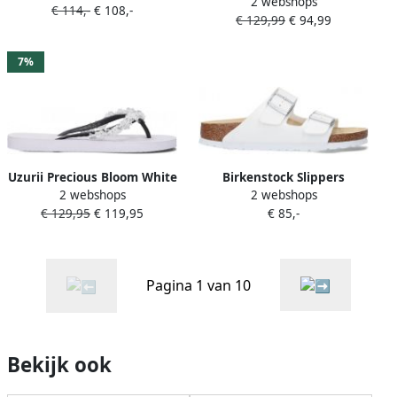
2 webshops
Hoge Hak Sandalen White
€ 114,-
€ 108,-
€ 129,99
€ 94,99
Dames
7%
Uzurii Precious Bloom White
Birkenstock Slippers
2 webshops
2 webshops
Dames Slippers White | Wit
ARIZONA BF in
€ 129,95
€ 119,95
€ 85,-
| Precious Bloom White
schoenwijdte smal met
ergonomisch gevormd
voetbed
Pagina 1 van 10
Bekijk ook