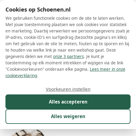
Schoenen.nl
Cookies op Schoenen.nl
We gebruiken functionele cookies om de site te laten werken.
Met jouw toestemming plaatsen we ook cookies voor statistiek
en marketing. Daarbij verwerken we persoonsgegevens zoals je
IP-adres, cookie-ID's en surfgedrag (bezochte pagina's en kliks)
om het gebruik van de site te meten, fouten op te sporen en bij
Wis filters
Alle filters
te houden via welke link je naar een webshop gaat. Deze
gegevens delen we met
onze 3 partners
. Je kunt je
Witte dames sandalen
toestemming op elk moment intrekken of wijzigen via de link
"Cookievoorkeuren" onderaan elke pagina.
Lees meer in onze
Op zoek naar een stijlvolle upgrade voor je zomerse outfit? Dan zijn
cookieverklaring
.
witte dames sandalen dé perfecte keuze! Dankzij het neutrale en
frisse karakter van deze schoenen zijn ze ontzettend veelzijdig en
Meer lezen
Voorkeuren instellen
passen ze bij vrijwel elke stijl, van casual tot chic. Witte sandalen zijn
namelijk makkelijk te combineren met zowel felle als zachte
Alles accepteren
Maat
Merk
Model
Kleur
1
Prijs
Mat
kleuren, waardoor je altijd goed zit. Of je nu een strandwandeling
maakt, geniet van een drankje op het terras, of een zomerse
bruiloft bijwoont, witte dames sandalen voegen stijl en comfort toe
Alles weigeren
3.389 resultaten:
aan elke gelegenheid.
45%
17%