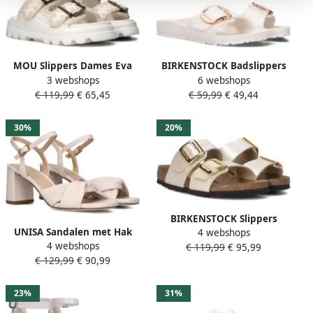
MOU Slippers Dames Eva
BIRKENSTOCK Badslippers
3 webshops
6 webshops
One-piece Slide Two-buckles
Dames Madrid Big Buckle
€ 119,99
€ 65,45
€ 59,99
€ 49,44
Maat: 37 Materiaal: Rubber
Eva Maat: 42 Materiaal:
Kleur: Wit
Rubber Kleur: Wit
30%
20%
BIRKENSTOCK Slippers
UNISA Sandalen met Hak
4 webshops
Dames Sydney Cushion
4 webshops
Dames Medway Maat: 41
€ 119,99
€ 95,99
Buckle Maat: 42 Materiaal:
€ 129,99
€ 90,99
Materiaal: Leer Kleur: Wit
Leatherlook Kleur: Goud
23%
31%