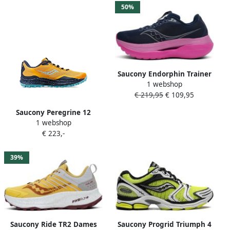
50%
Saucony Endorphin Trainer
1 webshop
Dames
€ 219,95
€ 109,95
Saucony Peregrine 12
1 webshop
"Yellow Blue" sneakers Geel
€ 223,-
39%
Saucony Ride TR2 Dames
Saucony Progrid Triumph 4