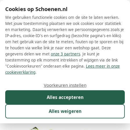
Schoenen.nl
Cookies op Schoenen.nl
We gebruiken functionele cookies om de site te laten werken.
Met jouw toestemming plaatsen we ook cookies voor statistiek
en marketing. Daarbij verwerken we persoonsgegevens zoals je
IP-adres, cookie-ID's en surfgedrag (bezochte pagina's en kliks)
om het gebruik van de site te meten, fouten op te sporen en bij
Wis filters
Alle filters
te houden via welke link je naar een webshop gaat. Deze
gegevens delen we met
onze 3 partners
. Je kunt je
Gele Saucony damesschoenen
toestemming op elk moment intrekken of wijzigen via de link
"Cookievoorkeuren" onderaan elke pagina.
Lees meer in onze
Meer lezen
cookieverklaring
.
Sneakers
Voorkeuren instellen
Alles accepteren
Maat
Merk
1
Model
Kleur
1
Prijs
Alles weigeren
17 resultaten: