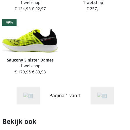
1 webshop
1 webshop
sneakers Geel
€ 154,95
€ 92,97
€ 257,-
49%
Saucony Sinister Dames
1 webshop
€ 179,95
€ 89,98
Pagina 1 van 1
Bekijk ook