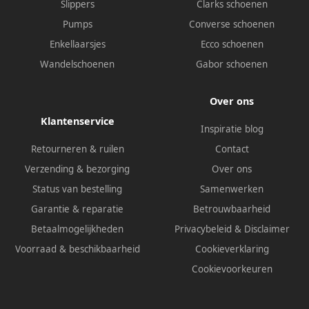
Slippers
Clarks schoenen
Pumps
Converse schoenen
Enkellaarsjes
Ecco schoenen
Wandelschoenen
Gabor schoenen
Over ons
Klantenservice
Inspiratie blog
Retourneren & ruilen
Contact
Verzending & bezorging
Over ons
Status van bestelling
Samenwerken
Garantie & reparatie
Betrouwbaarheid
Betaalmogelijkheden
Privacybeleid
&
Disclaimer
Voorraad & beschikbaarheid
Cookieverklaring
Cookievoorkeuren