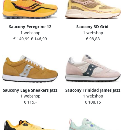
Saucony Peregrine 12
Saucony 3D-Grid-
1 webshop
1 webshop
Dames Sportschoenen
Hurricane_S707 Gele
€ 149,99
€ 146,99
€ 98,88
Hardlopen Trail geel zwart
Sneakers Yellow
Saucony Lage Sneakers Jazz
Saucony Trinidad James Jazz
1 webshop
1 webshop
Original Vintage S70368 149
81 Sneakers Beige Dames
€ 115,-
€ 108,15
Yellow White Silver