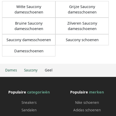
Witte Saucony
Grijze Saucony
damesschoenen
damesschoenen
Bruine Saucony
Zilveren Saucony
damesschoenen
damesschoenen
Saucony damesschoenen
Saucony schoenen
Damesschoenen
Dames
Saucony
Geel
Populaire
categorieën
Populaire
merken
Sneakers
Nike schoenen
Sandalen
Adidas schoenen