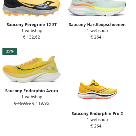
Saucony Peregrine 12 ST
Saucony Hardloopschoenen
1 webshop
1 webshop
Dames
Omni 23 ST
€ 132,62
€ 264,-
25%
Saucony Endorphin Azura
1 webshop
Dames
€ 159,95
€ 119,95
Saucony Endorphin Pro 2
1 webshop
"Vizigold Vizired" sneakers
€ 264,-
Geel