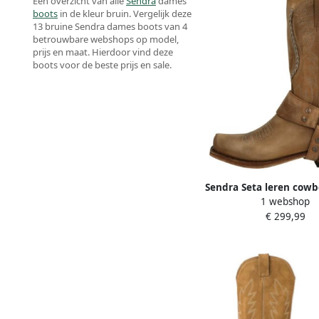
Een overzicht van alle
Sendra
dames
boots
in de kleur bruin. Vergelijk deze
13 bruine Sendra dames boots van 4
betrouwbare webshops op model,
prijs en maat. Hierdoor vind deze
boots voor de beste prijs en sale.
Sendra Seta leren cowb
1 webshop
cognac
€ 299,99