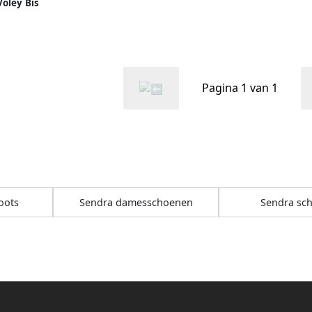
Voley Bis
Pagina 1 van 1
oots
Sendra damesschoenen
Sendra sc