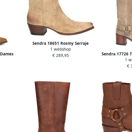
Sendra 18651 Rosmy Serraje
1 webshop
Firenze Brown
 Dames
Sendra 17726 T
€ 289,95
1 w
C
€ 