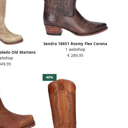
Sendra 18651 Rosmy Flex Corona
1 webshop
oledo Old Martens
€ 289,95
ebshop
orda
349,95
40%