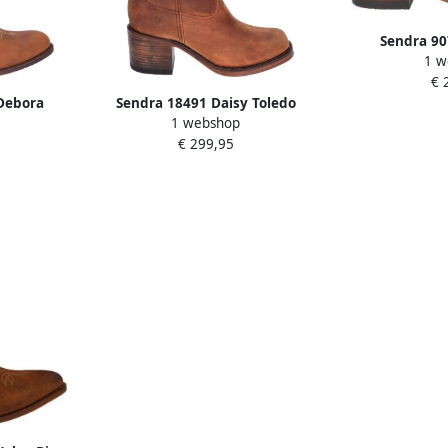
Sendra 90
1 w
€ 
 Debora
Sendra 18491 Daisy Toledo
1 webshop
c
Bronco Cognac
€ 299,95