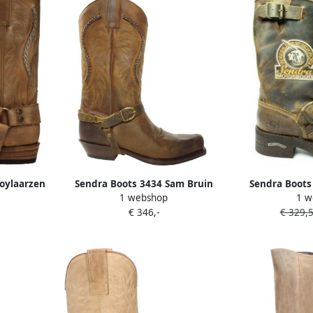
oylaarzen
Sendra Boots 3434 Sam Bruin
Sendra Boots 
1 webshop
1 w
Biker Western Boots Unisex
Biker Boots
€ 346,-
€ 329,
Vierkante Neus Beetje Schuine
Motorlaarzen 
Hak Sier vlechtwerk Treklussen
Slip Zool U
Echt Leer