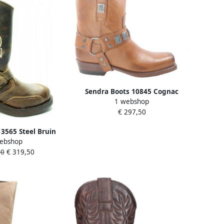
Sendra Boots 10845 Cognac
1 webshop
Handgemaakt Biker Western
€ 297,50
Ibiza Dames Enkel Laars Rechte
Schacht Afneembaar Sierspoor
3565 Steel Bruin
Vierkante Neus Echt Leer
ebshop
 Casual Fashion
50
€ 319,50
Stalen Neus Anti
nisex Echt Leer