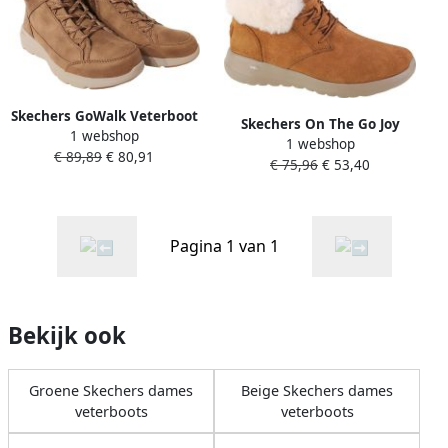
Skechers GoWalk Veterboot
Skechers On The Go Joy
1 webshop
Glacial Ultra Cozyly 144178
1 webshop
Lush Veterboot Vrouwen
€ 89,89
€ 80,91
CSNT Chestnut
€ 75,96
€ 53,40
Cognac
Pagina 1 van 1
Bekijk ook
Groene Skechers dames
Beige Skechers dames
veterboots
veterboots