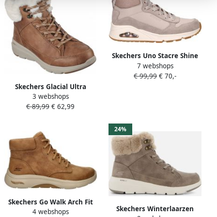
Skechers Uno Stacre Shine
7 webshops
Dames Sneakers Beige
€ 99,99
€ 70,-
Skechers Glacial Ultra
3 webshops
Cozyly Veterboot Vrouwen
€ 89,99
€ 62,99
Bruin Cognac
24%
Skechers Go Walk Arch Fit
Skechers Winterlaarzen
4 webshops
2.0 Veterboots cognac