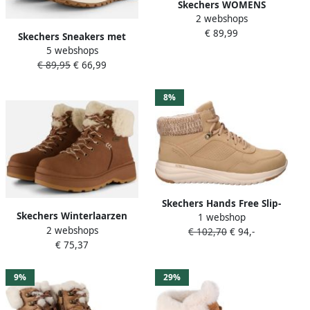
Skechers WOMENS
2 webshops
MODERN COMFORT 159509-
€ 89,99
DSCH halfhoge schoenen
Skechers Sneakers met
dames bruin
5 webshops
sleehak UNO Rugged
€ 89,95
€ 66,99
Sneakers wedge sneakers
winterlaarzen met
hoogwaardige demping
8%
Skechers Hands Free Slip-
Skechers Winterlaarzen
1 webshop
Ins On-the-Go Stellar dames
2 webshops
PARK CITY trekking laarzen
€ 102,70
€ 94,-
veterboot Cognac
€ 75,37
veterschoenen met warme
voering
9%
29%