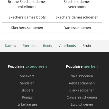
Bruine Skechers dames
Skechers dames
enkelboots
veterboots
Skechers dames boots
Skechers damesschoenen
Skechers schoenen
Damesschoenen
Dames
Skechers
Boots
Veterboots
Bruin
Populaire
categorieën
Populaire
merken
Sneakers
Nike schoenen
Sandalen
Adidas schoenen
Slippers
Clarks schoenen
Pumps
Converse schoenen
Enkellaarsjes
Ecco schoenen