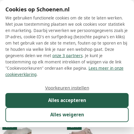
Schoenen.nl
Cookies op Schoenen.nl
We gebruiken functionele cookies om de site te laten werken.
Met jouw toestemming plaatsen we ook cookies voor statistiek
en marketing. Daarbij verwerken we persoonsgegevens zoals je
IP-adres, cookie-ID's en surfgedrag (bezochte pagina's en kliks)
om het gebruik van de site te meten, fouten op te sporen en bij
Wis filters
Alle filters
te houden via welke link je naar een webshop gaat. Deze
gegevens delen we met
onze 3 partners
. Je kunt je
Bruine Skechers dames veterboots
toestemming op elk moment intrekken of wijzigen via de link
"Cookievoorkeuren" onderaan elke pagina.
Lees meer in onze
Meer lezen
cookieverklaring
.
Chelsea boots
Enkelboots
Veterboots
Voorkeuren instellen
Alles accepteren
Maat
Merk
1
Model
Kleur
1
Prijs
Alles weigeren
12 resultaten:
30%
29%