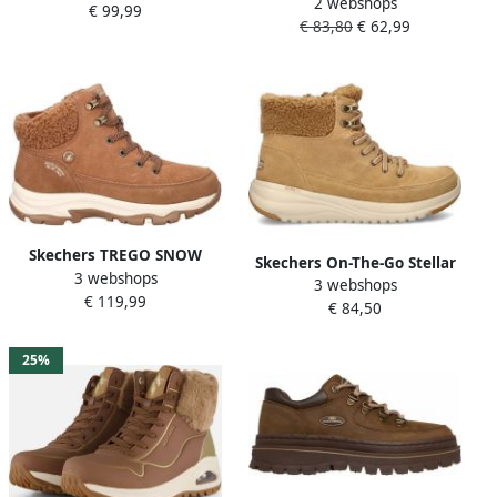
2 webshops
GLACIAL ULTRA-COZYLY
€ 99,99
€ 83,80
€ 62,99
high top sneaker met
ortholite binnenzool voor
optimale demping
Skechers TREGO SNOW
Skechers On-The-Go Stellar
3 webshops
BREEZE Dames Instappers
3 webshops
Winterize 144770-BRN
€ 119,99
Chestnut
€ 84,50
Vrouwen Bruin Laarzen
25%