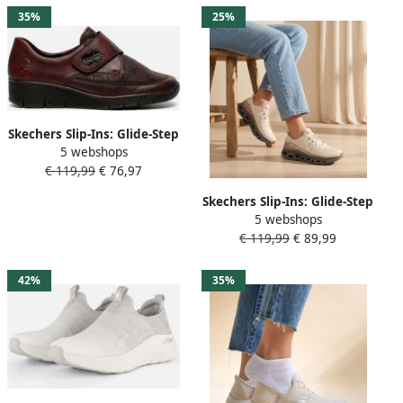
gemakkelijke instap
35%
25%
Skechers Slip-Ins: Glide-Step
5 webshops
Altus Sneakers Laag
€ 119,99
€ 76,97
Gebroken wit
Skechers Slip-Ins: Glide-Step
5 webshops
Altus Sneakers Laag
€ 119,99
€ 89,99
Gebroken wit
42%
35%