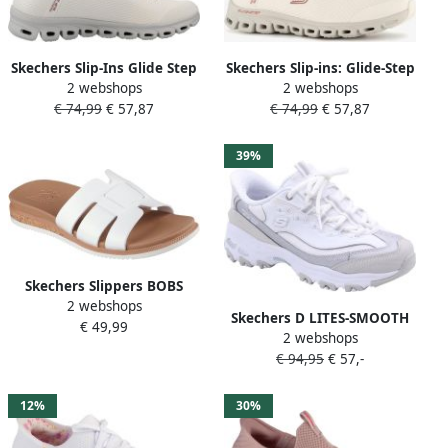
Skechers Slip-Ins Glide Step
Skechers Slip-ins: Glide-Step
2 webshops
2 webshops
Vibey off-white pantoffels
dames sneakers wit Extra
€ 74,99
€ 57,87
€ 74,99
€ 57,87
comfort Memory Foam
39%
Skechers Slippers BOBS
2 webshops
DESERT KISS LOW PEAK
Skechers D LITES-SMOOTH
€ 49,99
LOOK 114707
2 webshops
NOSTALGIA Dames
€ 94,95
€ 57,-
Instappers Wit Zilver
12%
30%