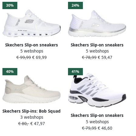
30%
24%
Skechers Slip-on sneakers
Skechers Slip-on sneakers
5 webshops
5 webshops
GLIDE-STEP PRO Slippers
SUMMITS-DIAMOND DREAM
€ 99,99
€ 69,99
€ 78,99
€ 59,47
vrijetijdsschoen met
Instapschoen
comfortabele
vrijetijdsschoen met
hielkussenfunctie
praktische slip-in functie
40%
41%
Skechers Slip-ins: Bob Squad
Skechers Slip-on sneakers
3 webshops
Chaos sneakers Beige Extra
5 webshops
UNO-SIMPLIFIED SLIP-IN
€ 80,-
€ 47,97
comfort Memory Foam
€ 79,95
€ 46,60
veterschoenen retro
sneaker vrijetijdsschoen