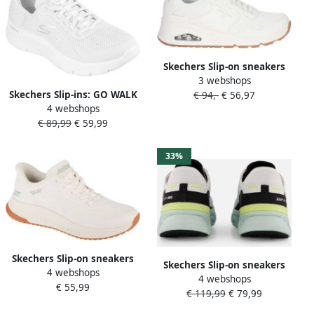
Skechers Slip-on sneakers
3 webshops
UNO-SIMPLIFIED SLIP-IN
Skechers Slip-ins: GO WALK
€ 94,-
€ 56,97
wedge sneaker slipper met
4 webshops
Flex Grand Entry
geïntegreerde slip-ins
€ 89,99
€ 59,99
damesschoenen 124836
technologie
WHT
33%
Skechers Slip-on sneakers
Skechers Slip-on sneakers
4 webshops
BOBS SQUAD 4 Slippers
4 webshops
GLIDE-STEP ALTUS
€ 55,99
vrijetijdsschoen lage
€ 119,99
€ 79,99
trainingsschoen loopschoen
schoen met memory foam
met opvallende loopzool