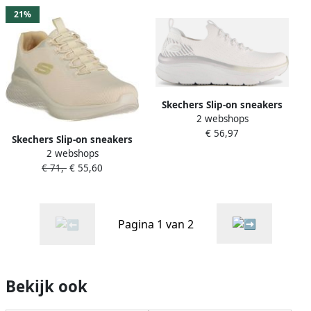
schoen veterschoen
21%
Skechers Slip-on sneakers
2 webshops
D'LUX WALKER LET IT GLOW
€ 56,97
met elastiek zonder sluiting
Skechers Slip-on sneakers
2 webshops
SKECH-LITE PRO- met
€ 71,-
€ 55,60
elastiek zonder sluiting
Pagina 1 van 2
Bekijk ook