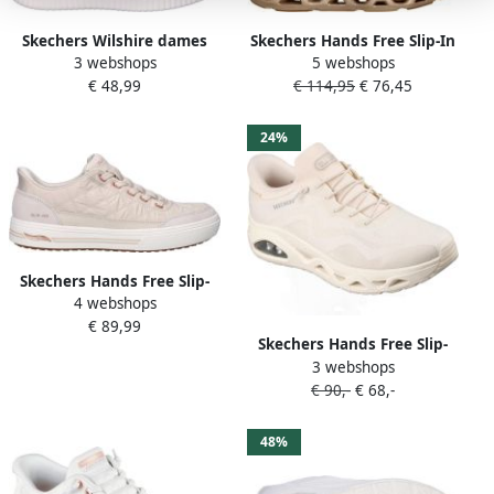
Skechers Wilshire dames
Skechers Hands Free Slip-In
3 webshops
5 webshops
instapper Sneakers Off
Gilde Step Altus lage
€ 48,99
€ 114,95
€ 76,45
White
sneakers
24%
Skechers Hands Free Slip-
4 webshops
Ins Arch Fit Arcade dames
€ 89,99
instapper Off White
Skechers Hands Free Slip-
3 webshops
Ins Uno Glide-Step dames
€ 90,-
€ 68,-
instapper Off White
48%