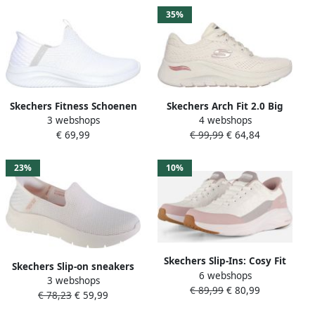
met slip-ins technologie
35%
Skechers Fitness Schoenen
Skechers Arch Fit 2.0 Big
3 webshops
4 webshops
Slip-Ins Ultra Flex 3.0 Cozy
League Dames Sneakers
€ 69,99
€ 99,99
€ 64,84
Streak 149708-WHT WHITE
Gebroken Wit Roze
23%
10%
Skechers Slip-Ins: Cosy Fit
Skechers Slip-on sneakers
6 webshops
Knotted Bungee Sneakers
3 webshops
GO WALK FLEX RELISH
€ 89,99
€ 80,99
Laag Wit
€ 78,23
€ 59,99
Slipper vrijetijdsschoen met
slip-ins-functie voor