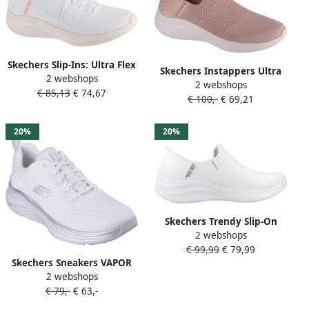
Skechers Slip-Ins: Ultra Flex
Skechers Instappers Ultra
2 webshops
3.0 Morning Blosso
2 webshops
Flex 3.0-Cozy
€ 85,13
€ 74,67
Vrouwen Wit Sneakers
€ 100,-
€ 69,21
Sportschoenen
20%
20%
Skechers Trendy Slip-On
2 webshops
Sneakers voor Vrouwen
€ 99,99
€ 79,99
White Dames
Skechers Sneakers VAPOR
2 webshops
FOAM-MIDNIGHT GLIMMER
€ 79,-
€ 63,-
in vegan verwerking
vrijetijdsschoen halve