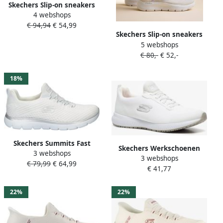
Skechers Slip-on sneakers
4 webshops
ARCH FIT 2.0 slipper
€ 94,94
€ 54,99
vrijetijdsschoen met arch-fit
Skechers Slip-on sneakers
functie
5 webshops
GO WALK FLEX-GRAND
€ 80,-
€ 52,-
ENTRY Slipper met slip-ins
om in te glijden
18%
Skechers Summits Fast
Skechers Werkschoenen
3 webshops
Attraction Sneakers Dames
3 webshops
SQUAD SR sneakers voor
€ 79,99
€ 64,99
€ 41,77
horeca & zorg met
gepolsterde schacht
22%
22%