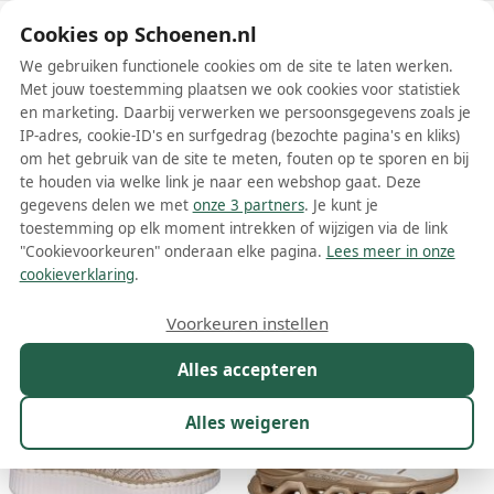
Schoenen.nl
Cookies op Schoenen.nl
We gebruiken functionele cookies om de site te laten werken.
Met jouw toestemming plaatsen we ook cookies voor statistiek
en marketing. Daarbij verwerken we persoonsgegevens zoals je
IP-adres, cookie-ID's en surfgedrag (bezochte pagina's en kliks)
om het gebruik van de site te meten, fouten op te sporen en bij
Wis filters
Alle filters
te houden via welke link je naar een webshop gaat. Deze
gegevens delen we met
onze 3 partners
. Je kunt je
Witte Skechers dames instappers
toestemming op elk moment intrekken of wijzigen via de link
"Cookievoorkeuren" onderaan elke pagina.
Lees meer in onze
Meer lezen
cookieverklaring
.
Maat
Merk
1
Kleur
1
Prijs
Materiaal
Voorkeuren instellen
56 resultaten:
Alles accepteren
33%
Alles weigeren