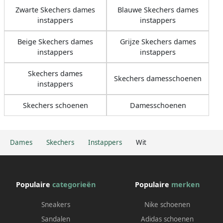
Zwarte Skechers dames
Blauwe Skechers dames
instappers
instappers
Beige Skechers dames
Grijze Skechers dames
instappers
instappers
Skechers dames
Skechers damesschoenen
instappers
Skechers schoenen
Damesschoenen
Dames
Skechers
Instappers
Wit
Populaire
categorieën
Populaire
merken
Sneakers
Nike schoenen
Sandalen
Adidas schoenen