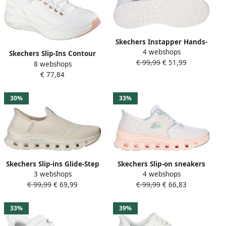
Skechers Instapper Hands-
4 webshops
Free Slip-Ins Uno Banksia
Skechers Slip-Ins Contour
€ 99,99
€ 51,99
Luxe 177118 WHT White
8 webshops
Foam Cozy Fit Sneakers
€ 77,84
Dames Wit
30%
33%
Skechers Slip-ins Glide-Step
Skechers Slip-on sneakers
3 webshops
4 webshops
Pro-Everyday Citiz Dames
GLIDE-STEP PRO
€ 99,99
€ 69,99
€ 99,99
€ 66,83
Instappers Naturel
trekkingschoenen slippers
vrijetijdsschoen met slip-ins
functie
33%
39%