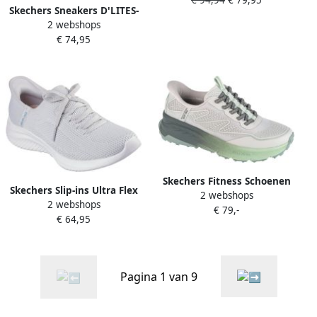
150263 GYLV
Skechers Sneakers D'LITES-
2 webshops
CHROMATIC plateausneaker
€ 74,95
veterschoen met metallic
accenten
Skechers Fitness Schoenen
Skechers Slip-ins Ultra Flex
2 webshops
Slip-ins Switch Back Mist
2 webshops
3.0-Elevated Motio Dames
€ 79,-
180157-GYGR Gray Green
€ 64,95
Instappers Grijs
Pagina 1 van 9