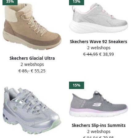
35%
13%
Skechers Wave 92 Sneakers
2 webshops
Schoenen Trainers 303557L
€ 44,95
€ 38,99
LTGY
Skechers Glacial Ultra
2 webshops
Autumn Days 144206 TPE
€ 85,-
€ 55,25
Taupe Grijs
15%
Skechers Slip-ins Summits
2 webshops
New Daily damesschoenen
€ 94,94
€ 79,95