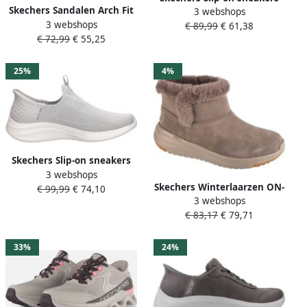
Skechers Sandalen Arch Fit
3 webshops
GO WALK FLEX-SUNSET
3 webshops
Oasis-B Perf 113890 TPE
€ 89,99
€ 61,38
ROSE vrijetijdsschoen
€ 72,99
€ 55,25
Grijs
vegan met handsfree slip-
ins functie
25%
4%
Skechers Slip-on sneakers
3 webshops
ULTRA FLEX 3.0-EASY WIN
Skechers Winterlaarzen ON-
€ 99,99
€ 74,10
slipper sneaker met
3 webshops
THE-GO STELLAR-COZY STEP
handsfree slip-ins
€ 83,17
€ 79,71
Winterlaarzen
technologie
veterschoenen laarzen met
warme voering
33%
24%