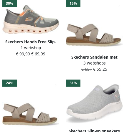
30%
15%
Skechers Hands Free Slip-
1 webshop
Ins Glide sneakers grijs
€ 99,99
€ 69,99
Skechers Sandalen met
3 webshops
sleehak ARCH FIT OASIS B
€ 65,-
€ 55,25
PERF 113890
24%
31%
Skechers Slip-on sneakers