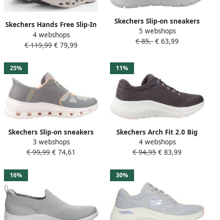
Skechers Slip-on sneakers
Skechers Hands Free Slip-In
5 webshops
GO WALK FLEX Slippers
4 webshops
Glide-Step dames sneaker
€ 85,-
€ 63,99
vrijetijdsschoen lage
€ 119,99
€ 79,99
Wit multi
schoen met Air-Cooled
memory foam
25%
11%
Skechers Slip-on sneakers
Skechers Arch Fit 2.0 Big
3 webshops
4 webshops
GLIDE-STEP PRO Slippers
League Dames Sneakers
€ 99,99
€ 74,61
€ 94,95
€ 83,99
vrijetijdsschoen met
Ros�
comfortabele
hielkussenfunctie
16%
30%