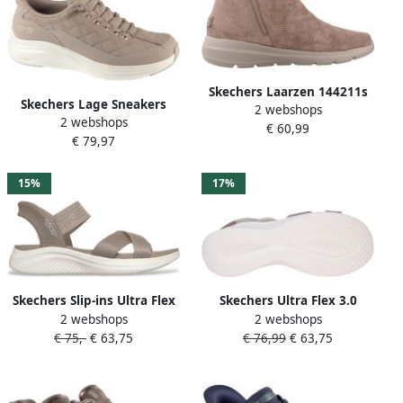
Skechers Laarzen 144211s
Skechers Lage Sneakers
2 webshops
2 webshops
Sneaker CONTOUR FOAM
€ 60,99
€ 79,97
GOLDEN HOUR
15%
17%
Skechers Slip-ins Ultra Flex
Skechers Ultra Flex 3.0
2 webshops
2 webshops
3.0 Never Better Sandalen
Dames Sandalen 119975-tpe
€ 75,-
€ 63,75
€ 76,99
€ 63,75
Dames
Kleur Taupe