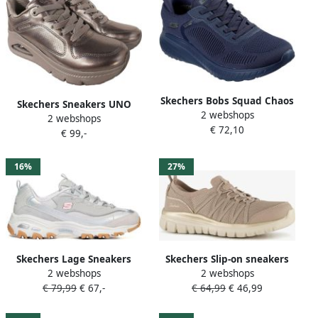
Skechers Bobs Squad Chaos
Skechers Sneakers UNO
2 webshops
Schoenen Blauw Vrouw
2 webshops
ICON LUSTROUS AIR
€ 72,10
€ 99,-
Sleehak sneaker
plateausneaker
veterschoen in metallic look
16%
27%
Skechers Lage Sneakers
Skechers Slip-on sneakers
2 webshops
2 webshops
D'lites Dazzling
GRACEFUL-PURECRUSH
€ 79,99
€ 67,-
€ 64,99
€ 46,99
Vrijetijdsschoen met
elastische instap