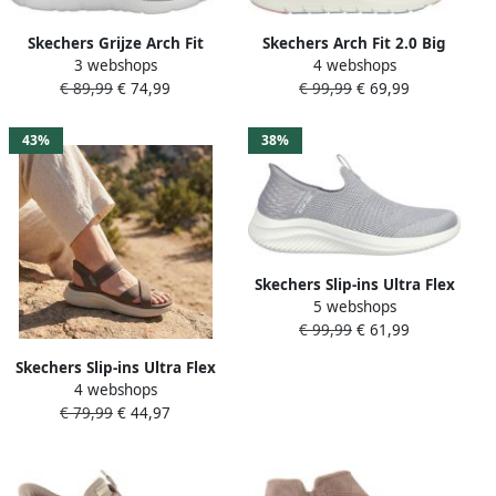
Skechers Grijze Arch Fit
Skechers Arch Fit 2.0 Big
3 webshops
4 webshops
Refine Iris Vegan Instapper
League Dames Sneakers
€ 89,99
€ 74,99
€ 99,99
€ 69,99
Gray Dames
Lichtgrijs Mutlicolour
43%
38%
Skechers Slip-ins Ultra Flex
5 webshops
3.0M Smooth Step Dames
€ 99,99
€ 61,99
Instappers Grijs
Skechers Slip-ins Ultra Flex
4 webshops
3.0 Never Better
€ 79,99
€ 44,97
Damessandalen Dames
119975 DKTP