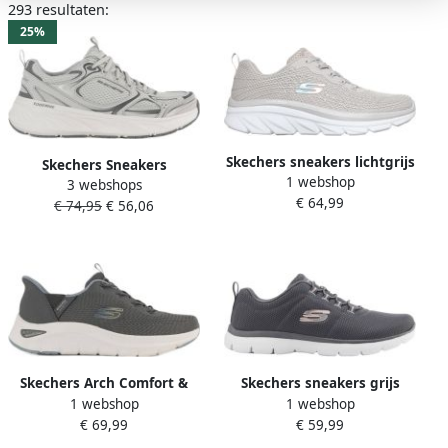
293 resultaten:
25%
Skechers sneakers lichtgrijs
Skechers Sneakers
1 webshop
3 webshops
EDGERIDE-SILVER ECLIPSE
€ 64,99
€ 74,95
€ 56,06
Retro sneaker veterschoen
sportschoen met metallic
versieringen
Skechers Arch Comfort &
Skechers sneakers grijs
1 webshop
1 webshop
Swift Fit slip-on sneakers
€ 69,99
€ 59,99
grijs