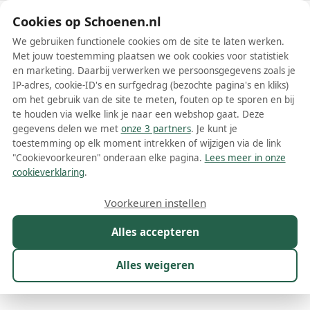
Schoenen.nl
Cookies op Schoenen.nl
We gebruiken functionele cookies om de site te laten werken.
Met jouw toestemming plaatsen we ook cookies voor statistiek
en marketing. Daarbij verwerken we persoonsgegevens zoals je
IP-adres, cookie-ID's en surfgedrag (bezochte pagina's en kliks)
om het gebruik van de site te meten, fouten op te sporen en bij
Wis filters
Alle filters
te houden via welke link je naar een webshop gaat. Deze
gegevens delen we met
onze 3 partners
. Je kunt je
Grijze Skechers damesschoenen
toestemming op elk moment intrekken of wijzigen via de link
"Cookievoorkeuren" onderaan elke pagina.
Lees meer in onze
Op zoek naar een comfortabele en stijlvolle schoen die perfect past
cookieverklaring
.
bij je dagelijkse outfits? Grijze Skechers damesschoenen zijn een
uitstekende keuze voor iedereen die graag de perfecte combinatie
Meer lezen
Voorkeuren instellen
van gemak en mode wil. Met ons brede assortiment aan Skechers
damesschoenen in verschillende stijlen en maten, vind je zeker de
Alles accepteren
Ballerinas
Boots
Enkellaarsjes
Instappers
Laarzen
M
perfecte schoen die past bij je persoonlijke stijl en behoeften.
Alles weigeren
Maat
Merk
1
Model
Kleur
1
Prijs