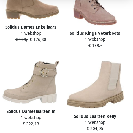
Solidus Dames Enkellaars
1 webshop
Solidus Kinga Veterboots
Solid -40495 Kinga
1 webshop
€ 199,-
€ 176,88
H+K Leest Roze Dames
Cheyenne Beige ½
€ 199,-
Solidus Dameslaarzen in
Solidus Laarzen Kelly
1 webshop
effen kleuren
1 webshop
€ 222,13
€ 204,95