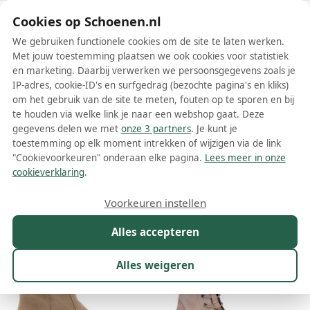
Schoenen.nl
Cookies op Schoenen.nl
We gebruiken functionele cookies om de site te laten werken.
Met jouw toestemming plaatsen we ook cookies voor statistiek
en marketing. Daarbij verwerken we persoonsgegevens zoals je
IP-adres, cookie-ID's en surfgedrag (bezochte pagina's en kliks)
om het gebruik van de site te meten, fouten op te sporen en bij
Wis filters
Alle filters
te houden via welke link je naar een webshop gaat. Deze
gegevens delen we met
onze 3 partners
. Je kunt je
Beige solidus dames laarzen
toestemming op elk moment intrekken of wijzigen via de link
"Cookievoorkeuren" onderaan elke pagina.
Lees meer in onze
Meer lezen
cookieverklaring
.
Maat
Merk
1
Kleur
1
Prijs
Materiaal
Voorkeuren instellen
12 resultaten:
Alles accepteren
11%
Alles weigeren