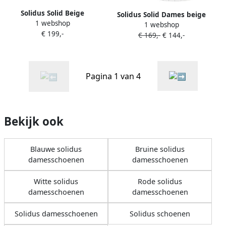
Solidus Solid Beige
Solidus Solid Dames beige
1 webshop
veterschoen met rits en
1 webshop
ballerina's & mocassins
€ 199,-
stretch
€ 169,-
€ 144,-
Pagina 1 van 4
Bekijk ook
Blauwe solidus
Bruine solidus
damesschoenen
damesschoenen
Witte solidus
Rode solidus
damesschoenen
damesschoenen
Solidus damesschoenen
Solidus schoenen