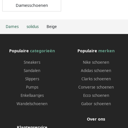
Damesschoenen
Dames
solidus
Beige
Populaire
categorieën
Populaire
merken
Sneakers
Nike schoenen
Sandalen
Adidas schoenen
Slippers
Clarks schoenen
Pumps
Converse schoenen
Enkellaarsjes
Ecco schoenen
Wandelschoenen
Gabor schoenen
Over ons
Klantenservice