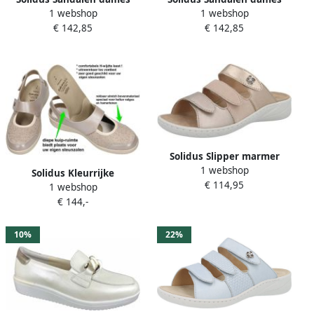
1 webshop
1 webshop
Greta 48022-90349 Mali
Greta 48022-90349 Mali
€ 142,85
€ 142,85
Camel (G) en
Camel (G) 2 3 en
Solidus Slipper marmer
1 webshop
duna skin Kleur Marmer)
Solidus Kleurrijke
€ 114,95
1 webshop
damessandalen stijlvol en
€ 144,-
comfortabel
10%
22%