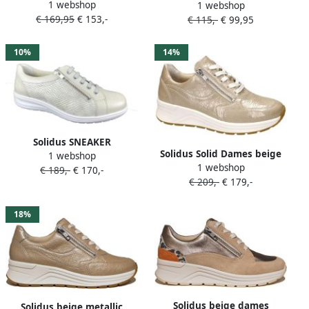
1 webshop
1 webshop
zandkleur sandalen
white ecru parel slippers &
€ 169,95
€ 153,-
€ 115,-
€ 99,95
muiltjes
10%
14%
Solidus SNEAKER
Solidus Solid Dames beige
1 webshop
1 webshop
sneakers
€ 189,-
€ 170,-
€ 209,-
€ 179,-
18%
Solidus beige dames
Solidus beige metallic