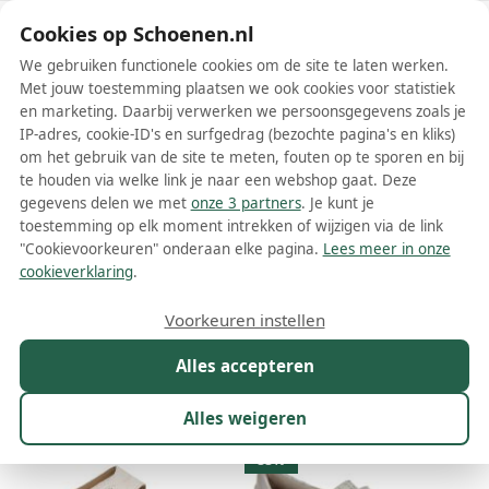
Schoenen.nl
Cookies op Schoenen.nl
We gebruiken functionele cookies om de site te laten werken.
Met jouw toestemming plaatsen we ook cookies voor statistiek
en marketing. Daarbij verwerken we persoonsgegevens zoals je
IP-adres, cookie-ID's en surfgedrag (bezochte pagina's en kliks)
om het gebruik van de site te meten, fouten op te sporen en bij
Wis filters
Alle filters
te houden via welke link je naar een webshop gaat. Deze
gegevens delen we met
onze 3 partners
. Je kunt je
Beige solidus damesschoenen
toestemming op elk moment intrekken of wijzigen via de link
"Cookievoorkeuren" onderaan elke pagina.
Lees meer in onze
Meer lezen
cookieverklaring
.
Ballerinas
Bandschoenen
Boots
Enkellaarsjes
Instapp
Voorkeuren instellen
Alles accepteren
Maat
Merk
1
Kleur
1
Prijs
Materiaal
Alles weigeren
128 resultaten:
33%