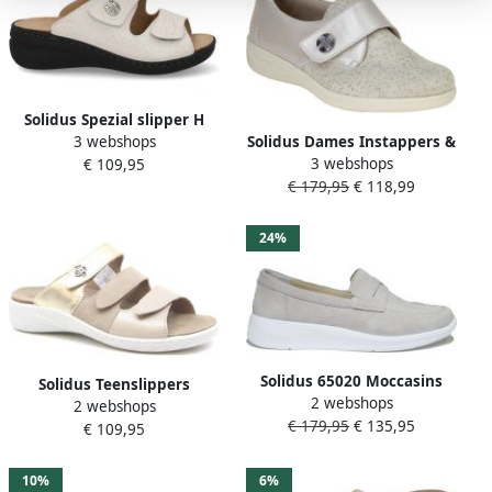
Solidus Spezial slipper H
3 webshops
Solidus Dames Instappers &
platino metallic Kleur
3 webshops
€ 109,95
Ballerina's Kate Astratto
Metallic)
€ 179,95
€ 118,99
Perl Platina
24%
Solidus 65020 Moccasins
Solidus Teenslippers
2 webshops
2 webshops
Wellness Spezial
€ 179,95
€ 135,95
€ 109,95
10%
6%