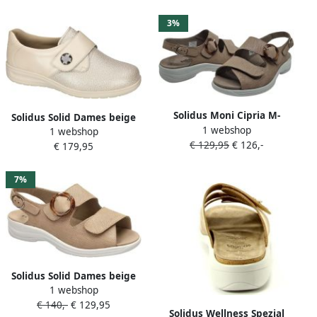
3%
Solidus Moni Cipria M-
Solidus Solid Dames beige
1 webshop
breedte Damesschoen
1 webshop
lage gesloten schoenen
€ 129,95
€ 126,-
€ 179,95
7%
Solidus Solid Dames beige
1 webshop
sandalen
€ 140,-
€ 129,95
Solidus Wellness Spezial