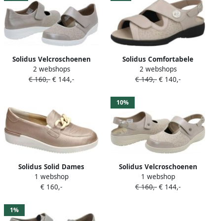
Solidus Velcroschoenen
Solidus Comfortabele
2 webshops
2 webshops
kate perlato sabbia
damessandalen in effen
€ 160,-
€ 144,-
€ 149,-
€ 140,-
velcroschoen
kleuren
10%
Solidus Solid Dames
Solidus Velcroschoenen
1 webshop
1 webshop
champagne ballerina's &
heaven perlato sabbia
€ 160,-
€ 160,-
€ 144,-
mocassins
velcroscho
1%