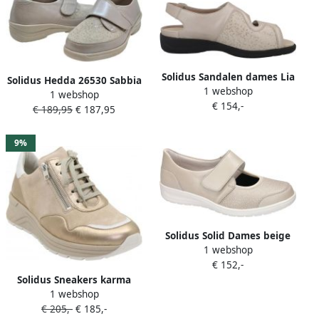
Solidus Sandalen dames Lia
Solidus Hedda 26530 Sabbia
1 webshop
73500-40558- Perl Astratto
1 webshop
Comfort sandaal dames
€ 154,-
FLEX Sabbia Beige (H) 1 3 en
€ 189,95
€ 187,95
9%
Solidus Solid Dames beige
1 webshop
ballerina's & mocassins
€ 152,-
Solidus Sneakers karma
1 webshop
botta champagne multi
€ 205,-
€ 185,-
snea