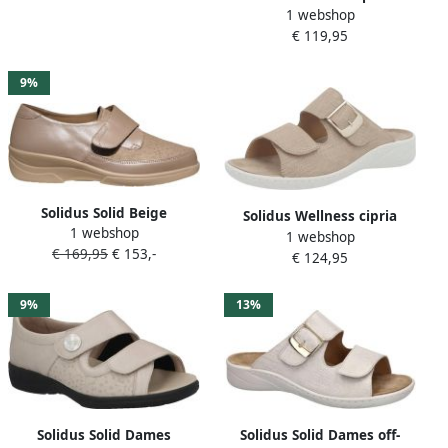
1 webshop
€ 119,95
9%
Solidus Solid Beige
Solidus Wellness cipria
1 webshop
klitteband schoen met
1 webshop
Kleur Beige)
€ 169,95
€ 153,-
stretch
€ 124,95
9%
13%
Solidus Solid Dames
Solidus Solid Dames off-