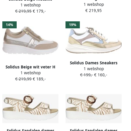
1 webshop
sneakers
1 webshop
dames sneakers Holly
€ 219,95
€ 219,95
€ 179,-
14%
19%
Solidus Dames Sneakers
Solidus Beige wit veter H
1 webshop
Kitty 54501-40617 H+k
1 webshop
46022-30599 H BEIGE
€ 199,-
€ 160,-
Platina
€ 219,99
€ 189,-
Solidus Sandalen dames
Solidus Sandalen dames