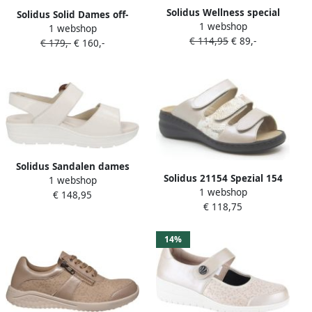
Solidus Wellness special
Solidus Solid Dames off-
1 webshop
sasso off white metallic G
1 webshop
white ecru parel ballerina's
€ 114,95
€ 89,-
Kleur Off white)
€ 179,-
€ 160,-
& mocassins
Solidus Sandalen dames
Solidus 21154 Spezial 154
1 webshop
Greta 48022-10052
1 webshop
Slippers
€ 148,95
Nappalack creme wit 1 3 en
€ 118,75
14%