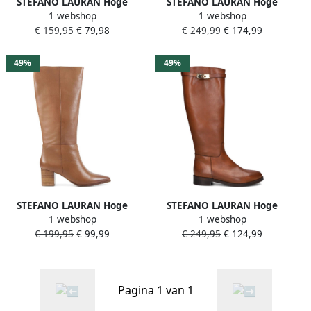
STEFANO LAURAN Hoge
STEFANO LAURAN Hoge
1 webshop
1 webshop
Laarzen Dames 75517-21
Laarzen Dames Soubane
€ 159,95
€ 79,98
€ 249,99
€ 174,99
Maat: 37 Materiaal: Suède
Maat: 42 Materiaal: Leer
Kleur: Bruin
Kleur: Bruin
49%
49%
STEFANO LAURAN Hoge
STEFANO LAURAN Hoge
1 webshop
1 webshop
Laarzen Dames S3111.
Laarzen Dames S3099.
€ 199,95
€ 99,99
€ 249,95
€ 124,99
Maat: 38 Materiaal: Leer
Maat: 36 Materiaal: Leer
Kleur: Cognac
Kleur: Cognac
Pagina 1 van 1