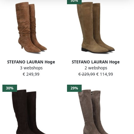
50%
STEFANO LAURAN Hoge
STEFANO LAURAN Hoge
3 webshops
2 webshops
Laarzen Dames E25555
Laarzen Dames 011-204
€ 249,99
€ 229,99
€ 114,99
Maat: 35 Materiaal: Suède
Maat: 40 Materiaal: Suède
Kleur: Bruin
Kleur: Camel
30%
29%