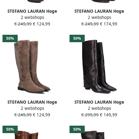
STEFANO LAURAN Hoge
STEFANO LAURAN Hoge
2 webshops
2 webshops
Laarzen Dames 011-52
Laarzen Dames Pe2076
€ 249,99
€ 124,99
€ 249,99
€ 174,99
Maat: 38 Materiaal: Leer
Maat: 40 Materiaal: Leer
Kleur: Bruin
Kleur: Bruin
50%
50%
STEFANO LAURAN Hoge
STEFANO LAURAN Hoge
2 webshops
2 webshops
Laarzen Dames Pe2059
Laarzen Dames Brenda12
€ 249,99
€ 124,99
€ 299,99
€ 149,99
Maat: 40 Materiaal: Suède
Maat: 37 Materiaal: Leer
Kleur: Taupe
Kleur: Bruin
50%
50%