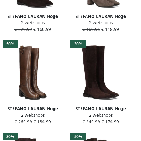
STEFANO LAURAN Hoge
STEFANO LAURAN Hoge
2 webshops
2 webshops
Laarzen Dames 011-204
Laarzen Dames 25547 Maat:
€ 229,99
€ 160,99
€ 169,95
€ 118,99
Maat: 41 Materiaal: Suède
37 Materiaal: Suède Kleur:
Kleur: Bruin
Taupe
50%
30%
STEFANO LAURAN Hoge
STEFANO LAURAN Hoge
2 webshops
2 webshops
Laarzen Dames Gr2107
Laarzen Dames Pe2059
€ 269,99
€ 134,99
€ 249,99
€ 174,99
Maat: 41 Materiaal: Leer
Maat: 42 Materiaal: Suède
Kleur: Bruin
Kleur: Bruin
30%
50%