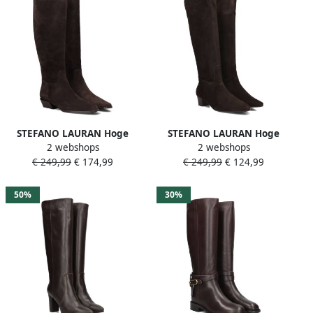
STEFANO LAURAN Hoge
STEFANO LAURAN Hoge
2 webshops
2 webshops
Laarzen Dames St2071
Laarzen Dames 010-290
€ 249,99
€ 174,99
€ 249,99
€ 124,99
Maat: 37 Materiaal: Suède
Maat: 43 Materiaal: Suède
Kleur: Bruin
Kleur: Bruin
50%
30%