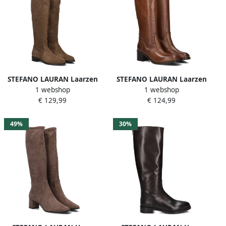
STEFANO LAURAN Laarzen
STEFANO LAURAN Laarzen
1 webshop
1 webshop
Dames 2056 Maat: 35
Dames 7436 Maat: 37
€ 129,99
€ 124,99
Materiaal: Suède Kleur:
Materiaal: Leer Kleur:
Taupe
Cognac
49%
30%