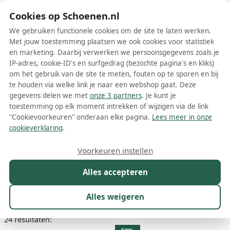
Schoenen.nl
Cookies op Schoenen.nl
We gebruiken functionele cookies om de site te laten werken.
Met jouw toestemming plaatsen we ook cookies voor statistiek
en marketing. Daarbij verwerken we persoonsgegevens zoals je
IP-adres, cookie-ID's en surfgedrag (bezochte pagina's en kliks)
om het gebruik van de site te meten, fouten op te sporen en bij
Wis filters
Alle filters
te houden via welke link je naar een webshop gaat. Deze
gegevens delen we met
onze 3 partners
. Je kunt je
Bruine Stefano Lauran dames
toestemming op elk moment intrekken of wijzigen via de link
laarzen
"Cookievoorkeuren" onderaan elke pagina.
Lees meer in onze
cookieverklaring
.
Meer lezen
Voorkeuren instellen
Hoge laarzen
Alles accepteren
Maat
Merk
1
Kleur
1
Prijs
Materiaal
Alles weigeren
24 resultaten: