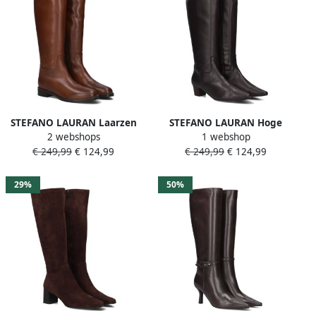
STEFANO LAURAN Laarzen
STEFANO LAURAN Hoge
2 webshops
1 webshop
Dames 2048 Maat: 42
Laarzen Dames 010-290
€ 249,99
€ 124,99
€ 249,99
€ 124,99
Materiaal: Leer Kleur:
Maat: 41 Materiaal: Leer
Cognac
Kleur: Bruin
29%
50%