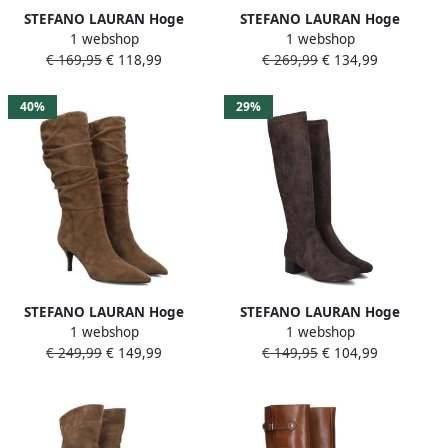
STEFANO LAURAN Hoge
STEFANO LAURAN Hoge
1 webshop
1 webshop
Laarzen Dames 25547 Maat:
Laarzen Dames Penny3
€ 169,95
€ 118,99
€ 269,99
€ 134,99
39 Materiaal: Suède Kleur:
Maat: 40 Materiaal: Leer
Bruin
Kleur: Bruin
40%
29%
STEFANO LAURAN Hoge
STEFANO LAURAN Hoge
1 webshop
1 webshop
Laarzen Dames Tati17 Maat:
Laarzen Dames Xtm16891-1
€ 249,99
€ 149,99
€ 149,95
€ 104,99
39 Materiaal: Suède Kleur:
Maat: 39 Materiaal:
Bruin
Suèdelook Kleur: Bruin