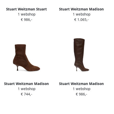
Stuart Weitzman Stuart
Stuart Weitzman Madison
1 webshop
1 webshop
Power knee-high boots
pointed boots Bruin
€ 986,-
€ 1.065,-
Bruin
Stuart Weitzman Madison
Stuart Weitzman Madison
1 webshop
1 webshop
suede ankle boots Bruin
leather knee-high boots
€ 744,-
€ 986,-
Bruin