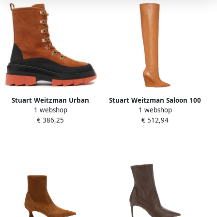
Stuart Weitzman Urban
Stuart Weitzman Saloon 100
1 webshop
1 webshop
Cool OHO Bootie Brown
Wedge Boots Bruin Dames
€ 386,25
€ 512,94
Dames