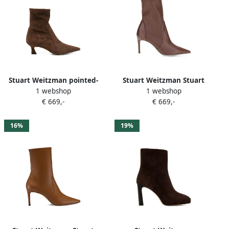
Stuart Weitzman pointed-
Stuart Weitzman Stuart
1 webshop
1 webshop
toe suede ankle boots Bruin
Power enkellaarzen met
€ 669,-
€ 669,-
puntige neus Bruin
16%
19%