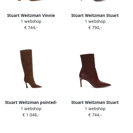
Stuart Weitzman Vinnie
Stuart Weitzman Stuart
1 webshop
1 webshop
sculptural-heel ankle boots
Power pointed-toe ankle
€ 744,-
€ 790,-
Bruin
boots Bruin
Stuart Weitzman pointed-
Stuart Weitzman Stuart
1 webshop
1 webshop
toe suede knee-high boots
Power pointed-toe ankle
€ 1.048,-
€ 744,-
Bruin
boots Bruin