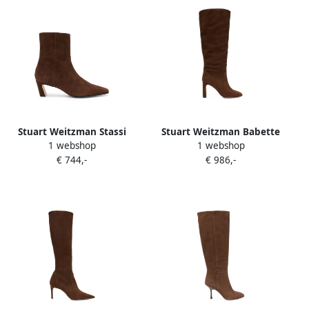
Stuart Weitzman Stassi
Stuart Weitzman Babette
1 webshop
1 webshop
sculptural-heel ankle boots
Tubo knee-high boots Bruin
€ 744,-
€ 986,-
Bruin