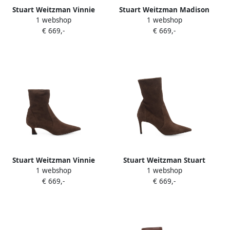
Stuart Weitzman Vinnie
Stuart Weitzman Madison
1 webshop
1 webshop
pointed-toe ankle boots
suede ankle boots Bruin
€ 669,-
€ 669,-
Bruin
Stuart Weitzman Vinnie
Stuart Weitzman Stuart
1 webshop
1 webshop
suede ankle boots Bruin
enkellaarzen Bruin
€ 669,-
€ 669,-