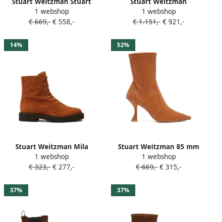
Stuart Weitzman Stuart
Stuart Weitzman
1 webshop
1 webshop
Power enkellaarzen Bruin
Enkellaarzen met zijrits
€ 669,-
€ 558,-
€ 1.151,-
€ 921,-
Bruin
14%
52%
Stuart Weitzman Mila
Stuart Weitzman 85 mm
1 webshop
1 webshop
laarzen met veters Bruin
Xcurve stretch enkellaarzen
€ 323,-
€ 277,-
€ 669,-
€ 315,-
Bruin
37%
37%