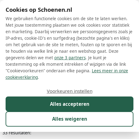
Schoenen.nl
Cookies op Schoenen.nl
We gebruiken functionele cookies om de site te laten werken.
Met jouw toestemming plaatsen we ook cookies voor statistiek
en marketing. Daarbij verwerken we persoonsgegevens zoals je
IP-adres, cookie-ID's en surfgedrag (bezochte pagina's en kliks)
om het gebruik van de site te meten, fouten op te sporen en bij
Wis filters
Alle filters
te houden via welke link je naar een webshop gaat. Deze
gegevens delen we met
onze 3 partners
. Je kunt je
Bruine Stuart Weitzman dames
toestemming op elk moment intrekken of wijzigen via de link
boots
"Cookievoorkeuren" onderaan elke pagina.
Lees meer in onze
cookieverklaring
.
Meer lezen
Voorkeuren instellen
Chelsea boots
Combat boots
Enkelboots
Veterboots
Alles accepteren
Maat
Merk
1
Kleur
1
Prijs
Materiaal
Alles weigeren
33 resultaten: