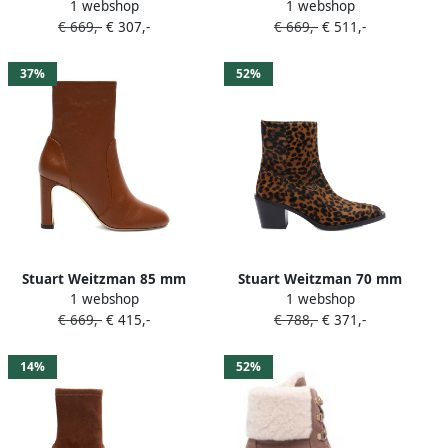
1 webshop
1 webshop
Maeve enkellaarzen Bruin
Essentialist 60 enkellaarzen
€ 669,-
€ 307,-
€ 669,-
€ 511,-
met blokhak en rits Bruin
37%
52%
Stuart Weitzman 85 mm
Stuart Weitzman 70 mm
1 webshop
1 webshop
Babette leren enkellaarzen
enkellaarzen met
€ 669,-
€ 415,-
€ 788,-
€ 371,-
Bruin
luipaardprint Bruin
14%
52%