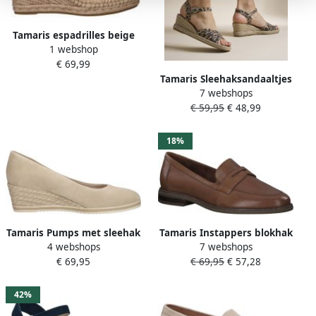
Tamaris espadrilles beige
1 webshop
€ 69,99
Tamaris Sleehaksandaaltjes
7 webshops
bandjessandaal
€ 59,95
€ 48,99
zomerschoen met modieuze
kruisbandage
18%
Tamaris Pumps met sleehak
Tamaris Instappers blokhak
4 webshops
7 webshops
beige Leer Dames
lage schoen business
€ 69,95
€ 69,95
€ 57,28
schoen met klassieke
decoratieve band
42%