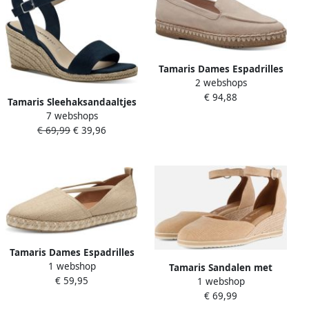
Tamaris Dames Espadrilles
2 webshops
1-24602-42 251 normaal
€ 94,88
Tamaris Sleehaksandaaltjes
7 webshops
zomerschoen sandaal
€ 69,99
€ 39,96
keilhak met verstelbare
bandjes
Tamaris Dames Espadrilles
1 webshop
1-24621-44 400
Tamaris Sandalen met
€ 59,95
1 webshop
sleehak 12231944435
€ 69,99