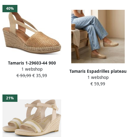
40%
Tamaris 1-29603-44 900
1 webshop
Sandaal brons
Tamaris Espadrilles plateau
€ 59,99
€ 35,99
1 webshop
zomerschoen flats
€ 59,99
instapschoen met touch it-
uitrusting
21%