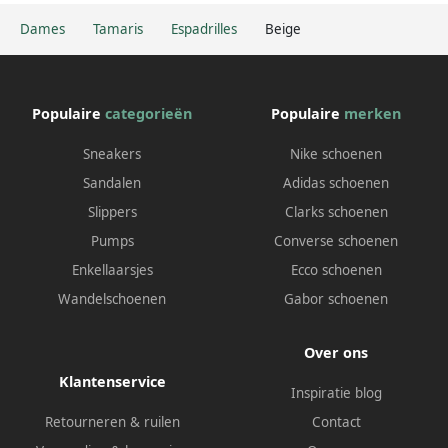
Dames
Tamaris
Espadrilles
Beige
Populaire
categorieën
Populaire
merken
Sneakers
Nike schoenen
Sandalen
Adidas schoenen
Slippers
Clarks schoenen
Pumps
Converse schoenen
Enkellaarsjes
Ecco schoenen
Wandelschoenen
Gabor schoenen
Over ons
Klantenservice
Inspiratie blog
Retourneren & ruilen
Contact