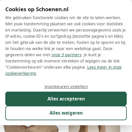
Schoenen.nl
Cookies op Schoenen.nl
We gebruiken functionele cookies om de site te laten werken.
Met jouw toestemming plaatsen we ook cookies voor statistiek
en marketing. Daarbij verwerken we persoonsgegevens zoals je
IP-adres, cookie-ID's en surfgedrag (bezochte pagina's en kliks)
om het gebruik van de site te meten, fouten op te sporen en bij
Wis filters
Alle filters
te houden via welke link je naar een webshop gaat. Deze
gegevens delen we met
onze 3 partners
. Je kunt je
Beige Tamaris dames espadrilles
toestemming op elk moment intrekken of wijzigen via de link
"Cookievoorkeuren" onderaan elke pagina.
Lees meer in onze
Meer lezen
cookieverklaring
.
Maat
Merk
1
Kleur
1
Prijs
Materiaal
Voorkeuren instellen
11 resultaten:
Alles accepteren
18%
Alles weigeren