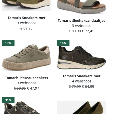
Tamaris Sneakers met
Tamaris Sleehaksandaaltjes
3 webshops
sleehak lage schoen
3 webshops
zomerschoen sandaal
€ 69,95
veterschoen freizeitschoen
€ 89,90
€ 72,41
plateauhak met
met contrastafwerkingen
klittenbandsluiting
19%
18%
Tamaris Sneakers met
Tamaris Plateausneakers
4 webshops
sleehak vrijetijdsschoen
3 webshops
vrijetijdsschoen lage
€ 79,99
€ 64,99
lage schoen veterschoen
€ 59,95
€ 47,97
schoen veterschoen met
met buitenrits
textielkoord aan het
plateau
31%