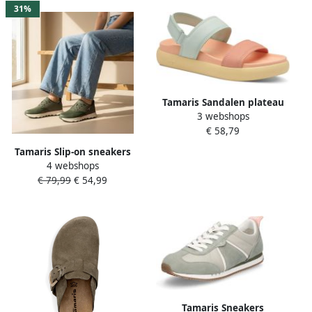
31%
Tamaris Sandalen plateau
3 webshops
zomerschoen
€ 58,79
klittenbandschoen sandaal
in vegan verwerking
Tamaris Slip-on sneakers
4 webshops
Nowana vrijetijdsschoen
€ 79,99
€ 54,99
lage schoen slippers met
ortholite-uitrusting
Tamaris Sneakers