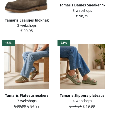
Tamaris Dames Sneaker 1-
3 webshops
23758-45 727
€ 58,79
Tamaris Laarsjes blokhak
3 webshops
korte laarzen met
€ 99,95
praktische
binnenritssluiting
15%
73%
Tamaris Plateausneakers
Tamaris Slippers plateaus
7 webshops
4 webshops
vrijetijdsschoen halfschoen
zomerschoen strandschoen
€ 99,99
€ 84,99
€ 74,94
€ 19,99
veterschoen met
met voorgevormd voetbed
gepolsterde schacht