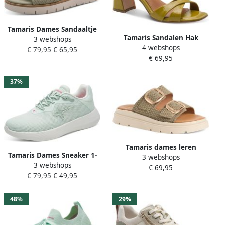
Tamaris Dames Sandaaltje
Tamaris Sandalen Hak
3 webshops
1-28232-46 771
4 webshops
Sandalen Hak Groen
€ 79,95
€ 65,95
€ 69,95
37%
Tamaris dames leren
Tamaris Dames Sneaker 1-
3 webshops
muiltjes 1-27239-42-712
3 webshops
23710-46 760
€ 69,95
damesschoenen sleehak
€ 79,95
€ 49,95
groen
48%
29%