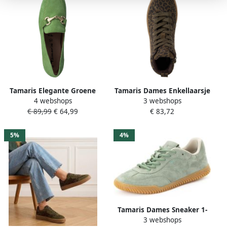
Tamaris Elegante Groene
Tamaris Dames Enkellaarsje
4 webshops
3 webshops
Loafer Instapper Green
1-25203-45 792
€ 89,99
€ 64,99
€ 83,72
Dames
5%
4%
Tamaris Dames Sneaker 1-
3 webshops
23623-46 771