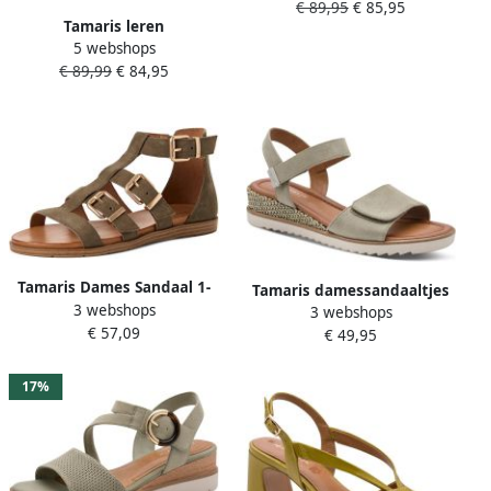
€ 89,95
€ 85,95
Tamaris leren
5 webshops
damestrainers 1-23723-44-
€ 89,99
€ 84,95
792 Lage damesschoen
olijfgroen met luipaardprint
Tamaris Dames Sandaal 1-
Tamaris damessandaaltjes
3 webshops
28125-46 744
3 webshops
1-28118-44-771
€ 57,09
€ 49,95
damesschoenen sleehak
groen
17%