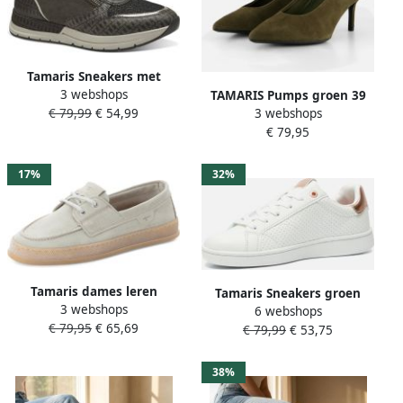
Tamaris Sneakers met
3 webshops
sleehak vrijetijdsschoen
TAMARIS Pumps groen 39
€ 79,99
€ 54,99
3 webshops
lage schoen veterschoen
€ 79,95
met trendy metallic-details
17%
32%
Tamaris dames leren
Tamaris Sneakers groen
3 webshops
mocassin 1-23615-46-771
6 webshops
Leer Dames
€ 79,95
€ 65,69
instapschoen dames groen
€ 79,99
€ 53,75
38%