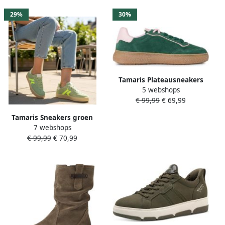
29%
30%
Tamaris Plateausneakers
5 webshops
vrijetijdsschoen lage
€ 99,99
€ 69,99
schoen veterschoen met
contrast bies
Tamaris Sneakers groen
7 webshops
Leer Dames
€ 99,99
€ 70,99