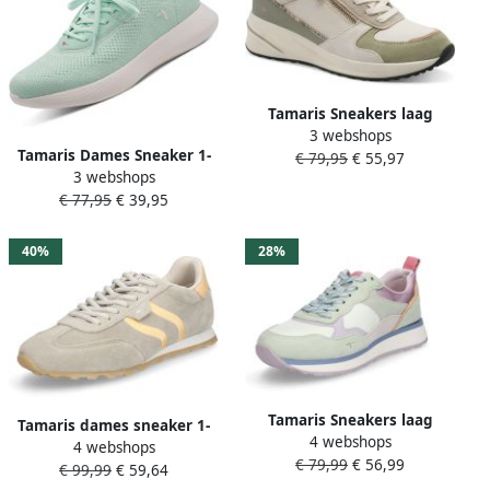
Tamaris Sneakers laag
3 webshops
lichtgroen natuurwit
Tamaris Dames Sneaker 1-
€ 79,95
€ 55,97
3 webshops
23715-46 760
€ 77,95
€ 39,95
40%
28%
Tamaris Sneakers laag
Tamaris dames sneaker 1-
4 webshops
mintgroen lavendel oranje
4 webshops
23614-46 771 dames lage
€ 79,99
€ 56,99
eosine
€ 99,99
€ 59,64
schoenen leer groen