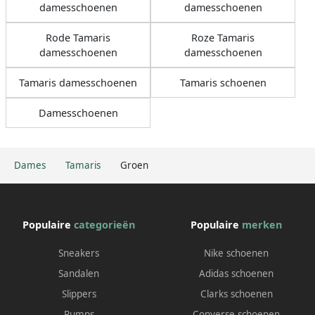
damesschoenen
damesschoenen
Rode Tamaris
Roze Tamaris
damesschoenen
damesschoenen
Tamaris damesschoenen
Tamaris schoenen
Damesschoenen
Dames
Tamaris
Groen
Populaire
categorieën
Populaire
merken
Sneakers
Nike schoenen
Sandalen
Adidas schoenen
Slippers
Clarks schoenen
Pumps
Converse schoenen