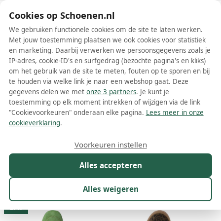
Schoenen.nl
Cookies op Schoenen.nl
We gebruiken functionele cookies om de site te laten werken.
Met jouw toestemming plaatsen we ook cookies voor statistiek
en marketing. Daarbij verwerken we persoonsgegevens zoals je
IP-adres, cookie-ID's en surfgedrag (bezochte pagina's en kliks)
om het gebruik van de site te meten, fouten op te sporen en bij
Wis filters
Alle filters
te houden via welke link je naar een webshop gaat. Deze
gegevens delen we met
onze 3 partners
. Je kunt je
Groene Tamaris damesschoenen
toestemming op elk moment intrekken of wijzigen via de link
"Cookievoorkeuren" onderaan elke pagina.
Lees meer in onze
Meer lezen
cookieverklaring
.
Ballerinas
Boots
Enkellaarsjes
Instappers
Laarzen
L
Voorkeuren instellen
Alles accepteren
Maat
Merk
1
Kleur
1
Prijs
Materiaal
Alles weigeren
195 resultaten:
27%