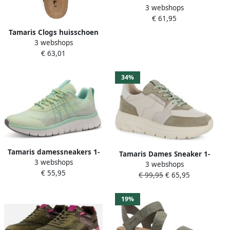
3 webshops
vrijetijdsschoen halfschoen
€ 61,95
veterschoen met logo-
applicatie
Tamaris Clogs huisschoen
3 webshops
instapschoen comfortabele
€ 63,01
schoen met verstelbare
gesp
34%
Tamaris damessneakers 1-
Tamaris Dames Sneaker 1-
3 webshops
23767-44 705 Lage
3 webshops
23710-44 770
€ 55,95
damesschoenen Vegan
€ 99,95
€ 65,95
M2376744 groen
19%