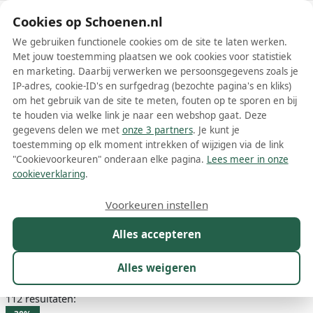
Schoenen.nl
Cookies op Schoenen.nl
We gebruiken functionele cookies om de site te laten werken.
Met jouw toestemming plaatsen we ook cookies voor statistiek
en marketing. Daarbij verwerken we persoonsgegevens zoals je
IP-adres, cookie-ID's en surfgedrag (bezochte pagina's en kliks)
om het gebruik van de site te meten, fouten op te sporen en bij
Wis filters
Alle filters
te houden via welke link je naar een webshop gaat. Deze
gegevens delen we met
onze 3 partners
. Je kunt je
Zwarte Tommy Hilfiger dames
toestemming op elk moment intrekken of wijzigen via de link
laarzen
"Cookievoorkeuren" onderaan elke pagina.
Lees meer in onze
cookieverklaring
.
Meer lezen
Voorkeuren instellen
Hoge laarzen
Veterlaarzen
Alles accepteren
Maat
Merk
1
Model
Kleur
1
Prijs
Alles weigeren
112 resultaten: