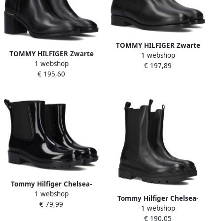
TOMMY HILFIGER Zwarte
TOMMY HILFIGER Zwarte
1 webshop
Chelsea Boots Elevated
1 webshop
Enkellaarsjes Feminini Th
€ 197,89
Essent Thermo Bootie
€ 195,60
Hardware Mid Bootie
Tommy Hilfiger Chelsea-
1 webshop
boots FLAG RAINBOOT
Tommy Hilfiger Chelsea-
€ 79,99
gummlaarzen hakken
1 webshop
boots MONOCHROMATIC
instapschoen met
€ 190,05
CHELSEA BOOT met