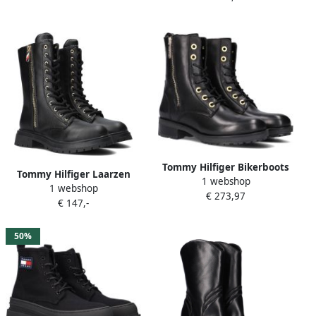
aanhaaklus
stretchinzetten
Tommy Hilfiger Bikerboots
Tommy Hilfiger Laarzen
1 webshop
TH ESSENTIALS BIKER BOOT
1 webshop
T3A5323811355999
€ 273,97
met praktische rits aan de
€ 147,-
buitenkant
50%