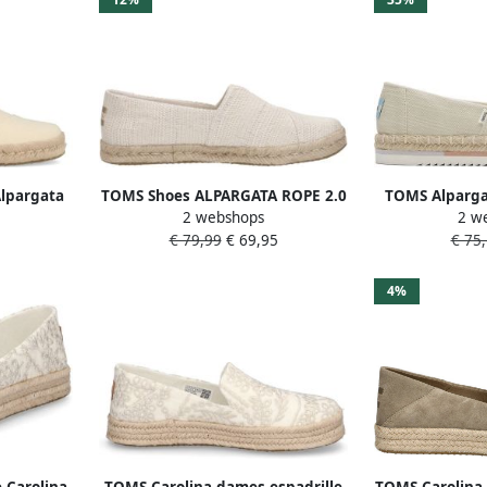
lpargata
TOMS Shoes ALPARGATA ROPE 2.0
TOMS Alparga
2 webshops
2 w
Alpargata
Instappers Wit beige
Espadrille
€ 79,99
€ 69,95
€ 75,
4%