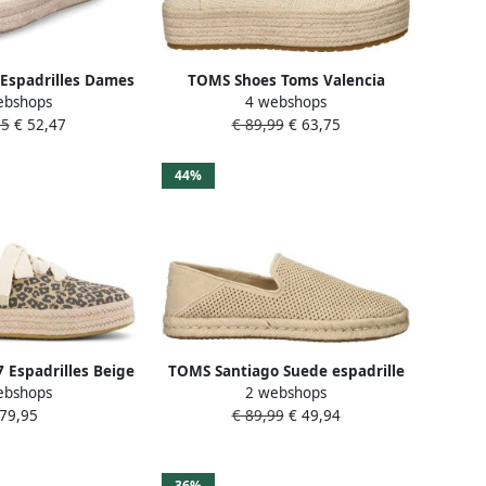
Espadrilles Dames
TOMS Shoes Toms Valencia
ebshops
4 webshops
eige
Sandalen Dames Goud
95
€ 52,47
€ 89,99
€ 63,75
44%
Espadrilles Beige
TOMS Santiago Suede espadrille
ebshops
2 webshops
rouw
Beige
 79,95
€ 89,99
€ 49,94
36%