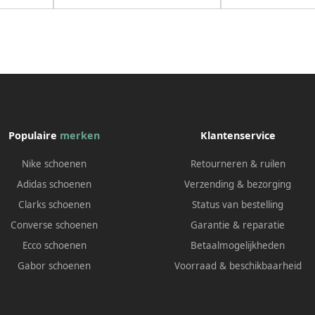
Populaire
merken
Klantenservice
Nike schoenen
Retourneren & ruilen
Adidas schoenen
Verzending & bezorging
Clarks schoenen
Status van bestelling
Converse schoenen
Garantie & reparatie
Ecco schoenen
Betaalmogelijkheden
Gabor schoenen
Voorraad & beschikbaarheid