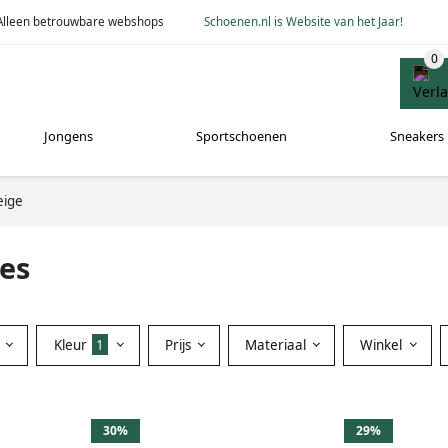
Alleen betrouwbare webshops
Schoenen.nl is Website van het Jaar!
Jongens
Sportschoenen
Sneakers
eige
es
Kleur
1
Prijs
Materiaal
Winkel
30%
29%