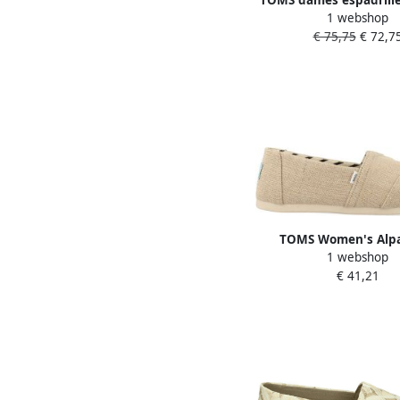
TOMS dames espadrille
1 webshop
beige
€ 75,75
€ 72,7
TOMS Women's Alp
1 webshop
Espadrilles Sneaker
€ 41,21