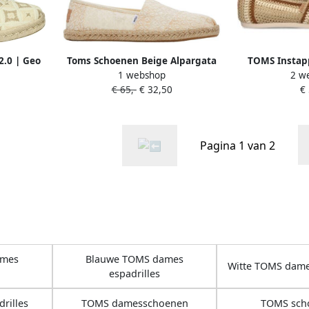
2.0 | Geo
Toms Schoenen Beige Alpargata
TOMS Instap
1 webshop
2 w
spadrilles
loafers beige
CLASSIC' cr
€ 65,-
€ 32,50
€
b
Pagina 1 van 2
ames
Blauwe TOMS dames
Witte TOMS dames
espadrilles
rilles
TOMS damesschoenen
TOMS sch