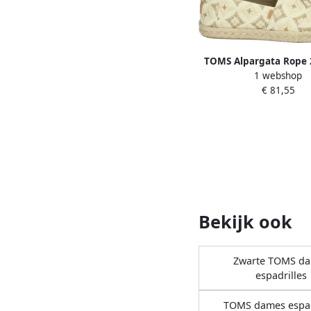
TOMS Alpargata Rope 
1 webshop
Naturel Beige Textiel E
€ 81,55
Dames
Bekijk ook
Zwarte TOMS d
espadrilles
TOMS dames espad