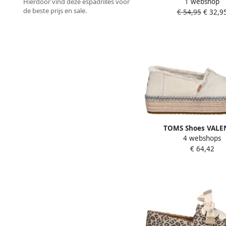
1 webshop
Hierdoor vind deze espadrilles voor
Zool Beige Dam
de beste prijs en sale.
€ 54,95
€ 32,9
TOMS Shoes VALE
4 webshops
Instappers Wit b
€ 64,42