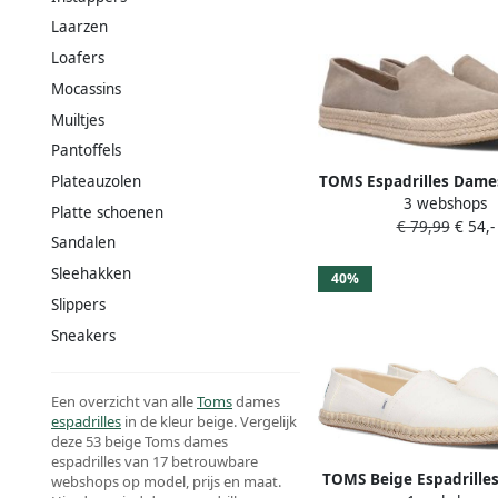
Laarzen
Loafers
Mocassins
Muiltjes
Pantoffels
TOMS Espadrilles Dame
Plateauzolen
3 webshops
Maat: 38 5 Materiaal
Platte schoenen
€ 79,99
€ 54,-
Kleur: Beige
Sandalen
Sleehakken
40%
Slippers
Sneakers
Een overzicht van alle
Toms
dames
espadrilles
in de kleur beige. Vergelijk
deze 53 beige Toms dames
espadrilles van 17 betrouwbare
TOMS Beige Espadrilles
webshops op model, prijs en maat.