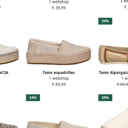
3 w
es
espadr
1 webshop
Espadrilles Dames
5
€
€ 39,99
30%
NCIA
Toms espadrilles
Toms Alpargata
1 webshop
1 w
eige
€ 89,99
€ 69,
24%
29%