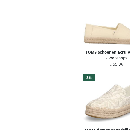
TOMS Schoenen Ecru A
2 webshops
Rope 2.0 Loafers Ecru 
€ 55,96
Rope
3%