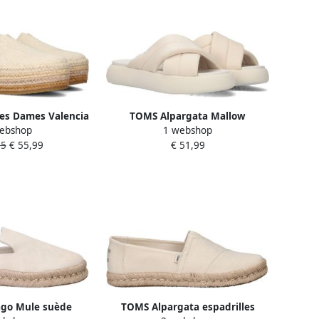
es Dames Valencia
TOMS Alpargata Mallow
ebshop
1 webshop
ateriaal: Canvas
Crossover slippers beige
95
€ 55,99
€ 51,99
r: Beige
10017890 Beige Dames
ago Mule suède
TOMS Alpargata espadrilles