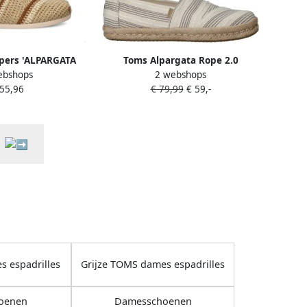
pers 'ALPARGATA
Toms Alpargata Rope 2.0
ebshops
2 webshops
ème donkerbeige
Espadrilles Dames Beige
 55,96
€ 79,99
€ 59,-
ruin
 espadrilles
Grijze TOMS dames espadrilles
oenen
Damesschoenen