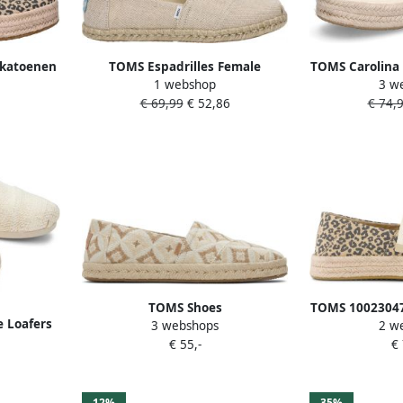
 katoenen
TOMS Espadrilles Female
TOMS Carolina 
1 webshop
3 w
eauzool
Instappers Damesschoenen
B
€ 69,99
€ 52,86
€ 74,
Canvas Alpargata Rope Gebroken
wit
TOMS Shoes
TOMS 10023047 
 Loafers
3 webshops
2 w
ALPARGATA~ROPE~2.0~~~~~~~~~~~~
V
assic
€ 55,-
€
Instappers Wit beige
12%
35%