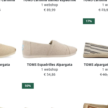
 Carolina
TOMS Carolina dames espadrille
TOMS Carolina 
1 webshop
1 w
Beige multi
B
5
€ 89,99
€ 73,
17%
argata
TOMS Espadrilles Alpargata
TOMS alpargata
1 webshop
1 w
s beige
Heritage
dames blauw
€ 54,86
€ 60,
chambr
50%