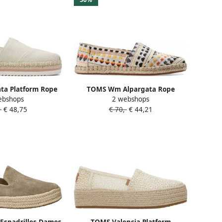
ta Platform Rope
TOMS Wm Alpargata Rope
ebshops
2 webshops
s Dames Beige
Espadrilles Dames Beige
-
€ 48,75
€ 70,-
€ 44,21