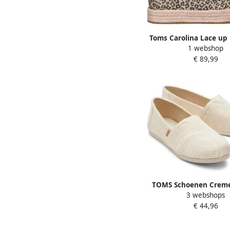
Toms Carolina Lace up
1 webshop
espadrilles met plat
€ 89,99
beige zwart
TOMS Schoenen Creme
3 webshops
Creme Alpargata Cl
€ 44,96