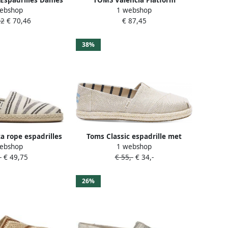
Espadrilles Dames
TOMS Valencia Platform
ebshop
1 webshop
eige
Espadrille Natural kant
52
€ 70,46
€ 87,45
38%
 rope espadrilles
Toms Classic espadrille met
ebshop
1 webshop
 10017729 blue
metallic details
-
€ 49,75
€ 55,-
€ 34,-
ay canvas
26%