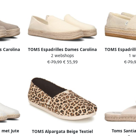
s Carolina
TOMS Espadrilles Dames Carolina
TOMS Espadrill
2 webshops
1 w
: Suède
Maat: 38 Materiaal: Canvas Kleur:
Maat: 37 5 M
€ 79,99
€ 55,99
€ 79,
Beige
Kleu
 met Jute
Toms Santi
TOMS Alpargata Beige Textiel