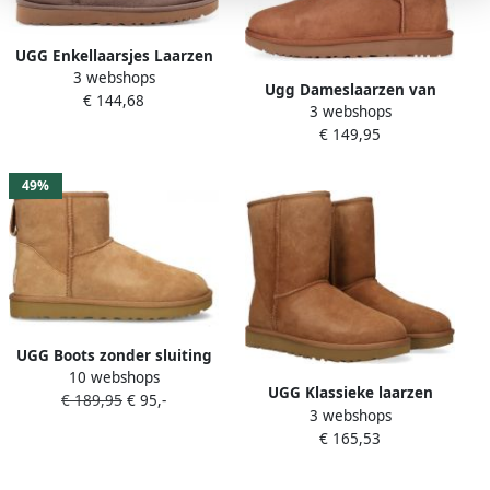
UGG Enkellaarsjes Laarzen
3 webshops
Suède Classic Mini II Beige
Ugg Dameslaarzen van
€ 144,68
combi
3 webshops
omgekeerd schapenleer en
€ 149,95
suède voor herfst winter
Beige Dames
49%
UGG Boots zonder sluiting
10 webshops
Unisex CLASSIC MINI
UGG Klassieke laarzen
€ 189,95
€ 95,-
instaplaars winterlaars
3 webshops
Heren Boots Laarzen
boots met foam voetbed
€ 165,53
Herenschoenen Suède
Classic short Cognac