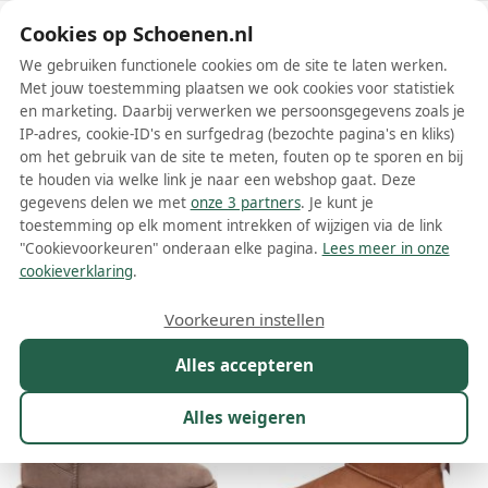
Schoenen.nl
Cookies op Schoenen.nl
We gebruiken functionele cookies om de site te laten werken.
Met jouw toestemming plaatsen we ook cookies voor statistiek
en marketing. Daarbij verwerken we persoonsgegevens zoals je
IP-adres, cookie-ID's en surfgedrag (bezochte pagina's en kliks)
om het gebruik van de site te meten, fouten op te sporen en bij
Wis filters
Alle filters
te houden via welke link je naar een webshop gaat. Deze
gegevens delen we met
onze 3 partners
. Je kunt je
Bruine UGG dames enkellaarsjes
toestemming op elk moment intrekken of wijzigen via de link
"Cookievoorkeuren" onderaan elke pagina.
Lees meer in onze
Meer lezen
cookieverklaring
.
Maat
Merk
1
Model
Kleur
1
Prijs
Voorkeuren instellen
59 resultaten:
Alles accepteren
Alles weigeren