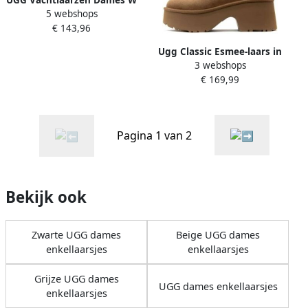
5 webshops
Classic Ultra Mini Maat: 39
€ 143,96
Materiaal: Suède Kleur:
Taupe
Ugg Classic Esmee-laars in
3 webshops
Brown
€ 169,99
Pagina 1 van 2
Bekijk ook
Zwarte UGG dames
Beige UGG dames
enkellaarsjes
enkellaarsjes
Grijze UGG dames
UGG dames enkellaarsjes
enkellaarsjes