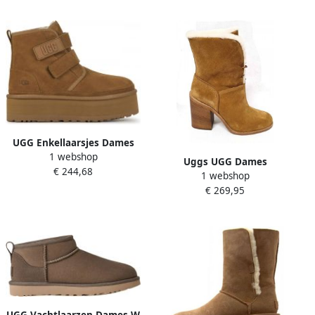
UGG Enkellaarsjes Dames
1 webshop
Laarzen Damesschoenen
Uggs UGG Dames
€ 244,68
Suède 1130554 Cognac
1 webshop
Enkellaars Suede Sheepskin
€ 269,95
Jerene 1098313 Chestnut
UGG Vachtlaarzen Dames W