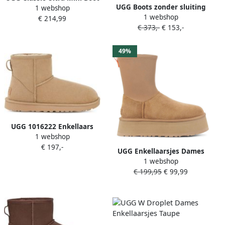
UGG Boots zonder sluiting
1 webshop
Women's Caribou
1 webshop
CLASSIC ULTRA MINI NEW
€ 214,99
€ 373,-
€ 153,-
HEIGHTS plateau laarzen
winterlaarzen boots met
aantrek lus
49%
UGG 1016222 Enkellaars
1 webshop
Classic Mini II Mustard Seed
€ 197,-
UGG Enkellaarsjes Dames
1 webshop
Classic Dipper Maat: 40
€ 199,95
€ 99,99
Materiaal: Suède Kleur:
Camel