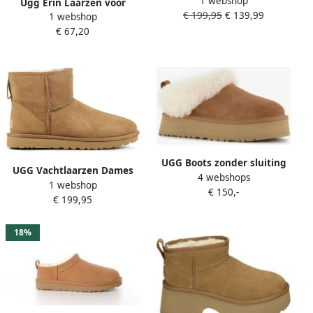
1 webshop
Classic Mini Regenerate
Ugg Erin Laarzen voor
€ 199,95
€ 139,99
Maat: 42 Materiaal: Textiel
1 webshop
Grote Kinderen in Brown
Kleur: Camel
€ 67,20
UGG Boots zonder sluiting
UGG Vachtlaarzen Dames
4 webshops
TAZZELLE Enkellaarsjes
1 webshop
Classic Mini Regenerate
€ 150,-
instaplaarsjes met
€ 199,95
Maat: 36 Materiaal: Suède
aantreklus
Kleur: Camel
18%