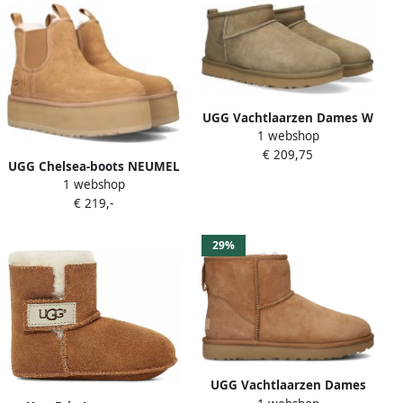
UGG Vachtlaarzen Dames W
1 webshop
Classic Ultra Mini Maat: 43
€ 209,75
Materiaal: Suède Kleur:
UGG Chelsea-boots NEUMEL
Groen
1 webshop
PLATFORM CHELSEA plateau
€ 219,-
laarzen winterlaarzen met
praktische aantrek lussen
29%
UGG Vachtlaarzen Dames