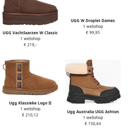
UGG W Droplet Dames
1 webshop
Enkellaarsjes Taupe
€ 99,95
UGG Vachtlaarzen W Classic
1 webshop
Mini Platform Maat: 42
€ 219,-
Materiaal: Suède Kleur:
Bruin
Ugg Klassieke Logo II
1 webshop
Kastanjebruine Suède Laars
Ugg Australia UGG Ashton
€ 210,12
Brown Dames
1 webshop
Addie Boots Voor Vrouwen
€ 150,64
Chestnut 39EU