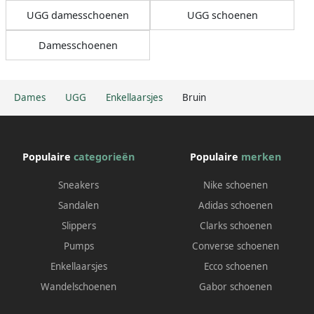
UGG damesschoenen
UGG schoenen
Damesschoenen
Dames
UGG
Enkellaarsjes
Bruin
Populaire
categorieën
Populaire
merken
Sneakers
Nike schoenen
Sandalen
Adidas schoenen
Slippers
Clarks schoenen
Pumps
Converse schoenen
Enkellaarsjes
Ecco schoenen
Wandelschoenen
Gabor schoenen