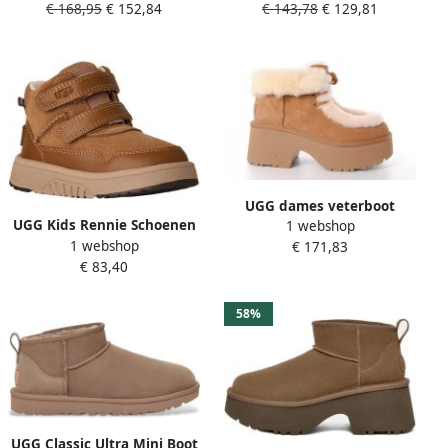
€ 168,95
€ 152,84
€ 143,78
€ 129,81
Enkellaarsjes instaplaarzen
lichtbruin
om in te stappen
UGG dames veterboot
UGG Kids Rennie Schoenen
1 webshop
Esmee Lace Up suède camel
1 webshop
Bruin 1 2
€ 171,83
€ 83,40
58%
UGG Classic Ultra Mini Boot