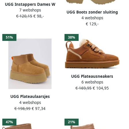
UGG Instappers Dames W
7 webshops
Classic Micro Maat: 42
UGG Boots zonder sluiting
€ 120,15
€ 98,-
Materiaal: Suède Kleur:
4 webshops
CLASSIC ULTRA MINI NEW
Cognac
€ 129,-
HEIGHTS plateau laarzen
winterlaarzen boots met
aantrek lus
51%
38%
UGG Plateausneakers
6 webshops
LOWMEL Midcut sneaker
€ 169,95
€ 104,95
veterschoen met
gewatteerde schachtrand
UGG Plateaulaarsjes
4 webshops
CLASSIC MINI DIPPER instap
€ 198,99
€ 97,34
boots winterlaarzen
snowboots met plateauzool
47%
21%