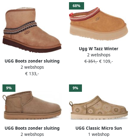
68%
Ugg W Tazz Winter
2 webshops
schoenen chestnut maat:
UGG Boots zonder sluiting
€ 351,-
€ 109,-
40 beschikbare maaten:37
2 webshops
CLASSIC MINI CRESCENT
38 40 41
€ 133,-
winterlaarzen snowboots
met knusse binnenvoering
9%
9%
UGG Boots zonder sluiting
UGG Classic Micro Sun
2 webshops
1 webshop
Classic Ultra Mini
Stitch leren enkellaarsjes