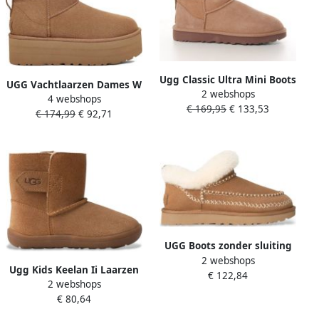
Ugg Classic Ultra Mini Boots
UGG Vachtlaarzen Dames W
2 webshops
s​ Bruin- Bruin
4 webshops
Classic Ultra Mini Platform
€ 169,95
€ 133,53
€ 174,99
€ 92,71
Maat: 37 Materiaal: Suède
Kleur: Cognac
UGG Boots zonder sluiting
2 webshops
CLASSIC ULTRA MINI
Ugg Kids Keelan Ii Laarzen
€ 122,84
ALPINE huispantoffel mule
2 webshops
Voor Peuters Bruin
winterlaarzen met
€ 80,64
gepolsterde voetbed