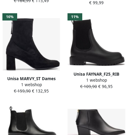
€ 164,99
€ 115,49
€ 99,99
16%
11%
Unisa FAYNAR_F25_RIB
Unisa MARVY_ST Dames
1 webshop
Dames Laarzen BLACK
1 webshop
Laarzen BLACK
€ 109,90
€ 96,95
€ 159,90
€ 132,95