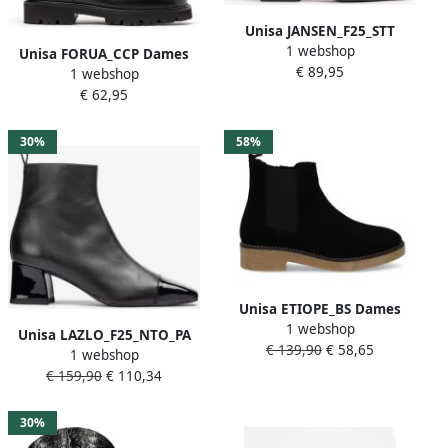
Unisa JANSEN_F25_STT
1 webshop
Dames Laarzen BLACK
Unisa FORUA_CCP Dames
€ 89,95
1 webshop
Laarzen BLACK
€ 62,95
30%
58%
Unisa ETIOPE_BS Dames
1 webshop
Laarzen BLACK
Unisa LAZLO_F25_NTO_PA
€ 139,90
€ 58,65
1 webshop
Dames Laarzen BLACK
€ 159,90
€ 110,34
30%