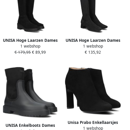
UNISA Hoge Laarzen Dames
UNISA Hoge Laarzen Dames
1 webshop
1 webshop
Jace Maat: 41 Materiaal:
Lapes Maat: 39 Materiaal:
€ 179,95
€ 89,99
€ 135,92
Suède Kleur: Zwart
Suèdelook Kleur: Zwart
Unisa Prabo Enkellaarsjes
UNISA Enkelboots Dames
1 webshop
Enkelboots met rits Dames