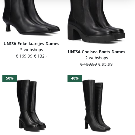
UNISA Enkellaarsjes Dames
5 webshops
Lomas Maat: 39 Materiaal:
UNISA Chelsea Boots Dames
€ 169,99
€ 132,-
Leer Kleur: Zwart
2 webshops
Klino Maat: 37 Materiaal:
€ 159,99
€ 95,99
Leer Kleur: Zwart
50%
40%