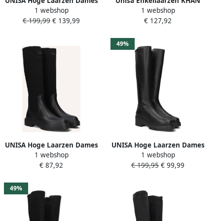
UNISA Hoge Laarzen Dames
Unisa Enkellaarzen KHAN
1 webshop
1 webshop
Jefri Maat: 42 Materiaal:
€ 199,99
€ 139,99
€ 127,92
Suède Kleur: Zwart
49%
UNISA Hoge Laarzen Dames
UNISA Hoge Laarzen Dames
1 webshop
1 webshop
Falerce Maat: 38 Materiaal:
Jace Maat: 41 Materiaal:
€ 87,92
€ 199,95
€ 99,99
Textiel Kleur: Zwart
Leer Kleur: Zwart
49%