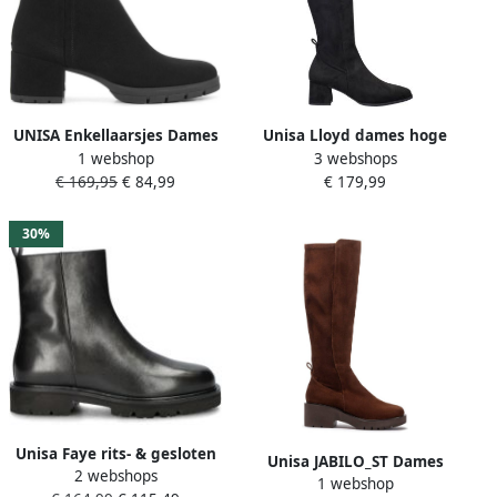
UNISA Enkellaarsjes Dames
Unisa Lloyd dames hoge
1 webshop
3 webshops
Jesus Maat: 39 Materiaal:
laars Zwart
€ 169,95
€ 84,99
€ 179,99
Suède Kleur: Zwart
30%
Unisa Faye rits- & gesloten
Unisa JABILO_ST Dames
2 webshops
boots
1 webshop
Laarzen BLACK