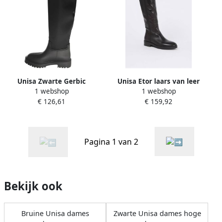
Unisa Zwarte Gerbic
Unisa Etor laars van leer
1 webshop
1 webshop
DamesHoge Laarzen Black
€ 126,61
€ 159,92
Dames
Pagina 1 van 2
Bekijk ook
Bruine Unisa dames
Zwarte Unisa dames hoge