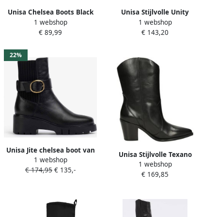
Unisa Chelsea Boots Black
Unisa Stijlvolle Unity
1 webshop
1 webshop
Dames
Schoenen Black Dames
€ 89,99
€ 143,20
22%
Unisa Jite chelsea boot van
Unisa Stijlvolle Texano
1 webshop
leer met gesp detail
1 webshop
Laarzen voor Mannen Black
€ 174,95
€ 135,-
€ 169,85
Dames