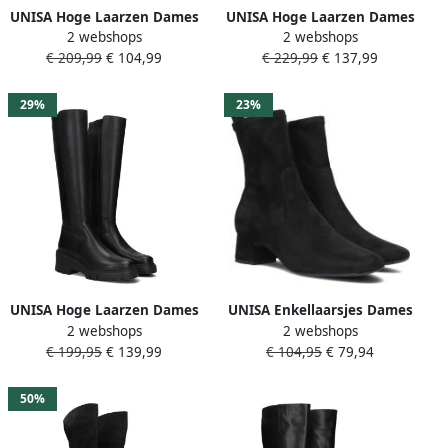
UNISA Hoge Laarzen Dames
UNISA Hoge Laarzen Dames
2 webshops
2 webshops
Kayli Maat: 38 Materiaal:
Wolcot Maat: 40 Materiaal:
€ 209,99
€ 104,99
€ 229,99
€ 137,99
Leer Kleur: Zwart
Leer Kleur: Zwart
29%
23%
UNISA Hoge Laarzen Dames
UNISA Enkellaarsjes Dames
2 webshops
2 webshops
Jace Maat: 39 Materiaal:
Lemico Maat: 37 Materiaal:
€ 199,95
€ 139,99
€ 104,95
€ 79,94
Leer Kleur: Zwart
Suèdelook Kleur: Zwart
50%