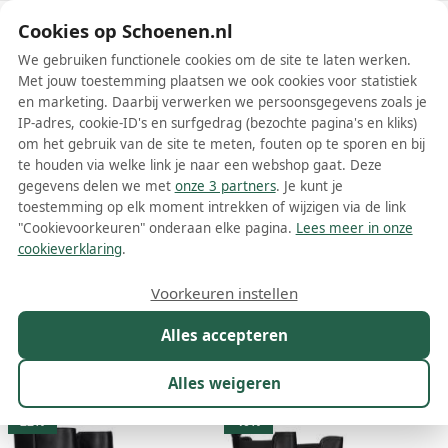
Schoenen.nl
Cookies op Schoenen.nl
We gebruiken functionele cookies om de site te laten werken.
Met jouw toestemming plaatsen we ook cookies voor statistiek
en marketing. Daarbij verwerken we persoonsgegevens zoals je
IP-adres, cookie-ID's en surfgedrag (bezochte pagina's en kliks)
om het gebruik van de site te meten, fouten op te sporen en bij
Wis filters
Alle filters
te houden via welke link je naar een webshop gaat. Deze
gegevens delen we met
onze 3 partners
. Je kunt je
Zwarte Unisa dames laarzen
toestemming op elk moment intrekken of wijzigen via de link
"Cookievoorkeuren" onderaan elke pagina.
Lees meer in onze
Meer lezen
cookieverklaring
.
Cowboylaarzen
Hoge laarzen
Overknee laarzen
Voorkeuren instellen
Alles accepteren
Maat
Merk
1
Model
Kleur
1
Prijs
Alles weigeren
64 resultaten:
22%
40%