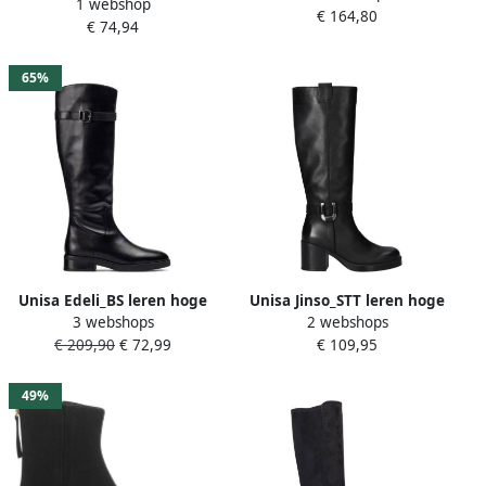
1 webshop
Fluor Maat: 41 Materiaal:
€ 164,80
Zwart
€ 74,94
Kunststof Kleur: Zwart
65%
Unisa Edeli_BS leren hoge
Unisa Jinso_STT leren hoge
3 webshops
2 webshops
laarzen zwart
laarzen zwart
€ 209,90
€ 72,99
€ 109,95
49%