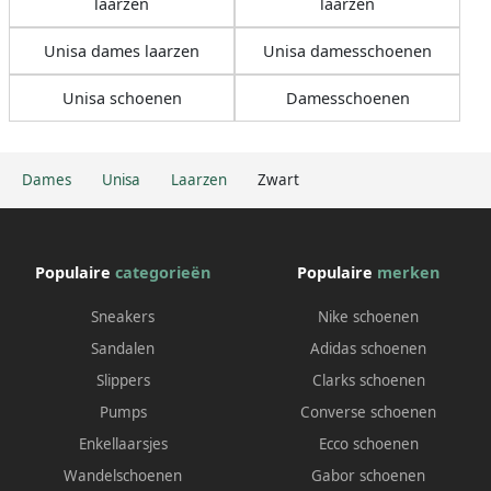
laarzen
laarzen
Unisa dames laarzen
Unisa damesschoenen
Unisa schoenen
Damesschoenen
Dames
Unisa
Laarzen
Zwart
Populaire
categorieën
Populaire
merken
Sneakers
Nike schoenen
Sandalen
Adidas schoenen
Slippers
Clarks schoenen
Pumps
Converse schoenen
Enkellaarsjes
Ecco schoenen
Wandelschoenen
Gabor schoenen