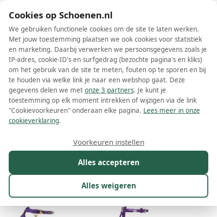
Schoenen.nl
Cookies op Schoenen.nl
We gebruiken functionele cookies om de site te laten werken.
Met jouw toestemming plaatsen we ook cookies voor statistiek
en marketing. Daarbij verwerken we persoonsgegevens zoals je
IP-adres, cookie-ID's en surfgedrag (bezochte pagina's en kliks)
om het gebruik van de site te meten, fouten op te sporen en bij
Wis filters
Alle filters
te houden via welke link je naar een webshop gaat. Deze
gegevens delen we met
onze 3 partners
. Je kunt je
Paarse Versace damesschoenen
toestemming op elk moment intrekken of wijzigen via de link
"Cookievoorkeuren" onderaan elke pagina.
Lees meer in onze
Meer lezen
cookieverklaring
.
Espadrilles
Muiltjes
Plateauzolen
Pumps
Sandalen
Voorkeuren instellen
Alles accepteren
Maat
Merk
1
Kleur
1
Prijs
Materiaal
Alles weigeren
17 resultaten: