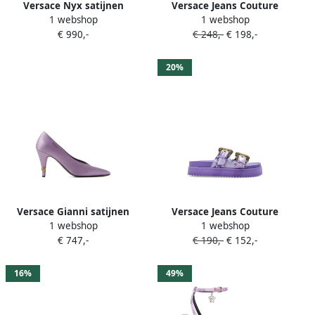
Versace Nyx satijnen
Versace Jeans Couture
1 webshop
1 webshop
muiltjes 80 mm Paars
Sandalen met Barocco-print
€ 990,-
€ 248,-
€ 198,-
Paars
20%
Versace Gianni satijnen
Versace Jeans Couture
1 webshop
1 webshop
pumps 90 mm Paars
Sandalen met plateauzool
€ 747,-
€ 190,-
€ 152,-
en gespbandje Paars
16%
49%