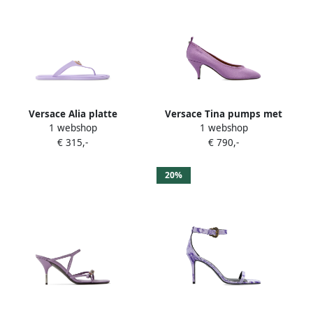
Versace Alia platte
Versace Tina pumps met
1 webshop
1 webshop
rubberen sandalen Paars
hak Paars
€ 315,-
€ 790,-
20%