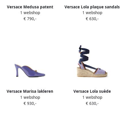
Versace Medusa patent
Versace Lola plaque sandals
1 webshop
1 webshop
leather mules Paars
Paars
€ 790,-
€ 630,-
Versace Marisa lakleren
Versace Lola suède
1 webshop
1 webshop
muiltjes 90 mm Paars
sleehakken 65 mm Paars
€ 930,-
€ 630,-