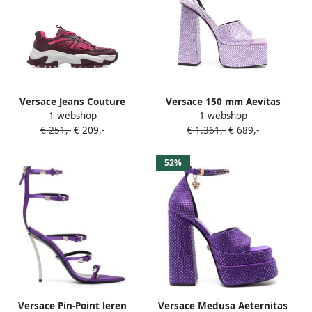
Versace Jeans Couture
Versace 150 mm Aevitas
1 webshop
1 webshop
Sneakers met bloemenprint
sandalen met plateauzool
€ 251,-
€ 209,-
€ 1.361,-
€ 689,-
Paars
Paars
52%
Versace Pin-Point leren
Versace Medusa Aeternitas