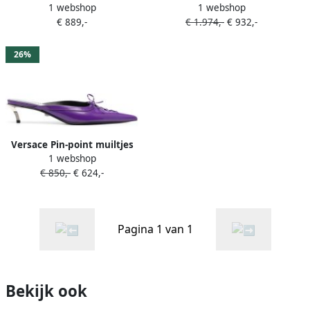
1 webshop
1 webshop
sandalen Paars
sandalen met plateauzool
€ 889,-
€ 1.974,-
€ 932,-
Paars
26%
Versace Pin-point muiltjes
1 webshop
Paars
€ 850,-
€ 624,-
Pagina 1 van 1
Bekijk ook