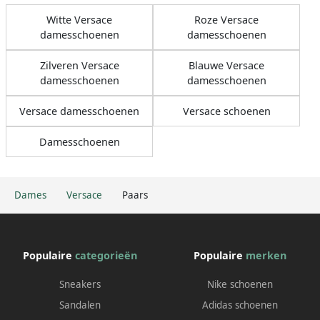
Witte Versace
Roze Versace
damesschoenen
damesschoenen
Zilveren Versace
Blauwe Versace
damesschoenen
damesschoenen
Versace damesschoenen
Versace schoenen
Damesschoenen
Dames
Versace
Paars
Populaire
categorieën
Populaire
merken
Sneakers
Nike schoenen
Sandalen
Adidas schoenen