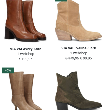
VIA VAI Eveline Clark
VIA VAI Avery Kate
1 webshop
Enkellaarsjes dames Licht
1 webshop
Enkellaarsjes dames Donker
€ 179,95
€ 99,95
cognac
€ 199,95
cognac
40%