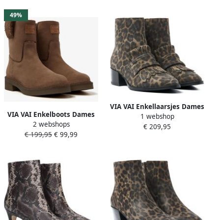
49%
VIA VAI Enkellaarsjes Dames
VIA VAI Enkelboots Dames
1 webshop
Rose Hannah Maat: 36
2 webshops
Bellamy Yasmin Maat: 41
€ 209,95
Materiaal: Suède Kleur:
€ 199,95
€ 99,99
Materiaal: Suède Kleur:
Bruin
Bruin