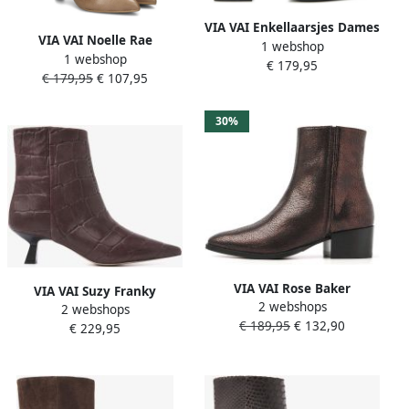
VIA VAI Enkellaarsjes Dames
VIA VAI Noelle Rae
1 webshop
Shelly Coop Maat: 38
1 webshop
Enkellaarsjes dames Warm
€ 179,95
Materiaal: Suède Kleur:
€ 179,95
€ 107,95
beige
Taupe
30%
VIA VAI Rose Baker
VIA VAI Suzy Franky
2 webshops
Enkellaarsjes dames
2 webshops
Enkellaarsjes Dames Leer
€ 189,95
€ 132,90
€ 229,95
Bruin