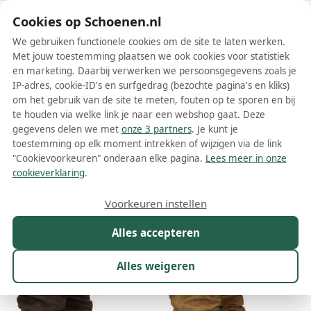
Schoenen.nl
Cookies op Schoenen.nl
We gebruiken functionele cookies om de site te laten werken.
Met jouw toestemming plaatsen we ook cookies voor statistiek
en marketing. Daarbij verwerken we persoonsgegevens zoals je
IP-adres, cookie-ID's en surfgedrag (bezochte pagina's en kliks)
om het gebruik van de site te meten, fouten op te sporen en bij
Wis filters
Alle filters
te houden via welke link je naar een webshop gaat. Deze
gegevens delen we met
onze 3 partners
. Je kunt je
Bruine Via Vai dames enkellaarsjes
toestemming op elk moment intrekken of wijzigen via de link
"Cookievoorkeuren" onderaan elke pagina.
Lees meer in onze
Meer lezen
cookieverklaring
.
Maat
Merk
1
Model
Kleur
1
Prijs
Voorkeuren instellen
27 resultaten:
Alles accepteren
Alles weigeren