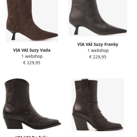
VIA VAI Suzy Franky
VIA VAI Suzy Vada
1 webshop
Enkellaarsjes Dames Leer
1 webshop
Enkellaarsjes Dames Suède
€ 229,95
Bruin
€ 229,95
Bruin