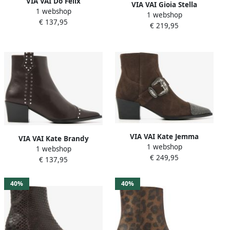
VIA VAI Do Felix
VIA VAI Gioia Stella
1 webshop
Enkellaarsjes Dames Leer
1 webshop
Enkellaarsjes Dames Leer
€ 137,95
Bruin
€ 219,95
Bruin
VIA VAI Kate Jemma
VIA VAI Kate Brandy
1 webshop
Enkellaarsjes Dames Suède
1 webshop
Enkellaarsjes Dames Leer
€ 249,95
Bruin
€ 137,95
Bruin
40%
40%