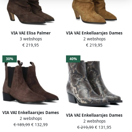
VIA VAI Elisa Palmer
VIA VAI Enkellaarsjes Dames
3 webshops
2 webshops
Enkellaarsjes Dames Suède
Elisa Palmer Maat: 40
€ 219,95
€ 219,95
Bruin
Materiaal: Suède Kleur:
Camel
30%
40%
VIA VAI Enkellaarsjes Dames
VIA VAI Enkellaarsjes Dames
2 webshops
Rose Andrew Maat: 40
2 webshops
Do Cassidy Maat: 38
€ 189,99
€ 132,99
Materiaal: Suède Kleur:
€ 219,99
€ 131,95
Materiaal: Leer Kleur: Bruin
Bruin