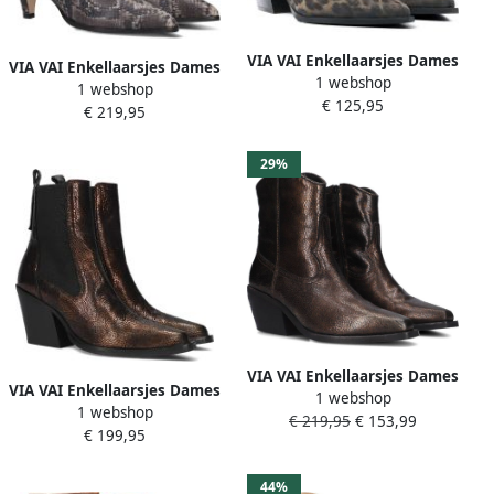
VIA VAI Enkellaarsjes Dames
VIA VAI Enkellaarsjes Dames
1 webshop
Kate Malina Maat: 37
1 webshop
Lina Jackson Maat: 41
€ 125,95
Materiaal: Suède Kleur:
€ 219,95
Materiaal: Leer Kleur: Bruin
Bruin
29%
VIA VAI Enkellaarsjes Dames
VIA VAI Enkellaarsjes Dames
1 webshop
59116 Eveline Met Maat: 38
1 webshop
Gioia Flynn Maat: 37
€ 219,95
€ 153,99
Materiaal: Leer Kleur: Brons
€ 199,95
Materiaal: Leer Kleur: Brons
44%