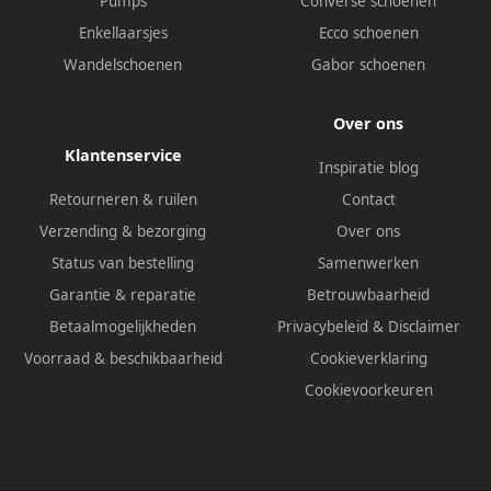
Pumps
Converse schoenen
Enkellaarsjes
Ecco schoenen
Wandelschoenen
Gabor schoenen
Over ons
Klantenservice
Inspiratie blog
Retourneren & ruilen
Contact
Verzending & bezorging
Over ons
Status van bestelling
Samenwerken
Garantie & reparatie
Betrouwbaarheid
Betaalmogelijkheden
Privacybeleid
&
Disclaimer
Voorraad & beschikbaarheid
Cookieverklaring
Cookievoorkeuren