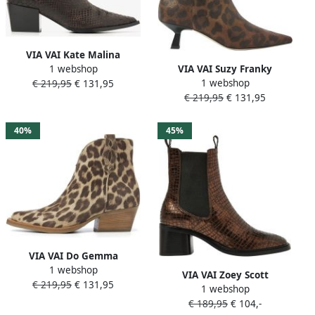
VIA VAI Kate Malina
1 webshop
VIA VAI Suzy Franky
Enkellaarsjes Dames Leer
1 webshop
€ 219,95
€ 131,95
Enkellaarsjes Dames Suède
Bruin
€ 219,95
€ 131,95
Bruin
40%
45%
VIA VAI Do Gemma
1 webshop
Enkellaarsjes dames Leer
VIA VAI Zoey Scott
€ 219,95
€ 131,95
Luipaardprint
1 webshop
Enkellaarsjes dames Brons
€ 189,95
€ 104,-