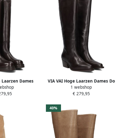
e Laarzen Dames
VIA VAI Hoge Laarzen Dames Do
ebshop
1 webshop
at: 41 Materiaal:
Ashley Maat: 40 Materiaal: Leer
279,95
€ 279,95
leur: Bruin
Kleur: Bruin
40%