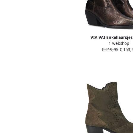
VIA VAI Enkellaarsje
1 webshop
59116 Eveline Met M
€ 219,95
€ 153,
Materiaal: Leer Kleur