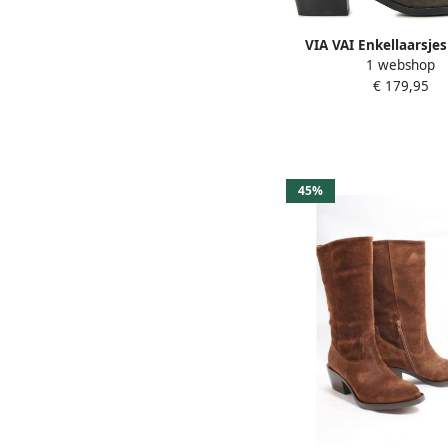
VIA VAI Enkellaarsje
1 webshop
Shelly Coop Maat: 38 M
€ 179,95
Suède Kleur: Ta
45%