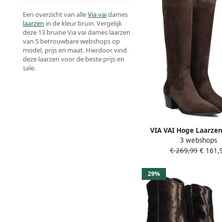
Een overzicht van alle
Via vai
dames
laarzen
in de kleur bruin. Vergelijk
deze 13 bruine Via vai dames laarzen
van 5 betrouwbare webshops op
model, prijs en maat. Hierdoor vind
deze laarzen voor de beste prijs en
sale.
VIA VAI Hoge Laarze
3 webshops
Kate Elena Maat: 38 M
€ 269,99
€ 161,
Suède Kleur: Br
29%