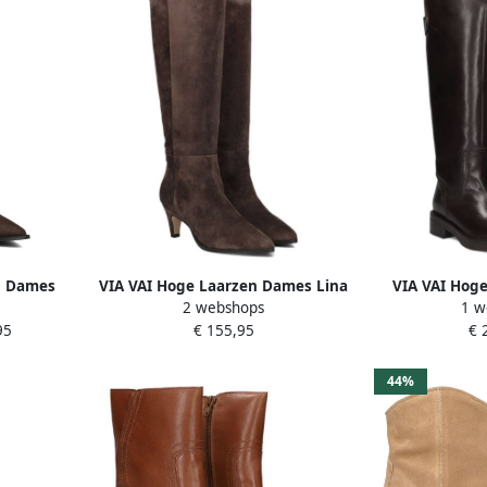
n Dames
VIA VAI Hoge Laarzen Dames Lina
VIA VAI Hog
2 webshops
1 w
ateriaal:
Perri Maat: 37 Materiaal: Suède
Lucia Rumi Ma
95
€ 155,95
€ 
uin
Kleur: Bruin
Leer K
44%