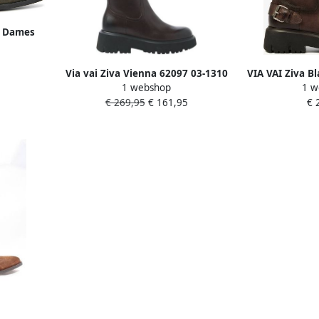
s Dames
ateriaal:
upe
Via vai Ziva Vienna 62097 03-1310
VIA VAI Ziva B
1 webshop
1 w
Brown
dame
€ 269,95
€ 161,95
€ 