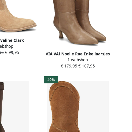
Eveline Clark
ebshop
dames Licht cognac
95
€ 99,95
VIA VAI Noelle Rae Enkellaarsjes
1 webshop
dames Warm beige
€ 179,95
€ 107,95
40%