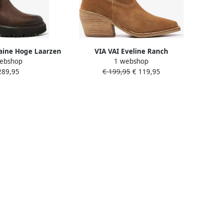
laine Hoge Laarzen
VIA VAI Eveline Ranch
ebshop
1 webshop
s Bruin
Enkellaarsjes dames Cognac
289,95
€ 199,95
€ 119,95