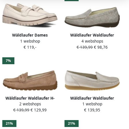
Wäldlaufer Dames
Wäldlaufer Waldlaufer
1 webshop
4 webshops
Instappers & Ballerina's
Harriet Mocassin beige
€ 119,-
€ 139,99
€ 98,76
Waldlaufer 723502-139-110
Serena Beige ½
7%
Wäldlaufer Waldlaufer H-
Wäldlaufer Waldlaufer
2 webshops
1 webshop
Lucy Mocassin beige
goudkleurige leren dames
€ 139,99
€ 129,99
€ 139,95
instappers
21%
21%