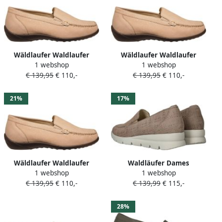
Wäldlaufer Waldlaufer
Wäldlaufer Waldlaufer
1 webshop
1 webshop
beige leren dames
640004-189-060 dames
€ 139,95
€ 110,-
€ 139,95
€ 110,-
instappers
instappers sportief (6)
beige
21%
17%
Wäldlaufer Waldlaufer
Waldläufer Dames
1 webshop
1 webshop
640004-189-060 dames
Instappers & Ballerina's
€ 139,95
€ 110,-
€ 139,99
€ 115,-
instappers sportief (5)
Waldlaufer H-bruni 902501-
beige
177-060 Beige
28%