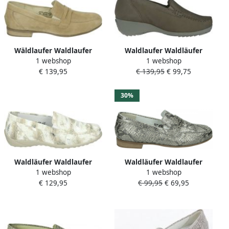
Wäldlaufer Waldlaufer
Waldlaufer Waldläufer
1 webshop
1 webshop
782505~H~Ulla~~~~~~~~~~~~~~~~~
348528 Instappers
€ 139,95
€ 139,95
€ 99,75
Instappers Wit beige
30%
Waldläufer Waldlaufer
Waldläufer Waldlaufer
1 webshop
1 webshop
640004~K~~~~~~~~~~~~~~~~~~~~~~
782501 H Volwassenen
€ 129,95
€ 99,95
€ 69,95
Instappers Wit beige
Instappers Kleur: Taupe