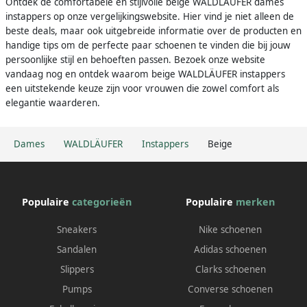
Ontdek de comfortabele en stijlvolle beige WALDLÄUFER dames
instappers op onze vergelijkingswebsite. Hier vind je niet alleen de
beste deals, maar ook uitgebreide informatie over de producten en
handige tips om de perfecte paar schoenen te vinden die bij jouw
persoonlijke stijl en behoeften passen. Bezoek onze website
vandaag nog en ontdek waarom beige WALDLÄUFER instappers
een uitstekende keuze zijn voor vrouwen die zowel comfort als
elegantie waarderen.
Dames
WALDLÄUFER
Instappers
Beige
Populaire
categorieën
Populaire
merken
Sneakers
Nike schoenen
Sandalen
Adidas schoenen
Slippers
Clarks schoenen
Pumps
Converse schoenen