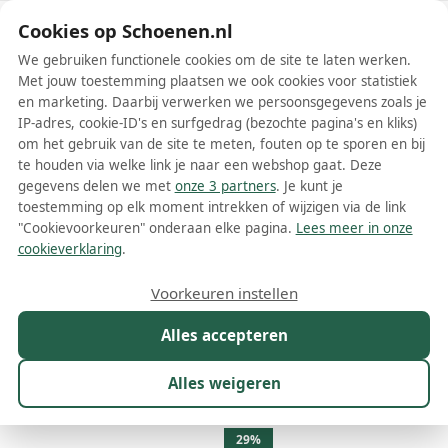
Schoenen.nl
Cookies op Schoenen.nl
We gebruiken functionele cookies om de site te laten werken.
Met jouw toestemming plaatsen we ook cookies voor statistiek
en marketing. Daarbij verwerken we persoonsgegevens zoals je
IP-adres, cookie-ID's en surfgedrag (bezochte pagina's en kliks)
om het gebruik van de site te meten, fouten op te sporen en bij
Wis filters
Alle filters
te houden via welke link je naar een webshop gaat. Deze
gegevens delen we met
onze 3 partners
. Je kunt je
Beige WALDLÄUFER dames
toestemming op elk moment intrekken of wijzigen via de link
instappers
"Cookievoorkeuren" onderaan elke pagina.
Lees meer in onze
cookieverklaring
.
Beige WALDLÄUFER dames instappers zijn comfortabele en stijlvolle
schoenen die perfect zijn voor dagelijks gebruik. Deze instappers
Voorkeuren instellen
zijn gemaakt van hoogwaardige materialen en bieden een
Meer lezen
uitstekende mix van elegantie en functionaliteit. Het tijdloze
Alles accepteren
ontwerp van WALDLÄUFER zorgt ervoor dat deze instappers
Maat
Merk
1
Kleur
1
Prijs
Materiaal
moeiteloos passen bij elke outfit, terwijl de beige kleur
Alles weigeren
veelzijdigheid en verfijning toevoegt aan je garderobe.
15 resultaten:
29%