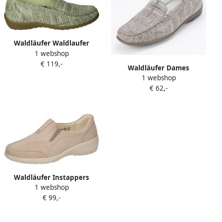
Waldläufer Waldlaufer
1 webshop
640004 K Volwassenen
€ 119,-
Instappers Kleur: Bruin
Waldläufer Dames
1 webshop
Instapper 431000-161-060
€ 62,-
Beige Print Wijdte H
Waldläufer Instappers
1 webshop
€ 99,-