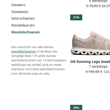
4 webshops
ORG sportschoenen m
Sneakers
€ 79,99
€ 64,9
uitsnijding 74447-
Snowboots
21%
Veterschoenen
Wandellaarzen
Wandelschoenen
Een overzicht van alle dames
wandelschoenen
in de kleur wit.
Vergelijk deze 175 witte dames
wandelschoenen van 15 betrouwbare
ON Running Lage Sneak
webshops op model, prijs en maat.
7 webshops
6 Unisex 3WF1006
Hierdoor vind deze wandelschoenen
€ 159,95
€ 125,
voor de beste prijs en sale.
26%