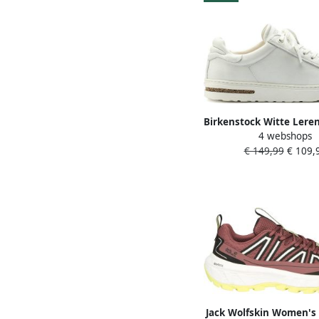
Birkenstock Witte Lere
4 webshops
met Verwijderbaar Ku
€ 149,99
€ 109,
Voetbed Whit
Jack Wolfskin Women's 