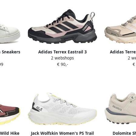
n Sneakers
Adidas Terrex Eastrail 3
Adidas Terre
2 webshops
2 w
rk-Latex
Climaproof Hikingschoenen
Gore-Tex Hiki
99
€ 90,-
€
e
Dames Wit
Wild Hike
Jack Wolfskin Women's PS Trail
Dolomite S