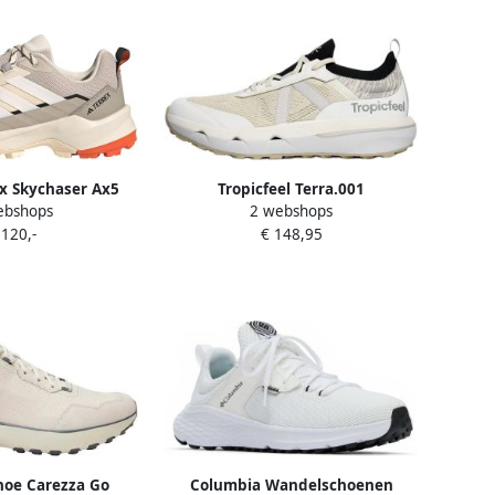
x Skychaser Ax5
Tropicfeel Terra.001
ebshops
2 webshops
ngschoenen Dames
Multisportschoenen wit
 120,-
€ 148,95
Wit
hoe Carezza Go
Columbia Wandelschoenen