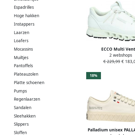
Espadrilles
Hoge hakken
Instappers
Laarzen
Loafers
ECCO Multi Ven
Mocassins
2 webshops
veterschoenen wit Text
Muiltjes
€ 229,99
€ 183,
Pantoffels
Plateauzolen
18%
Platte schoenen
Pumps
Regenlaarzen
Sandalen
Sleehakken
Slippers
Palladium unisex PALL
Sloffen