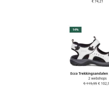
€ 74,21
14%
Ecco Trekkingsandale
2 webshops
outdoorschuh zomer
€ 119,95
€ 102,
vrijetijdssandaal met k