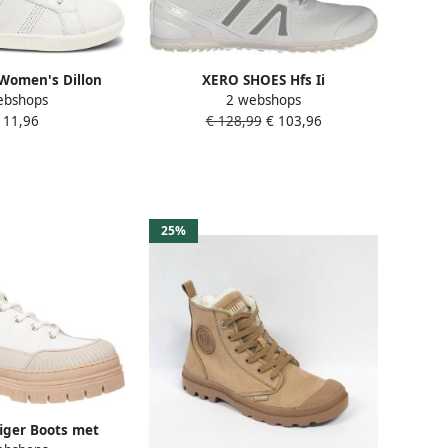
Women's Dillon
XERO SHOES Hfs Ii
ebshops
2 webshops
footschoenen wit
Hardloopschoenen Wit 1 2 Vrouw
111,96
€ 128,99
€ 103,96
25%
iger Boots met