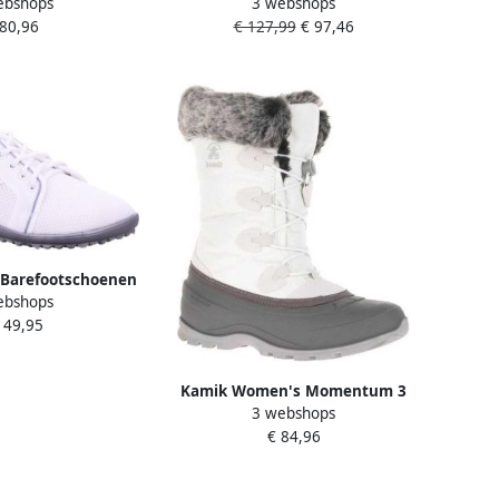
ebshops
3 webshops
schoenen wit
Barefootschoenen wit
 80,96
€ 127,99
€ 97,46
 Barefootschoenen
ebshops
wit
149,95
Kamik Women's Momentum 3
3 webshops
Winterschoenen wit grijs
€ 84,96