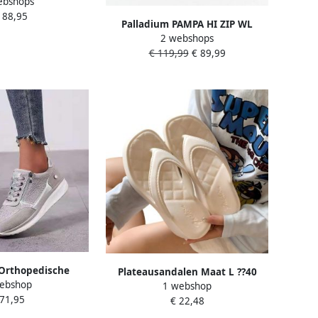
ebshops
model 'MONOGRAM'
188,95
Palladium PAMPA HI ZIP WL
2 webshops
Volwassenen VeterlaarzenHoge
€ 119,99
€ 89,99
sneakersDames
veterschoenenHalf-hoge
schoenen Taupe
Orthopedische
Plateausandalen Maat L ??40
ebshop
itssluiting Casual
1 webshop
Lengte Hakhoogte Stijlvolle
 71,95
ogondersteuning
€ 22,48
strandsandalen Trendy
fortabel Ronde
plateausandalen Casual