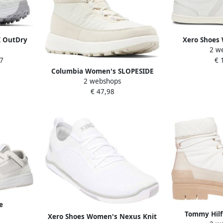
I OutDry
Xero Shoes 
2 w
r dames
Leather Bare
7
€ 
ite
Columbia Women's SLOPESIDE
2 webshops
PEAK LUXE Boots Winter Shoes
€ 47,98
2104991
e
Tommy Hilf
ijs wit
Xero Shoes Women's Nexus Knit