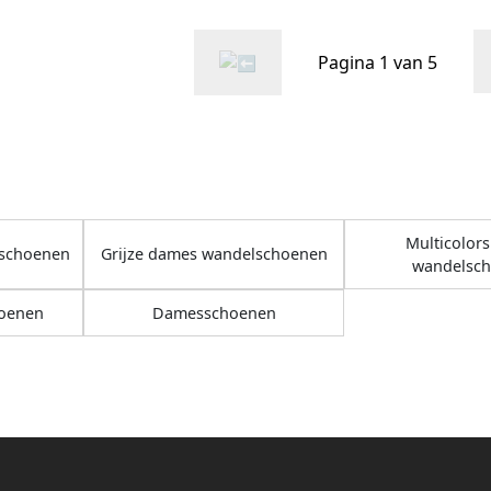
Neus Wan
Pagina 1 van 5
Multicolor
lschoenen
Grijze dames wandelschoenen
wandelsc
oenen
Damesschoenen