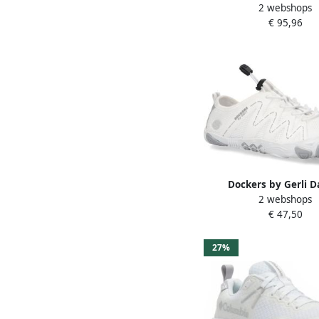
2 webshops
Low Multisportschoen
€ 95,96
wit
Dockers by Gerli 
2 webshops
Barfußschoenen 56
€ 47,50
700502 Wit Gri
27%