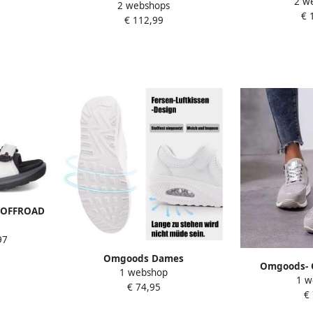
2 w
labeldetails 
2 webshops
Barefootschoenen grijs wit
€ 
€ 112,99
n OFFROAD
schoen
97
littenband
Omgoods Dames
Omgoods- 
1 webshop
Wandelschoenen Lichte
1 w
Sneakers met R
€ 74,95
Geheugenfoam Trainers met
€
Sneakers Bo
Ademend Comfort
Ademend Com