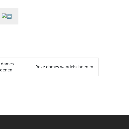
delschoenen
zomersandalen Platte
strandsandalen Stijlvolle
outdoorsandalen Casual
outdoorschoenen
s dames
Roze dames wandelschoenen
hoenen