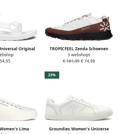
Universal Original
TROPICFEEL Zenda Schoenen
ebshop
3 webshops
door sandalen wit
Bruin Wit
 54,95
€ 161,99
€ 74,98
23%
 Women's Lima
Groundies Women's Universe