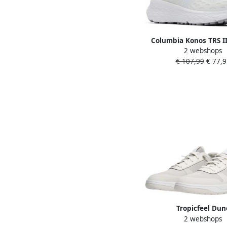
Columbia Konos TRS I
2 webshops
wandelschoenen voo
€ 107,99
€ 77,9
2101081 101 Wh
Tropicfeel Dun
2 webshops
Vrijetijdsschoenen gr