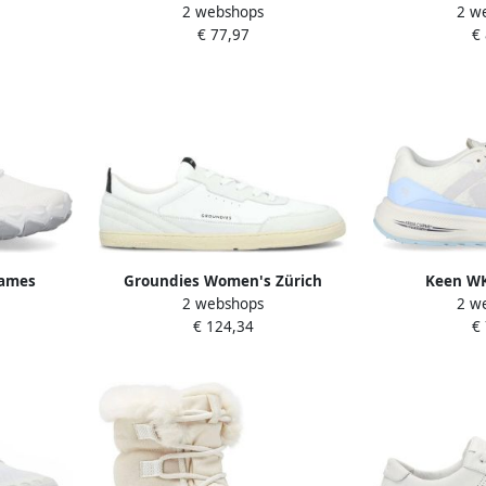
2 webshops
2 w
en bruin
Knit Low Multisportschoenen wit
Vrijetijdss
€ 77,97
€
Dames
Groundies Women's Zürich
Keen W
2 webshops
2 w
MH202-
Barefootschoenen wit
Wandelschoe
€ 124,34
€
js
S