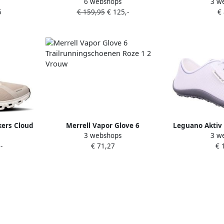
6 webshops
3 w
et lage
Shoe CloudTec Cushioning Wo
Barefoot
5
€ 159,95
€ 125,-
€
116-M
White Sneakers
ers Cloud
Merrell Vapor Glove 6
Leguano Aktiv
3 webshops
3 w
0755
Trailrunningschoenen Roze 1 2
-
€ 71,27
€ 
Vrouw