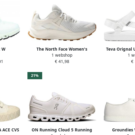
t W
The North Face Women's
Teva Orignal 
1 webshop
1 w
iel Dames
Hypnum Multisportschoenen 2 3
Universal out
01
€ 41,98
€
beige grijs
21%
A ACE CVS
ON Running Cloud 5 Running
Groundies