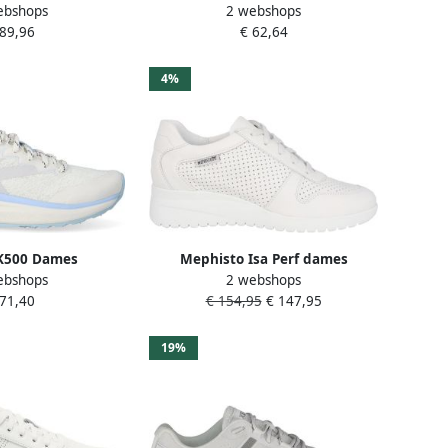
ebshops
2 webshops
choenen 2 3 wit
Chaussures de randonnée
 89,96
€ 62,64
Bethany CRZ
4%
K500 Dames
Mephisto Isa Perf dames
ebshops
2 webshops
nen Star White
veterschoen Wit
 71,40
€ 154,95
€ 147,95
kyway
19%