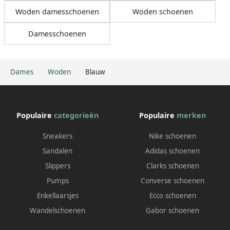
Woden damesschoenen
Woden schoenen
Damesschoenen
Dames
Woden
Blauw
Populaire
categorieën
Populaire
merken
Sneakers
Nike schoenen
Sandalen
Adidas schoenen
Slippers
Clarks schoenen
Pumps
Converse schoenen
Enkellaarsjes
Ecco schoenen
Wandelschoenen
Gabor schoenen