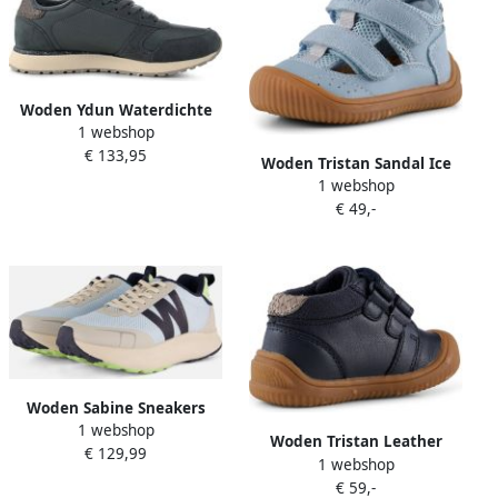
Woden Ydun Waterdichte
1 webshop
Sneakers Gray Dames
€ 133,95
Woden Tristan Sandal Ice
1 webshop
Blue Blauw Dames
€ 49,-
Woden Sabine Sneakers
1 webshop
blauw Mesh Suède
Woden Tristan Leather
€ 129,99
1 webshop
Sneakers Navy Blauw Heren
€ 59,-