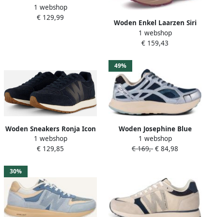
1 webshop
blauw Mesh Suède
€ 129,99
Woden Enkel Laarzen Siri
1 webshop
Waterproof
€ 159,43
49%
Woden Sneakers Ronja Icon
Woden Josephine Blue
1 webshop
1 webshop
Dames
€ 129,85
€ 169,-
€ 84,98
30%