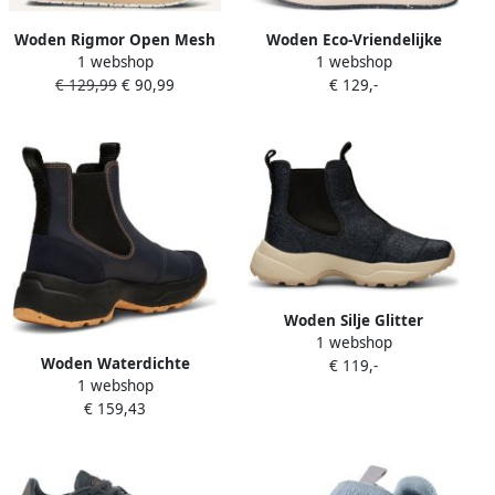
Woden Rigmor Open Mesh
Woden Eco-Vriendelijke
1 webshop
1 webshop
Sneakers Dames Blauw
Sportsneaker Ronja Runner
€ 129,99
€ 90,99
€ 129,-
Beige Dames
Woden Silje Glitter
1 webshop
Instappers Blue Dames
Woden Waterdichte
€ 119,-
1 webshop
Instaplaars Donkerblauw
€ 159,43
Oranje Blue Dames