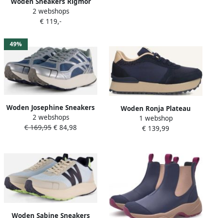
Woden Sneakers Rigmor
2 webshops
Reflective
€ 119,-
49%
Woden Josephine Sneakers
Woden Ronja Plateau
2 webshops
blauw Leer
1 webshop
Sneakers Dames Blauw
€ 169,95
€ 84,98
€ 139,99
Woden Sabine Sneakers