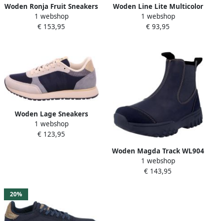
Woden Ronja Fruit Sneakers
Woden Line Lite Multicolor
1 webshop
1 webshop
blauw Suede Dames
Dames
€ 153,95
€ 93,95
Woden Lage Sneakers
1 webshop
€ 123,95
Woden Magda Track WL904
1 webshop
Regenlaarzen
€ 143,95
20%