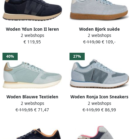
Woden Ydun Icon II leren
Woden Bjork suède
2 webshops
2 webshops
sneakers donkerblauw
sneakers lichtblauw
€ 119,95
€ 119,90
€ 109,-
40%
27%
Woden Blauwe Textielen
Woden Ronja Icon Sneakers
2 webshops
2 webshops
Sneakers voor Vrouwen
blauw Leer Dames
€ 119,95
€ 71,47
€ 119,99
€ 86,99
Blue Dames