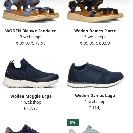
WODEN Blauwe Sandalen
Woden Dames Platte
3 webshops
2 webshops
Line
sandalen Line Blauw Textiel
€ 99,99
€ 79,99
€ 99,99
€ 89,99
Plateauzool
Woden Dames Lage
Woden Maggie Lage
1 webshop
sneakers Ydun Fifty Blauw
1 webshop
sneakers Dames Blauw
€ 114,-
€ 62,97
9%