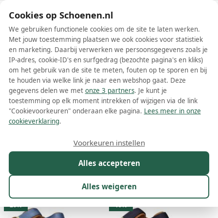
Schoenen.nl
Cookies op Schoenen.nl
We gebruiken functionele cookies om de site te laten werken.
Met jouw toestemming plaatsen we ook cookies voor statistiek
en marketing. Daarbij verwerken we persoonsgegevens zoals je
IP-adres, cookie-ID's en surfgedrag (bezochte pagina's en kliks)
om het gebruik van de site te meten, fouten op te sporen en bij
Wis filters
Alle filters
te houden via welke link je naar een webshop gaat. Deze
gegevens delen we met
onze 3 partners
. Je kunt je
Blauwe Woden damesschoenen
toestemming op elk moment intrekken of wijzigen via de link
"Cookievoorkeuren" onderaan elke pagina.
Lees meer in onze
Meer lezen
cookieverklaring
.
Boots
Laarzen
Regenlaarzen
Sandalen
Sneakers
Voorkeuren instellen
Alles accepteren
Maat
Merk
1
Model
Kleur
1
Prijs
Alles weigeren
33 resultaten:
20%
10%