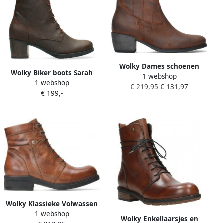
Wolky Dames schoenen
Wolky Biker boots Sarah
1 webshop
0287845 Lubbock cognac
1 webshop
donkerbruin nubuck
€ 219,95
€ 131,97
€ 199,-
Wolky Klassieke Volwassen
1 webshop
Schoenen voor Dagelijks
Wolky Enkellaarsjes en