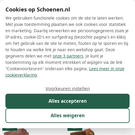
Schoenen.nl
Cookies op Schoenen.nl
We gebruiken functionele cookies om de site te laten werken.
Met jouw toestemming plaatsen we ook cookies voor statistiek
en marketing. Daarbij verwerken we persoonsgegevens zoals je
IP-adres, cookie-ID's en surfgedrag (bezochte pagina's en kliks)
om het gebruik van de site te meten, fouten op te sporen en bij
Wis filters
Alle filters
te houden via welke link je naar een webshop gaat. Deze
gegevens delen we met
onze 3 partners
. Je kunt je
Bruine Wolky dames boots
toestemming op elk moment intrekken of wijzigen via de link
"Cookievoorkeuren" onderaan elke pagina.
Lees meer in onze
Meer lezen
cookieverklaring
.
Enkelboots
Veterboots
Voorkeuren instellen
Alles accepteren
Maat
Merk
1
Kleur
1
Prijs
Materiaal
Alles weigeren
19 resultaten:
22%
12%