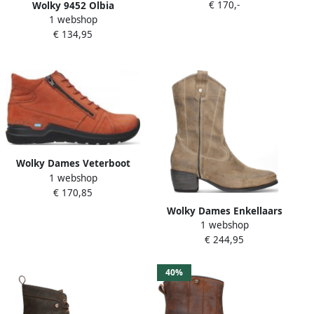
€ 170,-
Wolky 9452 Olbia
1 webshop
veterboots met gespen
€ 134,95
bruin
Wolky Dames Veterboot
1 webshop
Why Antique Nubuck
€ 170,85
0660611-434 Terra
Wolky Dames Enkellaars
1 webshop
0287645 150 Caprock
€ 244,95
Bruched Taupe
40%