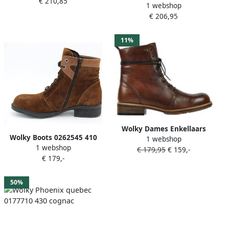
€ 210,85
Gebruik
1 webshop
boots Murray XW cognac
€ 206,95
leer
11%
Wolky Dames Enkellaars
Wolky Boots 0262545 410
1 webshop
0443220 430 Murray Cognac
1 webshop
Center Liverpool Suede
€ 179,95
€ 159,-
€ 179,-
Bruin Dames
50%