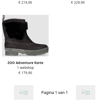
€ 219,90
€ 229,90
laarzen Alette Zwart
Zwart Alieke
ZOO Adventure Korte
1 webshop
Outdoor laarzen waterdicht
€ 179,90
Zwart leer
Pagina 1 van 1