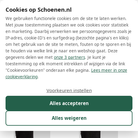
Schoenen.nl
Cookies op Schoenen.nl
We gebruiken functionele cookies om de site te laten werken.
Met jouw toestemming plaatsen we ook cookies voor statistiek
en marketing. Daarbij verwerken we persoonsgegevens zoals je
IP-adres, cookie-ID's en surfgedrag (bezochte pagina's en kliks)
om het gebruik van de site te meten, fouten op te sporen en bij
Wis filters
Alle filters
te houden via welke link je naar een webshop gaat. Deze
gegevens delen we met
onze 3 partners
. Je kunt je
Zwarte ZOO Adventure dames
toestemming op elk moment intrekken of wijzigen via de link
laarzen
"Cookievoorkeuren" onderaan elke pagina.
Lees meer in onze
cookieverklaring
.
Meer lezen
Voorkeuren instellen
Maat
Merk
1
Kleur
1
Prijs
Winkel
Alles accepteren
11 resultaten:
Alles weigeren