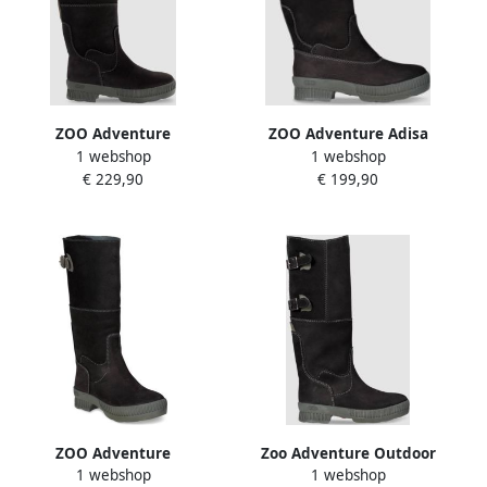
ZOO Adventure
ZOO Adventure Adisa
1 webshop
1 webshop
outdoorlaarzen dames
outdoor wandellaars Black
€ 229,90
€ 199,90
Adora Zwart
100% waterdicht & leer
ZOO Adventure
Zoo Adventure Outdoor
1 webshop
1 webshop
Waterdichte leren dames
laarzen brede schacht