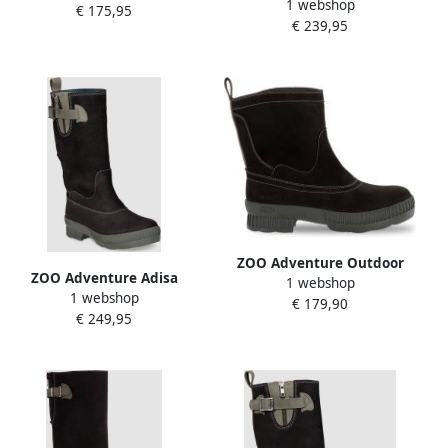
1 webshop
Dames Outdoor laarzen
€ 175,95
Zwart
€ 239,95
Zwart
ZOO Adventure Outdoor
ZOO Adventure Adisa
1 webshop
laarzen ZOO Dames?Zwart ?
1 webshop
Dames Outdoor laarzen
€ 179,90
100% Waterdicht&Leer?
€ 249,95
Zwart
Brechje 35