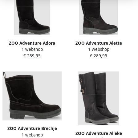
ZOO Adventure Adora
ZOO Adventure Alette
1 webshop
1 webshop
Dames Outdoor laarzen
Outdoor laarzen Dames
€ 289,95
€ 289,95
Zwart
Zwart
ZOO Adventure Brechje
ZOO Adventure Alieke
1 webshop
Dames Outdoor laarzen