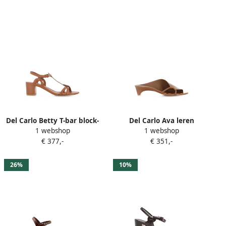
Del Carlo Betty T-bar block-
Del Carlo Ava leren
1 webshop
1 webshop
heel sandals Bruin
sandalen met
€ 377,-
€ 351,-
asymmetrisch bandje Bruin
26%
10%