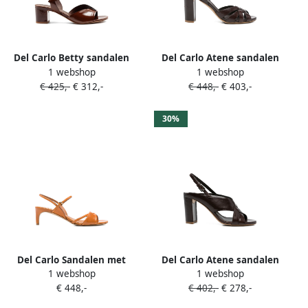
Del Carlo Betty sandalen
Del Carlo Atene sandalen
1 webshop
1 webshop
met gekruiste bandjes en
met geweven bandje en
€ 425,-
€ 312,-
€ 448,-
€ 403,-
blokhak Bruin
gespsluiting Bruin
30%
Del Carlo Sandalen met
Del Carlo Atene sandalen
1 webshop
1 webshop
gekruiste bandjes Bruin
Bruin
€ 448,-
€ 402,-
€ 278,-