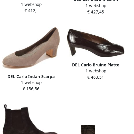
1 webshop
voor Stijlvolle Look
1 webshop
Gekruiste Banden Sandalen
€ 412,-
€ 427,45
DEL Carlo Bruine Platte
1 webshop
Pumps
DEL Carlo Indah Scarpa
€ 463,51
1 webshop
Leisteen Schoenen
€ 156,56