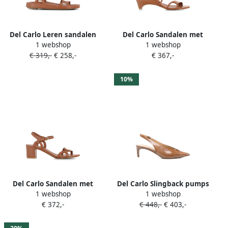
Del Carlo Leren sandalen
Del Carlo Sandalen met
1 webshop
1 webshop
Bruin
bandjes Bruin
€ 319,-
€ 258,-
€ 367,-
10%
Del Carlo Sandalen met
Del Carlo Slingback pumps
1 webshop
1 webshop
bandjes Bruin
met puntige neus Bruin
€ 372,-
€ 448,-
€ 403,-