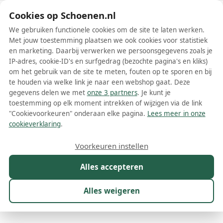
Schoenen.nl
Cookies op Schoenen.nl
We gebruiken functionele cookies om de site te laten werken.
Met jouw toestemming plaatsen we ook cookies voor statistiek
en marketing. Daarbij verwerken we persoonsgegevens zoals je
IP-adres, cookie-ID's en surfgedrag (bezochte pagina's en kliks)
om het gebruik van de site te meten, fouten op te sporen en bij
Wis filters
Alle filters
te houden via welke link je naar een webshop gaat. Deze
gegevens delen we met
onze 3 partners
. Je kunt je
Bruine Del Carlo schoenen
toestemming op elk moment intrekken of wijzigen via de link
"Cookievoorkeuren" onderaan elke pagina.
Lees meer in onze
Meer lezen
cookieverklaring
.
Ballerinas
Boots
Laarzen
Loafers
Muiltjes
Plateauzo
Voorkeuren instellen
Alles accepteren
Maat
Merk
1
Kleur
1
Prijs
Geslacht
Alles weigeren
45 resultaten: