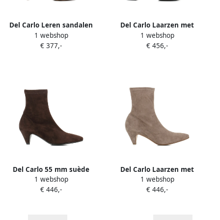
Del Carlo Leren sandalen
Del Carlo Laarzen met
1 webshop
1 webshop
Bruin
blokhak en itsr Bruin
€ 377,-
€ 456,-
Del Carlo 55 mm suède
Del Carlo Laarzen met
1 webshop
1 webshop
laarzen met puntige neus
puntige neus Bruin
€ 446,-
€ 446,-
Bruin