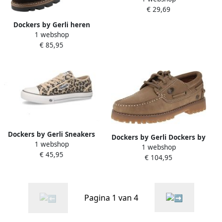
€ 29,69
Dockers by Gerli heren
1 webshop
gevoerde leren laarzen
€ 85,95
bruin
Dockers by Gerli Sneakers
Dockers by Gerli Dockers by
1 webshop
laag bruin mokka
1 webshop
Gerly 58NW201-300
€ 45,95
€ 104,95
Damesschoenen 430-Taupe
Pagina 1 van 4