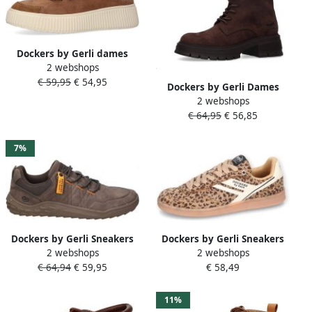
Dockers by Gerli dames
2 webshops
plateau sneaker 55KJ204-
€ 59,95
€ 54,95
772300 veterschoen bruin
Dockers by Gerli Dames
2 webshops
Enkellaarsjes 57KS201 Bruin
€ 64,95
€ 56,85
Boots
7%
Dockers by Gerli Sneakers
Dockers by Gerli Sneakers
2 webshops
2 webshops
Barefootschoen
bruin-zwart Imitatieleer
€ 64,94
€ 59,95
€ 58,49
comfortschoen met vulling
Dames Basics
11%