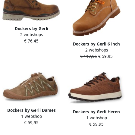
Dockers by Gerli
2 webshops
herenlaarzen laarzen
€ 76,45
47LY101 620470 schoenen
Dockers by Gerli 6 inch
enkellaarsjes bruin
2 webshops
Boots Heren Winter Laarzen
€ 117,95
€ 59,95
Gevoerd Leer Zwart
23DA104
Dockers by Gerli Dames
Dockers by Gerli Heren
1 webshop
Barefoot Sneaker 59BG205-
1 webshop
Sneaker Uitneembaar
€ 59,95
630910 golden tan
€ 59,95
Voetbed 55DE008-600470
Congnac