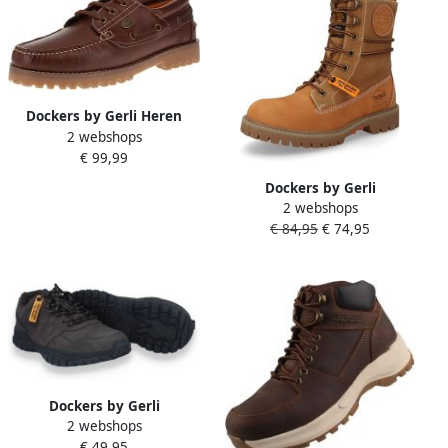
Dockers by Gerli Heren
2 webshops
Veterschoen Sneaker
€ 99,99
Business elegant 54CT001
bruin
Dockers by Gerli
2 webshops
Veterlaarzen Laarzen casual
€ 84,95
€ 74,95
laarzen met modieuze
veters
Dockers by Gerli
2 webshops
herensneakers 55IE001-
€ 49,95
630380 Veterschoenen