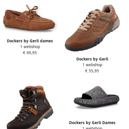
Dockers by Gerli dames
1 webshop
bootschoenen leren lage
€ 49,95
schoenen sneakers 58EV202
Dockers by Gerli
1 webshop
herensneaker bruin
€ 55,95
Dockers by Gerli Dames
1 webshop
Sandaal bruin