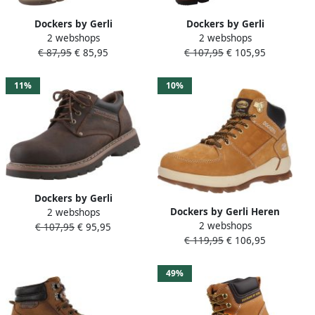
Dockers by Gerli
Dockers by Gerli
2 webshops
2 webshops
herenlaarzen Golden Tan
herenlaarzen alle kleuren
€ 87,95
€ 85,95
€ 107,95
€ 105,95
11%
10%
Dockers by Gerli
Dockers by Gerli Heren
2 webshops
Veterschoenen
2 webshops
Winter Laarzen Boots
€ 107,95
€ 95,95
Trekkingschoen traditionele
€ 119,95
€ 106,95
Schoenen Gevoerd Bruin
schoen met profielzool
39OR103
49%