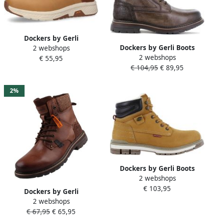
Dockers by Gerli
Dockers by Gerli Boots
2 webshops
Veterschoenen mid cut
2 webshops
Heren Winter Schoenen
€ 55,95
sneaker vrijetijdsschoen
€ 104,95
€ 89,95
Laarzen Boots Gevoerd Leer
veterschoen zacht
Bruin 51GL102
gewatteerd
2%
Dockers by Gerli Boots
2 webshops
Heren Gevoerde
€ 103,95
Winterlaarzen Boots Leer
Dockers by Gerli
Bruin 43LU110
2 webshops
herenlaarzen bruin
€ 67,95
€ 65,95
(chocolate)