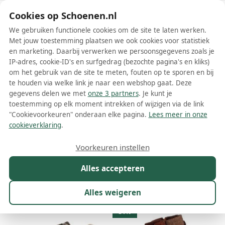
Schoenen.nl
Cookies op Schoenen.nl
We gebruiken functionele cookies om de site te laten werken.
Met jouw toestemming plaatsen we ook cookies voor statistiek
en marketing. Daarbij verwerken we persoonsgegevens zoals je
IP-adres, cookie-ID's en surfgedrag (bezochte pagina's en kliks)
om het gebruik van de site te meten, fouten op te sporen en bij
Wis filters
Alle filters
te houden via welke link je naar een webshop gaat. Deze
gegevens delen we met
onze 3 partners
. Je kunt je
Bruine Dockers by Gerli schoenen
toestemming op elk moment intrekken of wijzigen via de link
"Cookievoorkeuren" onderaan elke pagina.
Lees meer in onze
Meer lezen
cookieverklaring
.
Boots
Enkellaarsjes
Instappers
Laarzen
Mocassins
M
Voorkeuren instellen
Alles accepteren
Maat
Merk
1
Kleur
1
Prijs
Geslacht
Alles weigeren
132 resultaten:
31%