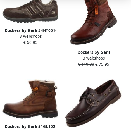
Dockers by Gerli 54HT001-
3 webshops
204 Sportschoenen voor
€ 66,85
heren 320-Cafe
Dockers by Gerli
3 webshops
herenlaarzen bruin
€ 110,80
€ 75,95
Dockers by Gerli 51GL102-