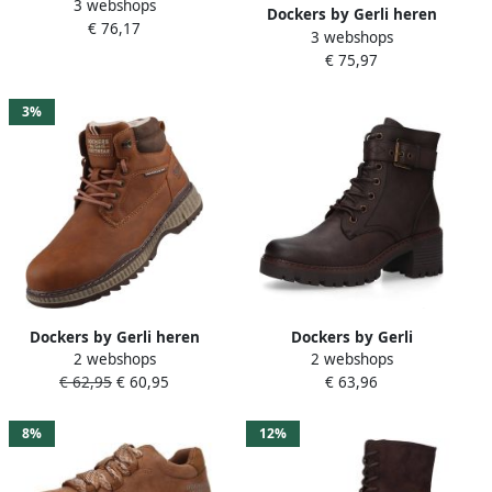
3 webshops
140 Herenlaarzen 400-Tan
Dockers by Gerli heren
€ 76,17
3 webshops
leren mocassin donkerbruin
€ 75,97
3%
Dockers by Gerli heren
Dockers by Gerli
2 webshops
2 webshops
gevoerde laarzen lichtbruin
Dameslaarzen 57OX201-610-
€ 62,95
€ 60,95
€ 63,96
380 bruine Winterboots
8%
12%