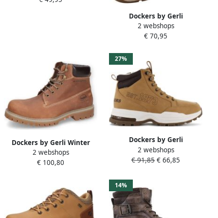
Schoenen donkerbruin
Dockers by Gerli
2 webshops
herenlaarzen donkerbruin
€ 70,95
27%
Dockers by Gerli
Dockers by Gerli Winter
2 webshops
Winterlaarzen High top
2 webshops
Boot Winterlaarzen bruin
€ 91,85
€ 66,85
sneakers veterschoenen
€ 100,80
Leer Rock wear Street wear
met sportieve loopzool
14%