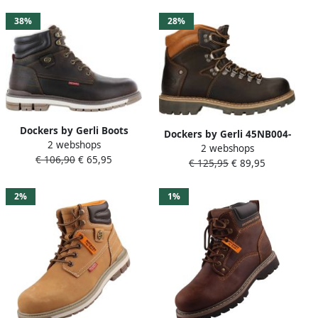
38%
28%
Dockers by Gerli Boots
Dockers by Gerli 45NB004-
2 webshops
Heren Gevoerde
2 webshops
400 Herenlaarzen 360
€ 106,90
€ 65,95
Winterlaarzen Boots Leer
€ 125,95
€ 89,95
chocolade
Bruin 43LU110
2%
1%