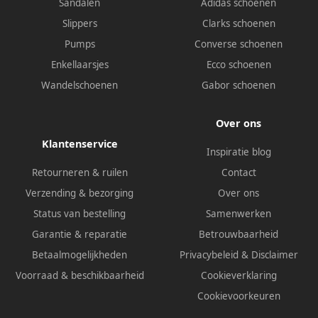
Sandalen
Adidas schoenen
Slippers
Clarks schoenen
Pumps
Converse schoenen
Enkellaarsjes
Ecco schoenen
Wandelschoenen
Gabor schoenen
Over ons
Klantenservice
Inspiratie blog
Retourneren & ruilen
Contact
Verzending & bezorging
Over ons
Status van bestelling
Samenwerken
Garantie & reparatie
Betrouwbaarheid
Betaalmogelijkheden
Privacybeleid
&
Disclaimer
Voorraad & beschikbaarheid
Cookieverklaring
Cookievoorkeuren