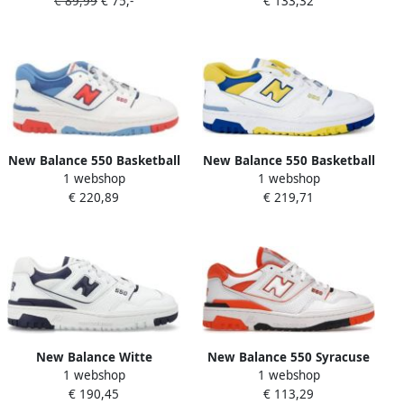
€ 89,99
€ 75,-
€ 133,32
maat: 38.5 beschikbare
maat: 46.5 beschikbare
maaten:36 37 38.5 39 40
maaten:46.5
37.5
New Balance 550 Basketball
New Balance 550 Basketball
1 webshop
1 webshop
Schoenen white maat: 44
Schoenen white maat: 41.5
€ 220,89
€ 219,71
beschikbare maaten:43 44
beschikbare maaten:41.5
New Balance Witte
New Balance 550 Syracuse
1 webshop
1 webshop
Vetersneakers voor White
Sneaker White Unisex
€ 190,45
€ 113,29