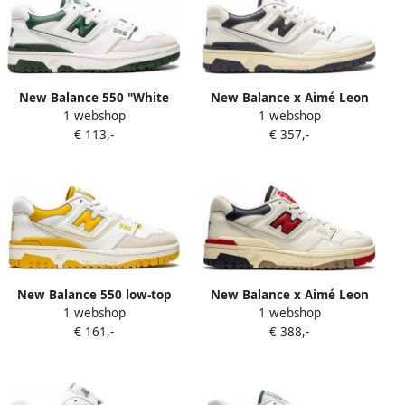
New Balance 550 "White
New Balance x Aimé Leon
1 webshop
1 webshop
Team Forest Green"
Dore 550 sneakers rubber
€ 113,-
€ 357,-
sneakers Wit
leer Stof 10.5 Wit
New Balance 550 low-top
New Balance x Aimé Leon
1 webshop
1 webshop
sneakers Wit
Dore 550 sneakers rubber
€ 161,-
€ 388,-
leer Stof 10.5 Wit