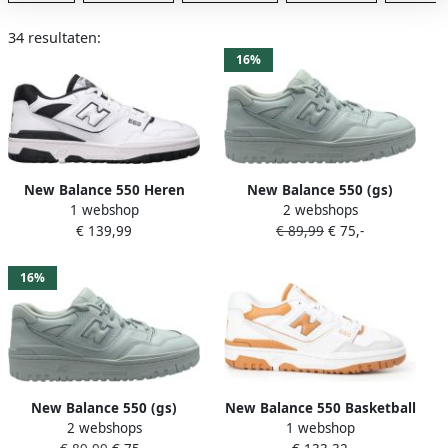
34 resultaten:
16%
New Balance 550 Heren
New Balance 550 (gs)
1 webshop
2 webshops
Schoenen Wit Maat: 41.5
Basketball Schoenen white
€ 139,99
€ 89,99
€ 75,-
Leer Synthetisch Foot
maat: 38.5 beschikbare
Locker
maaten:36 37 38.5 39 40
37.5
16%
New Balance 550 (gs)
New Balance 550 Basketball
2 webshops
1 webshop
Basketball Schoenen white
Schoenen munsell white