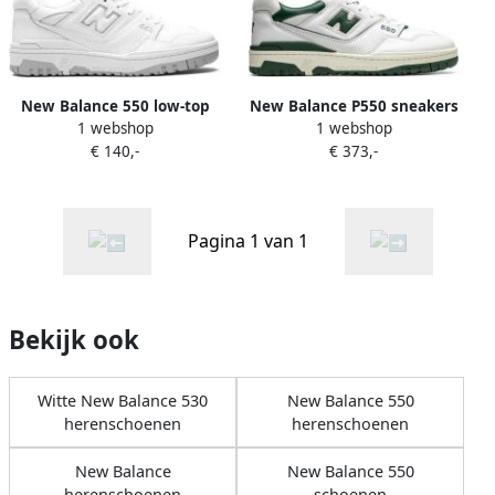
New Balance 550 low-top
New Balance P550 sneakers
1 webshop
1 webshop
sneakers Wit
Wit
€ 140,-
€ 373,-
Pagina 1 van 1
Bekijk ook
Witte New Balance 530
New Balance 550
herenschoenen
herenschoenen
New Balance
New Balance 550
herenschoenen
schoenen