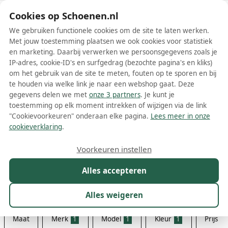
Schoenen.nl
Cookies op Schoenen.nl
We gebruiken functionele cookies om de site te laten werken.
Met jouw toestemming plaatsen we ook cookies voor statistiek
en marketing. Daarbij verwerken we persoonsgegevens zoals je
IP-adres, cookie-ID's en surfgedrag (bezochte pagina's en kliks)
om het gebruik van de site te meten, fouten op te sporen en bij
Wis filters
Alle filters
te houden via welke link je naar een webshop gaat. Deze
gegevens delen we met
onze 3 partners
. Je kunt je
Witte New Balance 550
toestemming op elk moment intrekken of wijzigen via de link
herenschoenen
"Cookievoorkeuren" onderaan elke pagina.
Lees meer in onze
cookieverklaring
.
Witte New Balance 550 herenschoenen zijn een stijlvolle en
comfortabele keuze voor elke sneakerliefhebber. Dit model van
Voorkeuren instellen
New Balance is geïnspireerd op retro basketbalschoenen uit de
Meer lezen
jaren '80 en combineert een klassieke esthetiek met moderne
Alles accepteren
sneaker technologieën. Het resultaat is een schoen die zowel op als
Sneakers
naast het sportveld een statement maakt.
Alles weigeren
Maat
Merk
1
Model
1
Kleur
1
Prijs