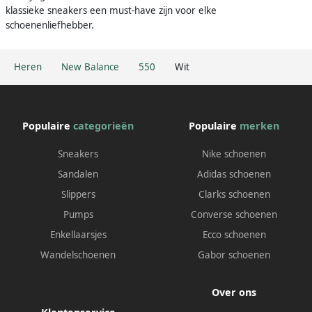
klassieke sneakers een must-have zijn voor elke
schoenenliefhebber.
Heren
New Balance
550
Wit
Populaire
categorieën
Populaire
merken
Sneakers
Nike schoenen
Sandalen
Adidas schoenen
Slippers
Clarks schoenen
Pumps
Converse schoenen
Enkellaarsjes
Ecco schoenen
Wandelschoenen
Gabor schoenen
Over ons