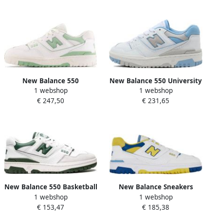
New Balance 550
New Balance 550 University
1 webshop
1 webshop
Reconnected Schoenen
Blue Leren Sneakers Wit
€ 247,50
€ 231,65
White Leer
Heren
New Balance 550 Basketball
New Balance Sneakers
1 webshop
1 webshop
Schoenen white maat: 44.5
Baskets 550 blanc avec
€ 153,47
€ 185,38
beschikbare maaten:44.5 45
accents jaunes