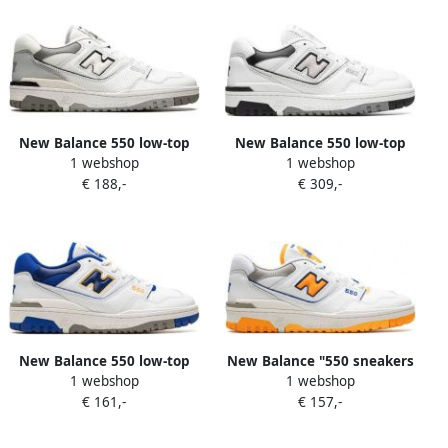
New Balance 550 low-top
New Balance 550 low-top
1 webshop
1 webshop
sneakers Wit
sneakers Wit
€ 188,-
€ 309,-
New Balance 550 low-top
New Balance "550 sneakers
1 webshop
1 webshop
sneakers Wit
Lakers Pack- Vibrant
€ 161,-
€ 157,-
Orange" Wit