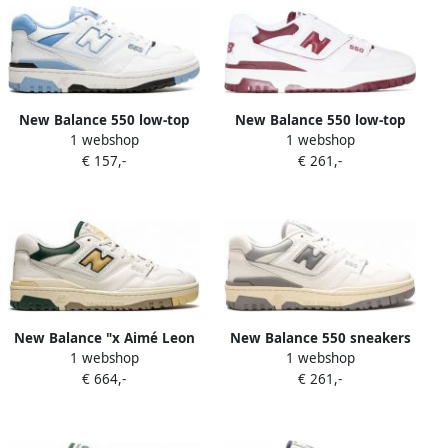
New Balance 550 low-top
New Balance 550 low-top
1 webshop
1 webshop
sneakers Zwart
sneakers Wit
€ 157,-
€ 261,-
New Balance "x Aimé Leon
New Balance 550 sneakers
1 webshop
1 webshop
Dore 550 Natural Green
Wit
€ 664,-
€ 261,-
sneakers" Wit