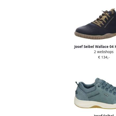
Josef Seibel Wallace 04
2 webshops
für Herren Bla
€ 134,-
Josef Seibel