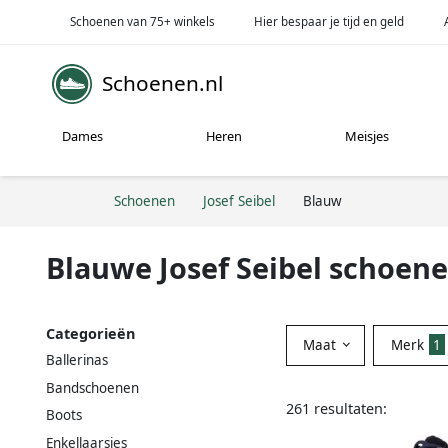
Schoenen van 75+ winkels
Hier bespaar je tijd en geld
Schoenen.nl
Dames
Heren
Meisjes
Schoenen
Josef Seibel
Blauw
Blauwe Josef Seibel schoen
Categorieën
Maat
Merk
1
Ballerinas
Bandschoenen
261 resultaten:
Boots
Enkellaarsjes