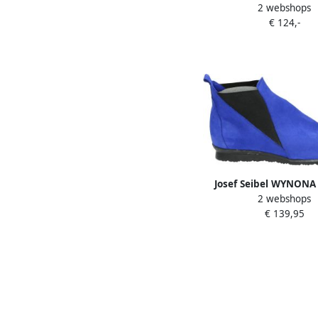
2 webshops
sneakersDame
€ 124,-
sneakersBarefoot 
Josef Seibel WYNONA 
2 webshops
hoge schoenenBarefo
€ 139,95