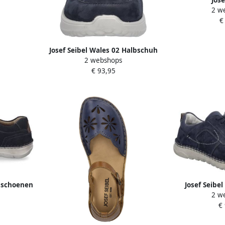
2 w
~~~~~~~~~~
MITCHELL~50~
€
sneakers
Lage sn
tijdsschoene
B
Josef Seibel Wales 02 Halbschuh
2 webshops
für Herren Blau
€ 93,95
ndschoenen
Josef Seibe
2 w
 comfort-
Wilson 04 
€
de vorm
vrijetijdssc
verwissel