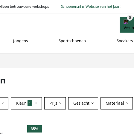
Alleen betrouwbare webshops
Schoenen.nl is Website van het Jaar!
Jongens
Sportschoenen
Sneakers
en
Kleur
1
Prijs
Geslacht
Materiaal
35%