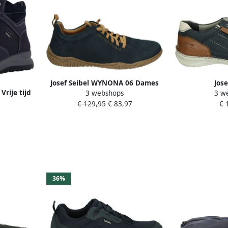
Josef Seibel WYNONA 06 Dames
Jose
Vrije tijd
3 webshops
3 w
veterschoenenPopulaire
NEW~ANVERS~1
n
€ 129,95
€ 83,97
€ 
damesschoenen JosefBarefoot
Vrije tijd
neakers
Blauw
veters
sneakers
36%