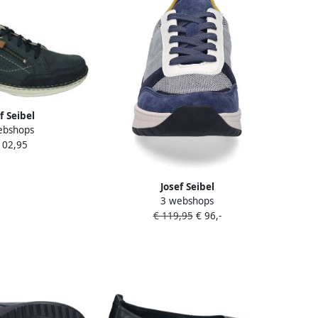
f Seibel
ebshops
1~~~~~~~~~~~~~~~~~
102,95
sschoenenHeren
choenHeren
Casual Blauw
Josef Seibel
3 webshops
MITCHELL~10~~~~~~~~~~~~~~~~~~~
€ 119,95
€ 96,-
Lage sneakersVrije
tijdsschoenenHeren sneakers
Blauw