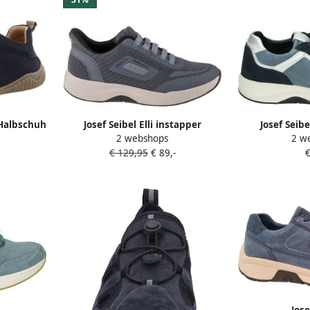
 Halbschuh
Josef Seibel Elli instapper
Josef Seib
2 webshops
2 w
u
sneak
€ 129,95
€ 89,-
€
sneaker
damesschoen
Jose