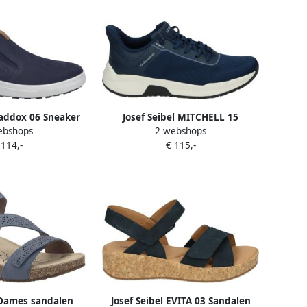
Maddox 06 Sneaker
Josef Seibel MITCHELL 15
ebshops
2 webshops
rren Blau
Instappers Blauw
 114,-
€ 115,-
 Dames sandalen
Josef Seibel EVITA 03 Sandalen