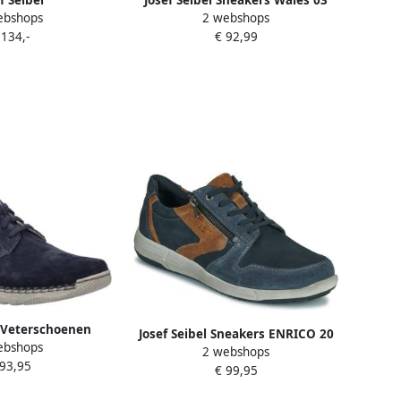
ebshops
2 webshops
~~~~~~~~~~~~~~~~~~
instapschoen slip-on sneaker
 134,-
€ 92,99
eakersVrije
slipper met elastische veters
nHeren sneakers
lauw
l Veterschoenen
Josef Seibel Sneakers ENRICO 20
ebshops
comfortschoen
2 webshops
vrijetijdsschoen comfort schoen
 93,95
hoen sneaker met
€ 99,95
veterschoen in breedte g (breed)
baar voetbed