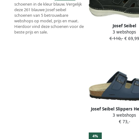
schoenen in de kleur blauw. Vergelijk
deze 261 blauwe Josef seibel
schoenen van 5 betrouwbare
webshops op model, prijs en maat.
Josef Seibel
Hierdoor vind deze schoenen voor de
3 webshops
beste prijs en sale.
NEW~ANVERS~81~~~~~~
€ 110,-
€ 69,9
Heren sandalen B
Josef Seibel Slippers H
3 webshops
plateau sandaal zom
€ 73,-
pantoffel met comfo
voetbed
4%