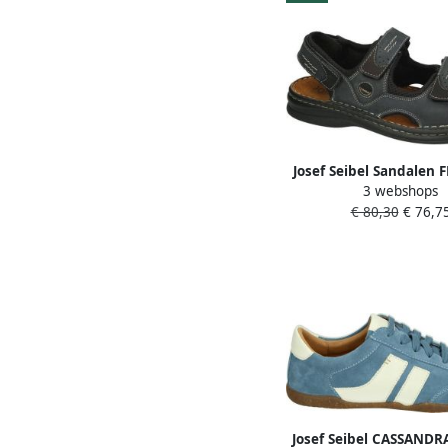
Josef Seibel Sandalen
3 webshops
zomerschoen klittenb
€ 80,30
€ 76,7
vrijetijdssandaal
contraststikse
Josef Seibel CASSANDR