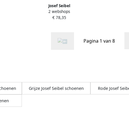
Josef Seibel
2 webshops
ROSALIE~04~~~~~~~~~~~~~~~~~~~~
€ 78,35
Platte sandalenDames Sandalen
Blauw
Pagina 1 van 8
schoenen
Grijze Josef Seibel schoenen
Rode Josef Seib
oenen