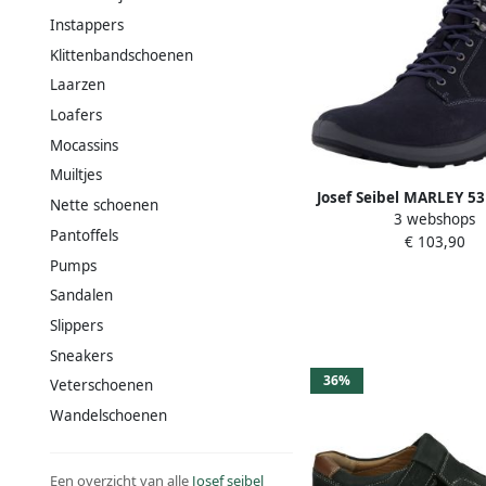
Instappers
Klittenbandschoenen
Laarzen
Loafers
Mocassins
Muiltjes
Josef Seibel MARLEY 53 
Nette schoenen
3 webshops
half-hoogHere
Pantoffels
€ 103,90
veterschoenHeren s
Pumps
Blauw
Sandalen
Slippers
Sneakers
36%
Veterschoenen
Wandelschoenen
Een overzicht van alle
Josef seibel