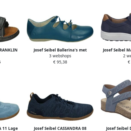
 FRANKLIN
Josef Seibel Ballerina's met
Josef Seibel 
3 webshops
2 w
andschoen
riempje Fiona Slippers sandalen
für He
5
€ 95,38
€
 met
comfortschoenen met verfijnde
l
elastische band
A 11 Lage
Josef Seibel CASSANDRA 08
Josef Seibel