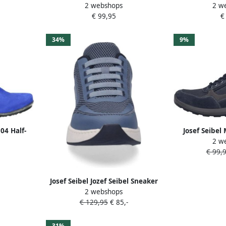
2 webshops
2 w
s
Instappers Blauw
Tonga 78 Arti
€ 99,95
€
Blauw
Kleu
34%
9%
04 Half-
Josef Seibel
2 w
ot Blauw
sneak
€ 99,
tijdsschoene
B
Josef Seibel Jozef Seibel Sneaker
2 webshops
Elli d.blauw Kleur Blauw)
€ 129,95
€ 85,-
31%