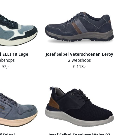
el ELLI 18 Lage
Josef Seibel Veterschoenen Leroy
ebshops
2 webshops
ersDames
56 Vrijetijdsschoen
 97,-
€ 113,-
sPopulaire
comfortschoen met TEX-
en Josef Blauw
uitrusting
f Seibel
Josef Seibel Sneakers Wales 03