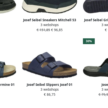
Josef Seibel Sneakers Mitchell 53
Josef Seibel G
3 webshops
3 w
~~~~~~~~~~~
comfort schoen vrijetijdsschoen
Weerbesten
9
€ 151,85
€ 96,85
€
lauw
sneaker met comfortabele
loopzool
30%
ermine 01
Josef Seibel Slippers Josef 01
Jose
3 webshops
3 w
erschoen
zomerschoen slippers sandaal
VINCENT~07~~
€ 86,75
€ 79,
rtabel
met zacht voetbed
Heren sl