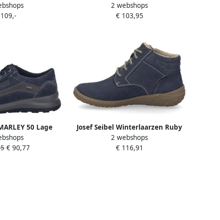
ebshops
2 webshops
kel 78578 380 525
met hakDames Sandalen Blauw
 109,-
€ 103,95
r Blauw
 MARLEY 50 Lage
Josef Seibel Winterlaarzen Ruby
ebshops
2 webshops
ersVrije
54 Vrijetijdsschoen
95
€ 90,77
€ 116,91
nHeren sneakers
comfortschoen met TEX-
lauw
membraan