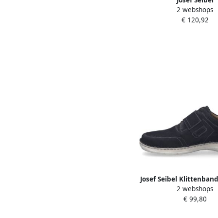
2 webshops
ELLI~50~~~~~~~~~~~~~
€ 120,92
Lage sneakersDames 
Blauw
Josef Seibel Klittenba
2 webshops
New Anvers 83 Slipper
€ 99,80
schoen in extra bre