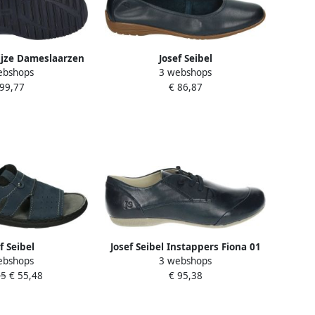
rijze Dameslaarzen
Josef Seibel
ebshops
3 webshops
dig en Stijlvol
FENJA~01~~~~~~~~~~~~~~~~~~~~~~
 99,77
€ 86,87
Ballerinaschoenen Blauw
f Seibel
Josef Seibel Instappers Fiona 01
ebshops
3 webshops
~~~~~~~~~~~~~~~~~~
Comfortschoen instapschoen met
95
€ 55,48
€ 95,38
ippers Blauw
elastische decoratieve veters