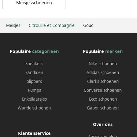
Meisjesschoenen
Meisjes
Citrouille et Compagnie
Goud
Populaire
categorieën
Populaire
merken
Sneakers
Nike schoenen
Sandalen
Adidas schoenen
Slippers
Clarks schoenen
Pumps
Converse schoenen
Enkellaarsjes
Ecco schoenen
Wandelschoenen
Gabor schoenen
Over ons
Klantenservice
Inspiratie blog