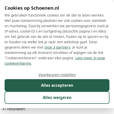
Schoenen.nl
Cookies op Schoenen.nl
We gebruiken functionele cookies om de site te laten werken.
Met jouw toestemming plaatsen we ook cookies voor statistiek
en marketing. Daarbij verwerken we persoonsgegevens zoals je
IP-adres, cookie-ID's en surfgedrag (bezochte pagina's en kliks)
om het gebruik van de site te meten, fouten op te sporen en bij
Wis filters
Alle filters
te houden via welke link je naar een webshop gaat. Deze
gegevens delen we met
onze 3 partners
. Je kunt je
Gouden Citrouille et Compagnie
toestemming op elk moment intrekken of wijzigen via de link
meisjesschoenen
"Cookievoorkeuren" onderaan elke pagina.
Lees meer in onze
cookieverklaring
.
Meer lezen
Voorkeuren instellen
Ballerinas
Laarzen
Sandalen
Sneakers
Alles accepteren
Maat
Merk
1
Kleur
1
Prijs
Materiaal
Alles weigeren
31 resultaten: