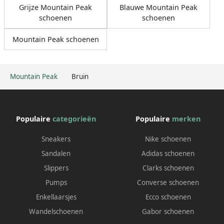
Grijze Mountain Peak
Blauwe Mountain Peak
schoenen
schoenen
Mountain Peak schoenen
Mountain Peak
Bruin
Populaire
categorieën
Populaire
merken
Sneakers
Nike schoenen
Sandalen
Adidas schoenen
Slippers
Clarks schoenen
Pumps
Converse schoenen
Enkellaarsjes
Ecco schoenen
Wandelschoenen
Gabor schoenen