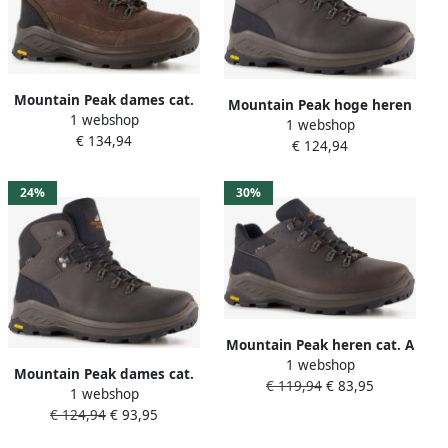
Mountain Peak dames cat.
Mountain Peak hoge heren
1 webshop
B wandelschoenen vibram
1 webshop
cat. B wandelschoenen
€ 134,94
zool Bruin Uitneembare zool
€ 124,94
vibram zool bruin
Uitneembare zool
24%
30%
Mountain Peak heren cat. A
1 webshop
wandelschoenen vibram
Mountain Peak dames cat.
€ 119,94
€ 83,95
zool Bruin
1 webshop
A B wandelschoenen
€ 124,94
€ 93,95
vibram zool Bruin