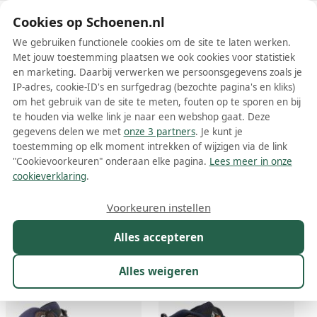
Schoenen.nl
Cookies op Schoenen.nl
We gebruiken functionele cookies om de site te laten werken.
Met jouw toestemming plaatsen we ook cookies voor statistiek
en marketing. Daarbij verwerken we persoonsgegevens zoals je
IP-adres, cookie-ID's en surfgedrag (bezochte pagina's en kliks)
om het gebruik van de site te meten, fouten op te sporen en bij
Wis filters
Alle filters
te houden via welke link je naar een webshop gaat. Deze
gegevens delen we met
onze 3 partners
. Je kunt je
Bruine Mountain Peak schoenen
toestemming op elk moment intrekken of wijzigen via de link
"Cookievoorkeuren" onderaan elke pagina.
Lees meer in onze
Meer lezen
cookieverklaring
.
Snowboots
Wandelschoenen
Voorkeuren instellen
Alles accepteren
Maat
Merk
1
Kleur
1
Prijs
Geslacht
Alles weigeren
11 resultaten: