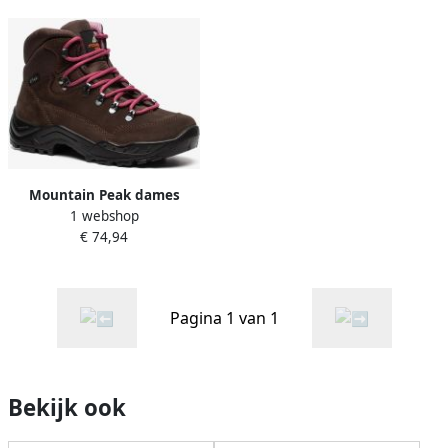
Mountain Peak dames
1 webshop
wandelschoenen categorie
€ 74,94
B Bruin
Pagina 1 van 1
Bekijk ook