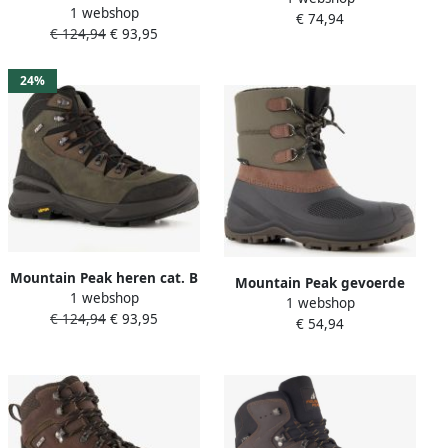
1 webshop
wandelschoenen vibram
€ 74,94
B Bruin
€ 124,94
€ 93,95
zool bruin
24%
Mountain Peak heren cat. B
Mountain Peak gevoerde
1 webshop
wandelschoenen vibram
1 webshop
heren snowboots bruin
€ 124,94
€ 93,95
zool bruin
€ 54,94
zwart Moonboots