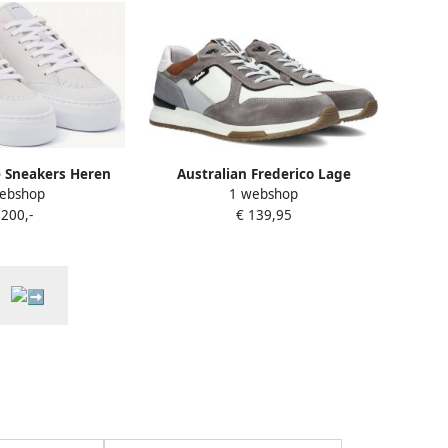
 Sneakers Heren
Australian Frederico Lage
ebshop
1 webshop
aat: 44 Materiaal:
sneakers Leren Sneaker Heren
 200,-
€ 139,95
Kleur: Grijs
Grijs