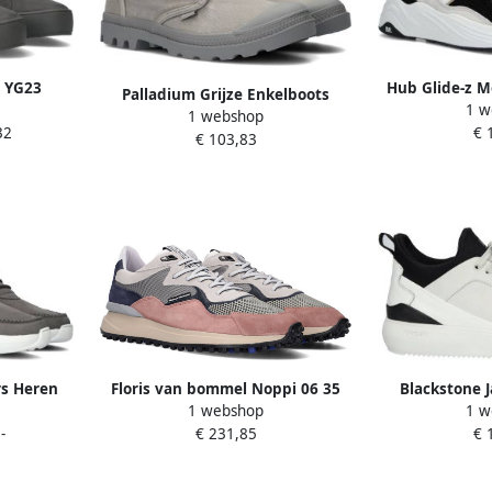
 YG23
Hub Glide-z M
Palladium Grijze Enkelboots
1 w
r (mid)
Her
1 webshop
Baggy
32
€ 
ey
€ 103,83
s Heren
Floris van bommel Noppi 06 35
Blackstone J
1 webshop
1 w
aat: 47
LightGrey G+ Wijdte Lage
Sneaker (mid
-
€ 231,85
€ 
ur: Grijs
sneakers