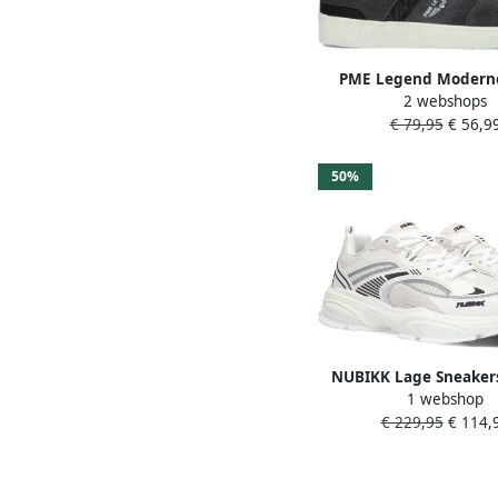
PME Legend Moderne
2 webshops
Skytank Sneakers Gr
€ 79,95
€ 56,9
50%
NUBIKK Lage Sneaker
1 webshop
Comet Runner Maa
€ 229,95
€ 114,
Materiaal: Suède Kleu