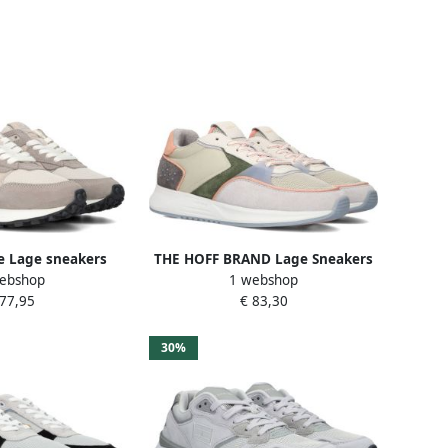
 Lage sneakers
THE HOFF BRAND Lage Sneakers
ebshop
1 webshop
s Grijs
Dames Pilsen Maat: 36 Materiaal:
 77,95
€ 83,30
Suède
30%