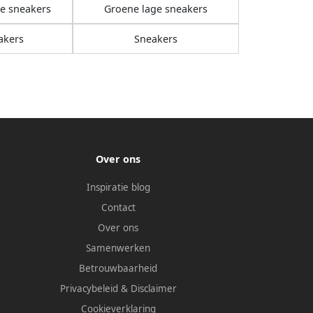
ge sneakers
Groene lage sneakers
akers
Sneakers
Over ons
Inspiratie blog
Contact
Over ons
Samenwerken
Betrouwbaarheid
Privacybeleid
&
Disclaimer
Cookieverklaring