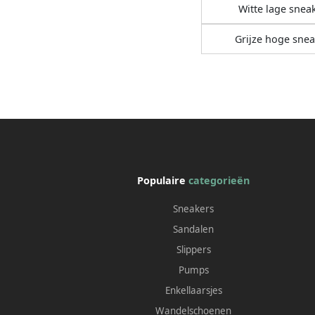
Witte lage snea
Grijze hoge snea
Populaire
categorieën
Sneakers
Sandalen
Slippers
Pumps
Enkellaarsjes
Wandelschoenen