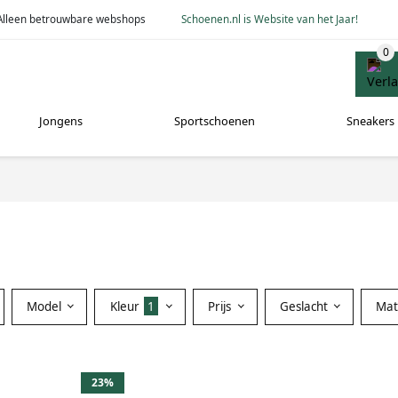
Alleen betrouwbare webshops
Schoenen.nl is Website van het Jaar!
Jongens
Sportschoenen
Sneakers
Model
Kleur
1
Prijs
Geslacht
Mat
23%