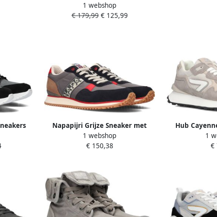
1 webshop
Vince Tora Dames Maat: 41
€ 179,99
€ 125,99
Materiaal: Nubuck Kleur: Wit
sneakers
Napapijri Grijze Sneaker met
Hub Cayenne
1 webshop
1 w
js
Contrasterende Details
Dame
4
€ 150,38
€
Multicolor Heren