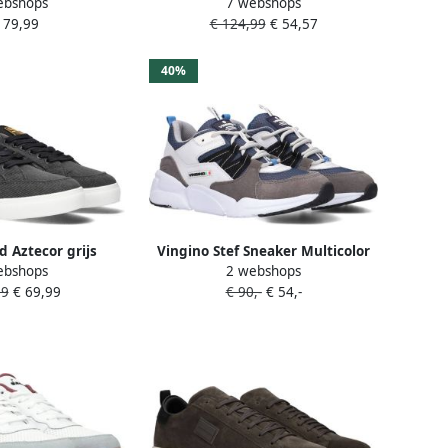
ebshops
7 webshops
assic Maat: 43
sneakers Schoenen grey maat:
179,99
€ 124,99
€ 54,57
buck Kleur: Grijs
47.5 beschikbare maaten:41.5
42.5 43 44 45 46.5 47.5
40%
 Aztecor grijs
Vingino Stef Sneaker Multicolor
ebshops
2 webshops
en (PBO2303320-
gray
99
€ 69,99
€ 90,-
€ 54,-
962)