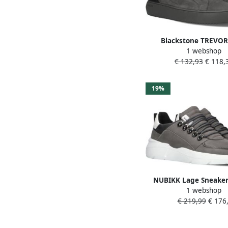
Blackstone TREVOR
1 webshop
Thunderstorm Sneake
€ 132,93
€ 118,
Heren Dark gr
19%
NUBIKK Lage Sneaker
1 webshop
Roque Roman Heren M
€ 219,99
€ 176,
Materiaal: Nubuck Kle