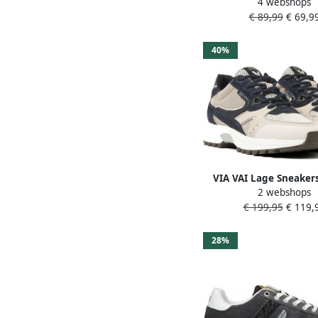
4 webshops
Hands Up Heren Ins
€ 89,99
€ 69,9
Zwart
40%
VIA VAI Lage Sneake
2 webshops
Danae Vicky Maat: 36 M
€ 199,95
€ 119,
Textiel Kleur: Gr
28%