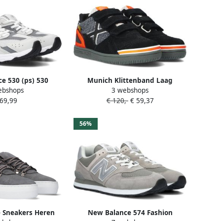
e 530 (ps) 530
Munich Klittenband Laag
ebshops
3 webshops
matter maat: 34.5
Klittenband Laag donkergrijs
 69,99
€ 120,-
€ 59,37
aaten:29 30 31 32
3 34.5
56%
 Sneakers Heren
New Balance 574 Fashion