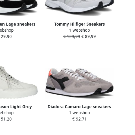
en Lage sneakers
Tommy Hilfiger Sneakers
ebshop
1 webshop
en Grijs
MODERN PREP SNEAKER met
129,90
€ 129,99
€ 89,99
logo-opschriften
ason Light Grey
Diadora Camaro Lage sneakers
ebshop
1 webshop
) Man Light grey
Heren Grijs
151,20
€ 92,71