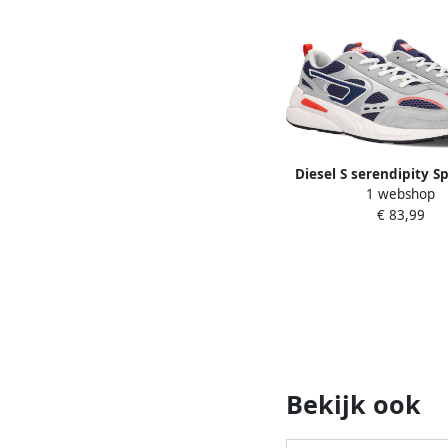
Diesel S serendipity S
1 webshop
sneakers Heren G
€ 83,99
Bekijk ook