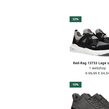
32%
Red-Rag 13733 Lage 
1 webshop
Jongens Kids Gri
€ 95,95
€ 64,9
10%