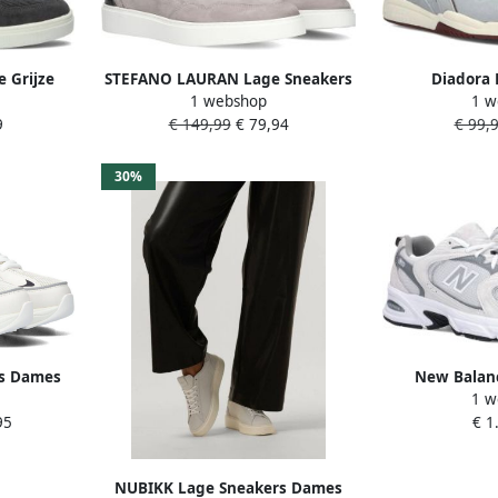
 Grijze
STEFANO LAURAN Lage Sneakers
Diadora 
1 webshop
1 w
ay Heren
Heren Lj2502 Maat: 41 Materiaal:
Geïnspireerd
9
€ 149,99
€ 79,94
€ 99,
Nubuck Kleur: Grijs
Whit
30%
s Dames
New Balanc
1 w
t: 37
sneakers Scho
95
€ 1
r: Grijs
maat: 38
maat
NUBIKK Lage Sneakers Dames