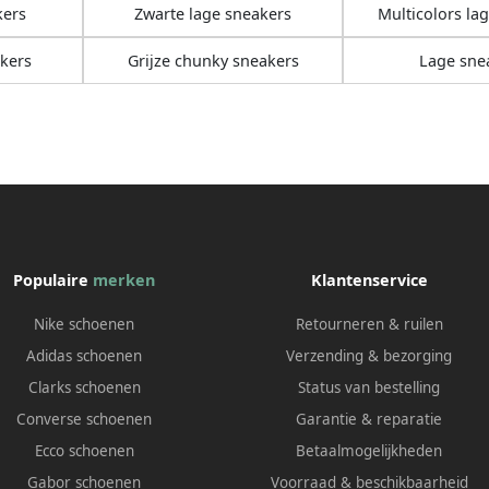
kers
Zwarte lage sneakers
Multicolors la
kers
Grijze chunky sneakers
Lage sne
Populaire
merken
Klantenservice
Nike schoenen
Retourneren & ruilen
Adidas schoenen
Verzending & bezorging
Clarks schoenen
Status van bestelling
Converse schoenen
Garantie & reparatie
Ecco schoenen
Betaalmogelijkheden
Gabor schoenen
Voorraad & beschikbaarheid