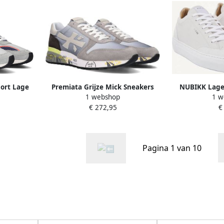
port Lage
Premiata Grijze Mick Sneakers
NUBIKK Lage
1 webshop
1 w
rijs
met Gekleurde Details Multicolor
Jagger Tora M
€ 272,95
€
Heren
Nubuck 
Pagina 1 van 10