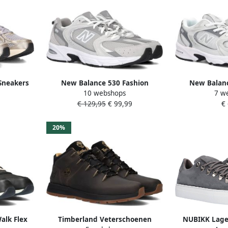
 Sneakers
New Balance 530 Fashion
New Balanc
10 webshops
7 w
hetisch
sneakers Schoenen raincloud
Schoenen grey 
€ 129,95
€ 99,99
€
maat: 41.5 beschikbare
beschikbare m
maaten:41.5 42.5 43 44.5 45 46.5
3
47.5
20%
alk Flex
Timberland Veterschoenen
NUBIKK Lage