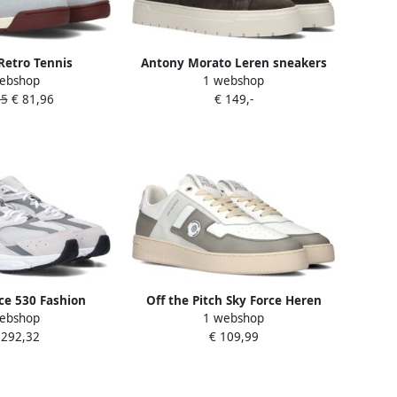
Retro Tennis
Antony Morato Leren sneakers
ebshop
1 webshop
e Sport Sneaker
met labelapplicatie model
95
€ 81,96
€ 149,-
e Heren
'METAL HENLEY'
e 530 Fashion
Off the Pitch Sky Force Heren
ebshop
1 webshop
enen grey matter
Lage sneakers Leren Sneaker
.292,32
€ 109,99
 beschikbare
Heren Grijs
en:38.5