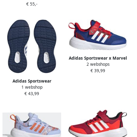
€ 55,-
blauw grijs wit Jongens
Kinderen Zwart
Meisjes Mesh 36 2 3
Adidas Sportswear x Marvel
2 webshops
FortaRun 2.0 Spider-Man
€ 39,99
Cloudfoam Sport Running
Schoenen met Elastische
Adidas Sportswear
Veters en Klittenband
1 webshop
FortaRun 2.0 Cloudfoam
Kinderen Blauw
€ 43,99
Schoenen met Elastische
Veters en Klittenband
Kinderen Blauw