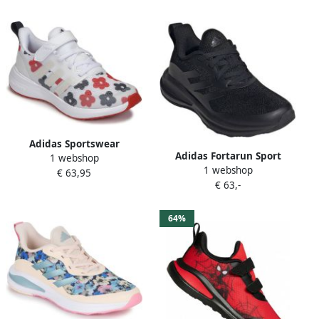
Adidas Sportswear
Adidas Fortarun Sport
1 webshop
FortaRun 2.0 Cloudfoam
1 webshop
Running Lace Voorschools
€ 63,95
Schoenen met Elastische
€ 63,-
Schoenen
Veters en Klittenband
64%