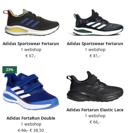
Adidas Sportswear Fortarun
Adidas Sportswear Fortarun
1 webshop
1 webshop
Hardloopschoenen
El Hardloopschoenen
€ 67,-
€ 81,-
Kinderen Black Kinderen
Kinderen Zwart
23%
Adidas Fortarun Elastic Lace
1 webshop
Top Strap Running
Adidas FortaRun Double
€ 66,-
Voorschools Schoenen
1 webshop
Strap Hardloopschoenen
€ 50,-
€ 38,50
Victory Blue Cloud White