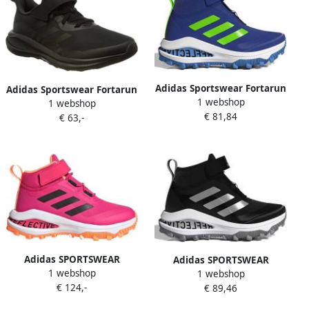
Adidas Sportswear Fortarun
Adidas Sportswear Fortarun
1 webshop
Atr El Hardloopschoenen
1 webshop
El Hardloopschoenen
€ 81,84
Kinderen Green Kinderen
€ 63,-
Kinderen Black Kinderen
Adidas SPORTSWEAR
Adidas SPORTSWEAR
1 webshop
Fortarun Atr El
1 webshop
Fortarun Atr El
€ 124,-
Hardloopschoenen
€ 89,46
Hardloopschoenen
Kinderen Pink Kinderen
Kinderen Black Kinderen