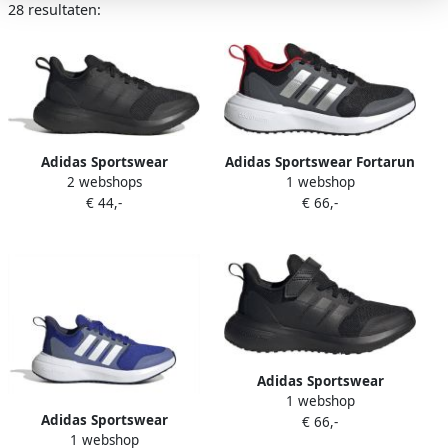
28 resultaten:
Adidas Sportswear
Adidas Sportswear Fortarun
2 webshops
1 webshop
FortaRun 2.0 sneakers
2.0 Kindersneakers Zwart 1
€ 44,-
€ 66,-
zwart antraciet Mesh 36 2 3
3
Adidas Sportswear
1 webshop
FortaRun 2.0 Cloudfoam
Adidas Sportswear
€ 66,-
Schoenen met Elastische
1 webshop
FortaRun 2.0 sneakers
Veters en Klittenband