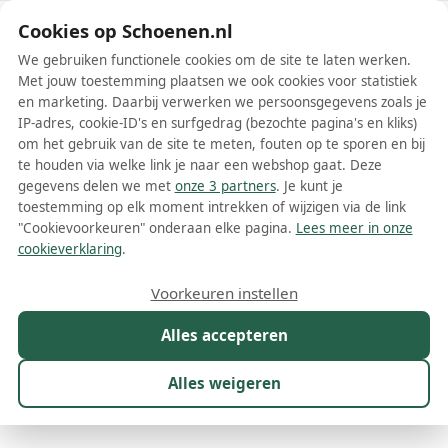
Schoenen.nl
Cookies op Schoenen.nl
We gebruiken functionele cookies om de site te laten werken.
Met jouw toestemming plaatsen we ook cookies voor statistiek
en marketing. Daarbij verwerken we persoonsgegevens zoals je
IP-adres, cookie-ID's en surfgedrag (bezochte pagina's en kliks)
om het gebruik van de site te meten, fouten op te sporen en bij
Wis filters
Alle filters
te houden via welke link je naar een webshop gaat. Deze
gegevens delen we met
onze 3 partners
. Je kunt je
Adidas Fortarun schoenen
toestemming op elk moment intrekken of wijzigen via de link
"Cookievoorkeuren" onderaan elke pagina.
Lees meer in onze
Adidas Fortarun schoenen staan bekend om hun comfort, stijl en
cookieverklaring
.
duurzaamheid. Het populaire model Fortarun is ontworpen met
het oog op zowel sporters als dagelijkse gebruikers en biedt een
Meer lezen
Voorkeuren instellen
perfecte mix van functionaliteit en modieuze uitstraling. Door het
gebruik van hoogwaardige materialen en geavanceerde
Alles accepteren
Laarzen
Sandalen
Sneakers
technologieën, zorgt Adidas ervoor dat de Fortarun schoenen de
perfecte keuze zijn voor iedereen die op zoek is naar comfortabele
en stijlvolle schoenen.
Alles weigeren
Maat
Merk
1
Model
1
Kleur
Prijs