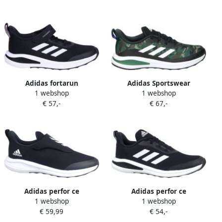
Focus Blue Kind
Adidas fortarun
Adidas Sportswear
1 webshop
1 webshop
hardloopschoenen 2020
FortaRun Sport Running
€ 57,-
€ 67,-
kinderen
Veterschoenen
Adidas perfor ce
Adidas perfor ce
1 webshop
1 webshop
Sportschoen 'Forta Run'
Sportschoen 'FortaRun
€ 59,99
€ 54,-
2020'