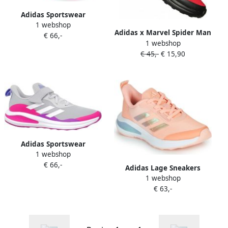
Adidas Sportswear
1 webshop
FortaRun Sport Running
Adidas x Marvel Spider Man
€ 66,-
Veterschoenen
1 webshop
FortaRun Schoenen Vivid
€ 45,-
€ 15,90
Red Core Black Cloud White
Kind
Adidas Sportswear
1 webshop
FortaRun Elastic Lace Top
€ 66,-
Strap Hardloopschoenen
Adidas Lage Sneakers
1 webshop
FORTARUN K
€ 63,-