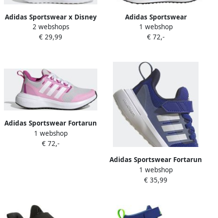
Adidas Sportswear x Disney
Adidas Sportswear
2 webshops
1 webshop
FortaRun 2.0 Moana
FortaRun 2.0 Cloudfoam
€ 29,99
€ 72,-
Cloudfoam Schoenen met
Schoenen met Elastische
Elastische Veters en
Veters en Klittenband
Klittenband Kinderen
Kinderen Rood
Blauw
Adidas Sportswear Fortarun
1 webshop
2.0 Cloudfoam Sport
€ 72,-
Running Veterschoenen
Kinderen Grijs
Adidas Sportswear Fortarun
1 webshop
2.0 Cloudfoam Sport
€ 35,99
Running Schoenen met
Elastische Veters en
Klittenband Kinderen
Blauw