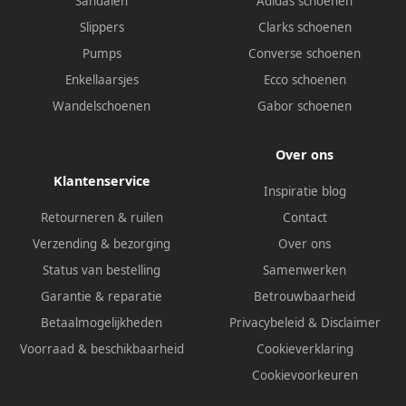
Sandalen
Adidas schoenen
Slippers
Clarks schoenen
Pumps
Converse schoenen
Enkellaarsjes
Ecco schoenen
Wandelschoenen
Gabor schoenen
Over ons
Klantenservice
Inspiratie blog
Retourneren & ruilen
Contact
Verzending & bezorging
Over ons
Status van bestelling
Samenwerken
Garantie & reparatie
Betrouwbaarheid
Betaalmogelijkheden
Privacybeleid
&
Disclaimer
Voorraad & beschikbaarheid
Cookieverklaring
Cookievoorkeuren