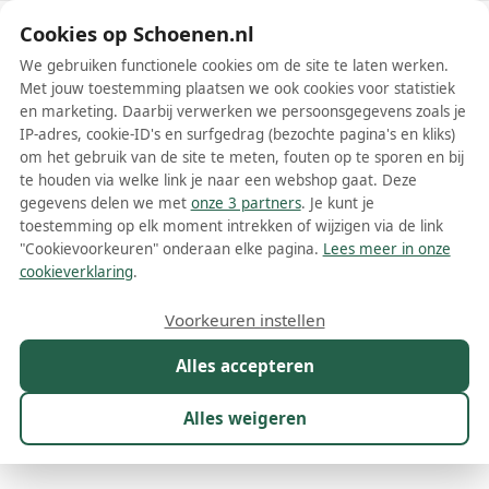
Schoenen.nl
Cookies op Schoenen.nl
We gebruiken functionele cookies om de site te laten werken.
Met jouw toestemming plaatsen we ook cookies voor statistiek
en marketing. Daarbij verwerken we persoonsgegevens zoals je
IP-adres, cookie-ID's en surfgedrag (bezochte pagina's en kliks)
om het gebruik van de site te meten, fouten op te sporen en bij
Wis filters
Alle filters
te houden via welke link je naar een webshop gaat. Deze
gegevens delen we met
onze 3 partners
. Je kunt je
Develab meisjesschoenen
toestemming op elk moment intrekken of wijzigen via de link
"Cookievoorkeuren" onderaan elke pagina.
Lees meer in onze
Develab meisjesschoenen zijn een perfecte combinatie van stijl,
cookieverklaring
.
comfort en kwaliteit. Het merk richt zich op het ontwerpen van
trendy en modieuze schoenen voor meisjes die perfect passen bij
Meer lezen
Voorkeuren instellen
hun actieve en avontuurlijke levensstijl. Een belangrijk kenmerk van
Develab schoenen is dat ze gemaakt zijn van hoogwaardige
Alles accepteren
Babyschoenen
Boots
Enkellaarsjes
Klittenbandschoenen
materialen, zodat ze lang meegaan en bestand zijn tegen slijtage
door dagelijks gebruik. Bovendien zijn deze schoenen ontworpen
om de natuurlijke groei en ontwikkeling van de voeten van
Alles weigeren
kinderen te ondersteunen.
Maat
Merk
1
Model
Kleur
Prijs
Mat