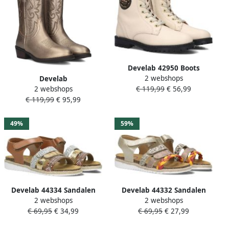
Develab 42950 Boots
2 webshops
Meisjes Beige
Develab
€ 119,99
€ 56,99
2 webshops
44374~~~~~~~~~~~~~~~~~~~~~~~~~
€ 119,99
€ 95,99
MeisjesLaarzenKinderlaarsjes
Metallics
49%
59%
Develab 44334 Sandalen
Develab 44332 Sandalen
2 webshops
2 webshops
Meisjes Cognac
Meisjes Goud
€ 69,95
€ 34,99
€ 69,95
€ 27,99