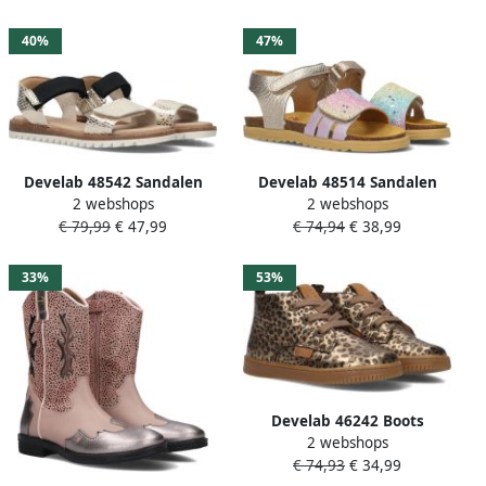
40%
47%
Develab 48542 Sandalen
Develab 48514 Sandalen
2 webshops
2 webshops
Meisjes Goudkleurig
Meisjes Multi
€ 79,99
€ 47,99
€ 74,94
€ 38,99
33%
53%
Develab 46242 Boots
2 webshops
Meisjes Goudkleurig
€ 74,93
€ 34,99