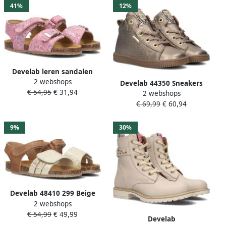
41%
12%
Develab leren sandalen
2 webshops
roze Meisjes Leer All over
Develab 44350 Sneakers
€ 54,95
€ 31,94
print 24
2 webshops
Unisex Leren Sneaker Goud
€ 69,99
€ 60,94
9%
30%
Develab 48410 299 Beige
2 webshops
Combi Fantasy Sandalen
€ 54,99
€ 49,99
Develab