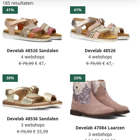
185 resultaten:
41%
41%
Develab 48526 Sandalen
Develab 48526
4 webshops
4 webshops
Meisjes Multi
SandalenMeisjesKindersandalen
€ 79,99
€ 47,-
€ 79,99
€ 47,-
n
30%
33%
Develab 48536 Sandalen
3 webshops
Meisjes Goudkleurig
Develab 47084 Laarzen
€ 79,99
€ 55,99
3 webshops
Suède Unisex Roze