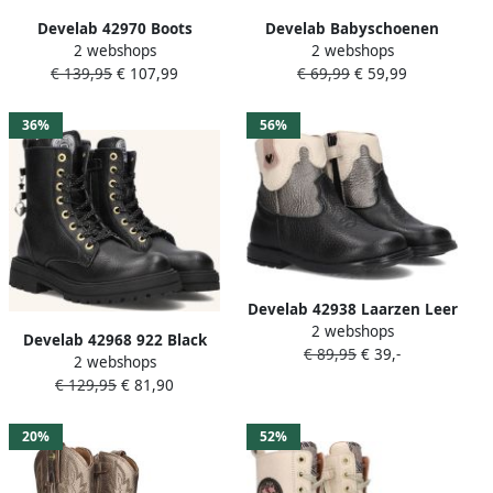
Develab 42970 Boots
Develab Babyschoenen
2 webshops
2 webshops
Meisjes Zwart
taupe Suede
€ 139,95
€ 107,99
€ 69,99
€ 59,99
Kinderschoenen
36%
56%
Develab 42938 Laarzen Leer
2 webshops
Unisex Zwart
Develab 42968 922 Black
€ 89,95
€ 39,-
2 webshops
Meisjes Veterboots Zwart
€ 129,95
€ 81,90
20%
52%