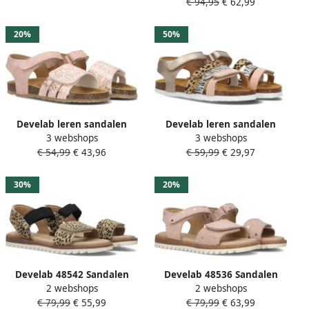
€ 94,95
€ 62,99
20%
50%
Develab leren sandalen
Develab leren sandalen
3 webshops
3 webshops
roze Meisjes Leer Effen 25
goud roze Meisjes Leer
€ 54,99
€ 43,96
€ 59,99
€ 29,97
Meerkleurig 29
30%
20%
Develab 48542 Sandalen
Develab 48536 Sandalen
2 webshops
2 webshops
Meisjes Beige
Meisjes Roze
€ 79,99
€ 55,99
€ 79,99
€ 63,99