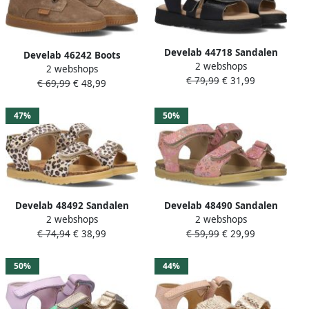
Develab 44718 Sandalen
Develab 46242 Boots
2 webshops
Meisjes Zwart
2 webshops
Meisjes Camel
€ 79,99
€ 31,99
€ 69,99
€ 48,99
47%
50%
Develab 48492 Sandalen
Develab 48490 Sandalen
2 webshops
2 webshops
Unisex Brons
Unisex Roze
€ 74,94
€ 38,99
€ 59,99
€ 29,99
50%
44%