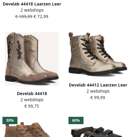
Develab 44418 Laarzen Leer
2 webshops
Meisjes Roze
€ 109,99
€ 72,99
Develab 44412 Laarzen Leer
2 webshops
Meisjes Goudkleurig
Develab 44418
€ 99,99
2 webshops
LaarzenMeisjesKinderlaarsjes
€ 99,75
Metallics
30%
60%