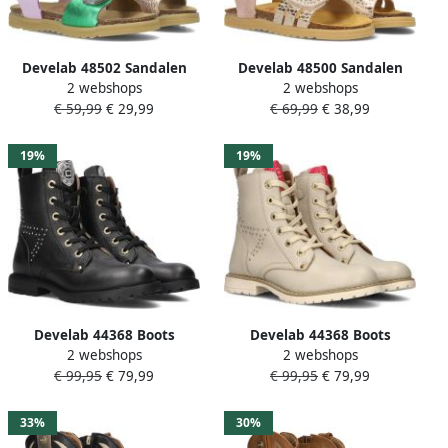
Develab 48502 Sandalen
Develab 48500 Sandalen
2 webshops
2 webshops
Unisex Multi
Meisjes Roze
€ 59,99
€ 29,99
€ 69,99
€ 38,99
19%
19%
Develab 44368 Boots
Develab 44368 Boots
2 webshops
2 webshops
Meisjes Zwart
Meisjes Beige
€ 99,95
€ 79,99
€ 99,95
€ 79,99
33%
30%