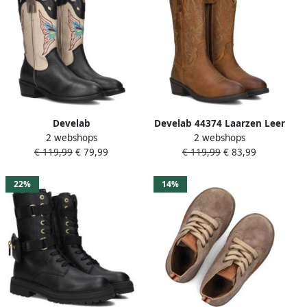
Develab
Develab 44374 Laarzen Leer
2 webshops
2 webshops
44382~~~~~~~~~~~~~~~~~~~~~~~~~
Meisjes Cognac
€ 119,99
€ 79,99
€ 119,99
€ 83,99
MeisjesLaarzenKinderlaarsjes
Groen
22%
14%