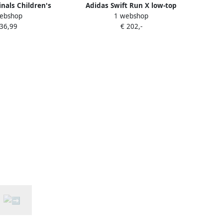
inals Children's
Adidas Swift Run X low-top
ebshop
1 webshop
t run 22 c gw8181
sneakers Zwart
 36,99
€ 202,-
e Dames