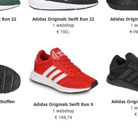
t Run 22
Adidas Originals Swift Run 22
Adidas Origi
1 webshop
1 w
n 22
sneakers Swift Run 22 zwart wit
Junior Core Bl
€ 100,-
€ 70
groen
grijs
Whi
Stoffen
Adidas Origi
Adidas Originals Swift Run X
1 w
Neus en
Junior Core Bl
1 webshop
Schoenen Scarlet Cloud White
€
l
B
€ 149,74
Core Black Kind