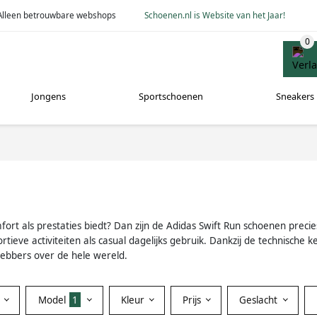
Alleen betrouwbare webshops
Schoenen.nl is Website van het Jaar!
Jongens
Sportschoenen
Sneakers
mfort als prestaties biedt? Dan zijn de Adidas Swift Run schoenen prec
tieve activiteiten als casual dagelijks gebruik. Dankzij de technische k
hebbers over de hele wereld.
Model
1
Kleur
Prijs
Geslacht