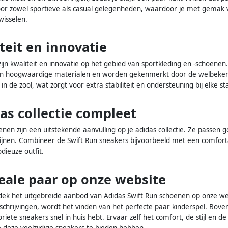
oor zowel sportieve als casual gelegenheden, waardoor je met gemak
isselen.
teit en innovatie
jn kwaliteit en innovatie op het gebied van sportkleding en -schoenen.
n hoogwaardige materialen en worden gekenmerkt door de welbekende 
n de zool, wat zorgt voor extra stabiliteit en ondersteuning bij elke sta
as collectie compleet
nen zijn een uitstekende aanvulling op je adidas collectie. Ze passen 
erschijnen. Combineer de Swift Run sneakers bijvoorbeeld met een comf
ieuze outfit.
eale paar op onze website
tdek het uitgebreide aanbod van Adidas Swift Run schoenen op onze web
chrijvingen, wordt het vinden van het perfecte paar kinderspel. Bovend
iete sneakers snel in huis hebt. Ervaar zelf het comfort, de stijl en de 
e deze veelzijdige sneakers te bieden hebben.