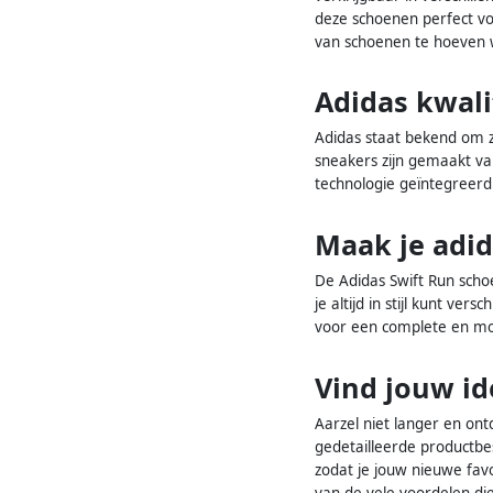
deze schoenen perfect v
van schoenen te hoeven w
Adidas kwali
Adidas staat bekend om zi
sneakers zijn gemaakt va
technologie geïntegreerd i
Maak je adid
De Adidas Swift Run schoe
je altijd in stijl kunt v
voor een complete en mod
Vind jouw id
Aarzel niet langer en on
gedetailleerde productbes
zodat je jouw nieuwe favor
van de vele voordelen di