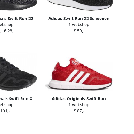
nals Swift Run 22
Adidas Swift Run 22 Schoenen
ebshop
1 webshop
ack Grey Five Cloud
Core Black Cloud White Grey Five
,-
€ 28,-
€ 50,-
te Kind
nals Swift Run X
Adidas Originals Swift Run
ebshop
1 webshop
ack Core Black Core
sneakers rood zwart wit
 101,-
€ 87,-
lack