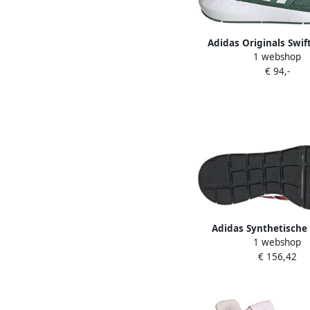
Adidas Originals Swif
1 webshop
sneakers Swift Ru
€ 94,-
donkergroen wit 
Adidas Synthetische 
1 webshop
Sneakers met Ronde 
€ 156,42
Rubberen Zoo