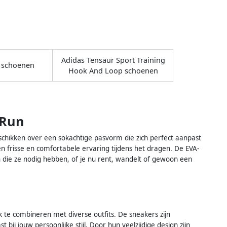
Adidas Tensaur Sport Training
 schoenen
Hook And Loop schoenen
 Run
chikken over een sokachtige pasvorm die zich perfect aanpast
 frisse en comfortabele ervaring tijdens het dragen. De EVA-
 die ze nodig hebben, of je nu rent, wandelt of gewoon een
 te combineren met diverse outfits. De sneakers zijn
 bij jouw persoonlijke stijl. Door hun veelzijdige design zijn