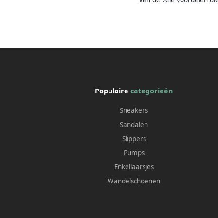
Populaire
categorieën
Sneakers
Sandalen
Slippers
Pumps
Enkellaarsjes
Wandelschoenen