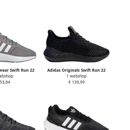
wear Swift Run 22
Adidas Originals Swift Run 22
ebshop
1 webshop
inderen Grijs
Decon sneakers zwart antraciet
 53,84
€ 139,99