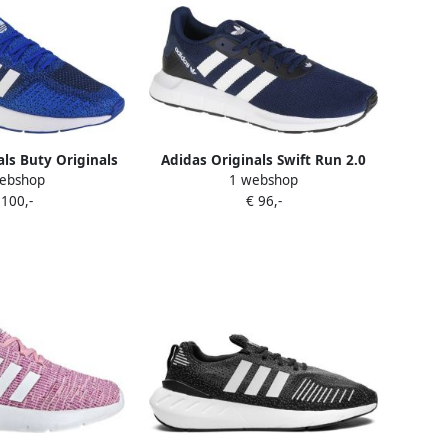
als Buty Originals
Adidas Originals Swift Run 2.0
ebshop
1 webshop
z3498 Blauw Heren
Sneakers Blue White
 100,-
€ 96,-