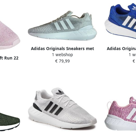
Adidas Originals Sneakers met
Adidas Origin
1 webshop
1 w
logostrepen model 'Swift Run'
Swift Run 22 G
ft Run 22
€ 79,99
€
Roze