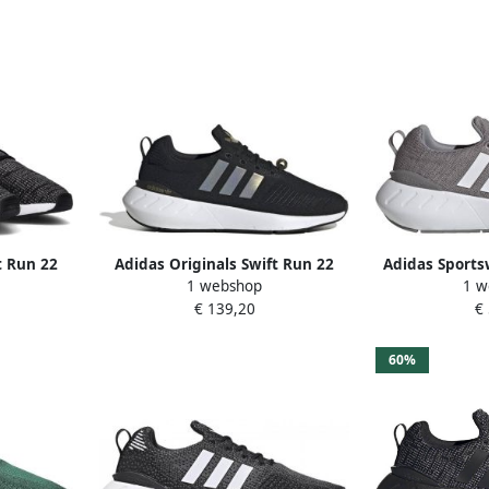
t Run 22
Adidas Originals Swift Run 22
Adidas Sports
1 webshop
1 w
enen core
sneakers zwart goud
Schoenen K
€ 139,20
€
five maat:
ten:36 2 3
 1
60%