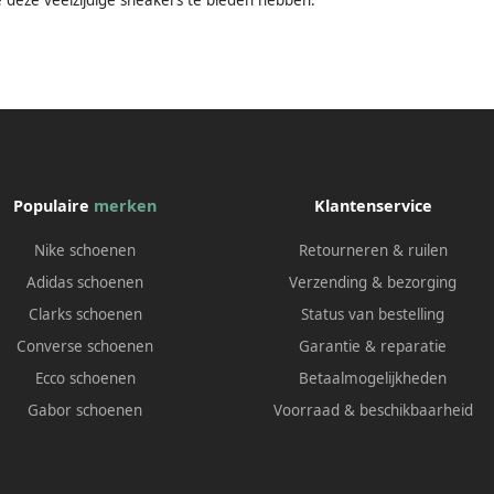
Populaire
merken
Klantenservice
Nike schoenen
Retourneren & ruilen
Adidas schoenen
Verzending & bezorging
Clarks schoenen
Status van bestelling
Converse schoenen
Garantie & reparatie
Ecco schoenen
Betaalmogelijkheden
Gabor schoenen
Voorraad & beschikbaarheid