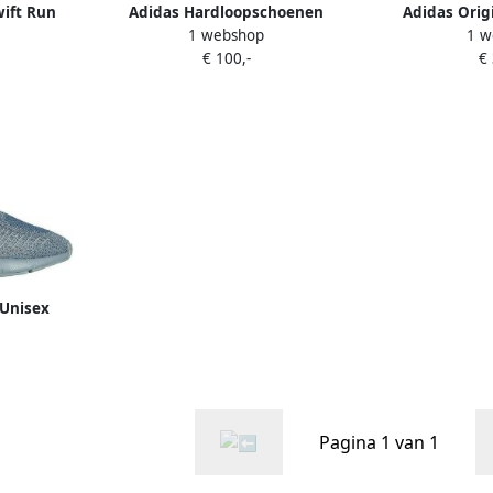
wift Run
Adidas Hardloopschoenen
Adidas Orig
1 webshop
1 w
28 Groen
Baskets Swift Run 22 textile
sneakers swif
€ 100,-
€
Roz
 Unisex
nthetisch
Pagina 1 van 1