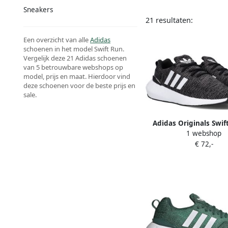
Sneakers
21 resultaten:
Een overzicht van alle
Adidas
schoenen in het model Swift Run.
Vergelijk deze 21 Adidas schoenen
van 5 betrouwbare webshops op
model, prijs en maat. Hierdoor vind
deze schoenen voor de beste prijs en
sale.
Adidas Originals Swif
1 webshop
Sneaker Running Scho
€ 72,-
black ftwr white grey 
37 1 3 beschikbare maa
36 37 1 3 38 39