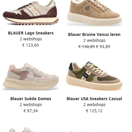
BLAUER Lage Sneakers
Blauer Bruine Venus leren
2 webshops
Dames Millen03 Maat: 36
2 webshops
sportschoenen
€ 123,60
Materiaal: Leer Kleur: Taupe
€ 130,89
€ 93,89
Blauer Suède Dames
Blauer USA Sneakers Casual
2 webshops
2 webshops
Sneakers met Hoge
Style Green
€ 97,34
€ 125,12
Rubberen Zool