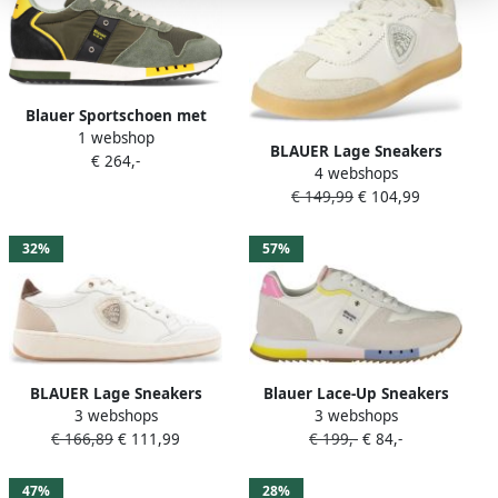
Blauer Sportschoen met
1 webshop
Contrasterende Details en
BLAUER Lage Sneakers
€ 264,-
Logo Groen Heren
4 webshops
Dames Aurora01 Maat: 36
€ 149,99
€ 104,99
Materiaal: Leer Kleur: Wit
32%
57%
BLAUER Lage Sneakers
Blauer Lace-Up Sneakers
3 webshops
3 webshops
Dames Olympia21 Maat: 38
met Uitneembare
€ 166,89
€ 111,99
€ 199,-
€ 84,-
Materiaal: Leer Kleur: Wit
Binnenzool
47%
28%