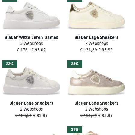
Blauer Witte Leren Dames
Blauer Lage Sneakers
3 webshops
2 webshops
Sneaker met Rhinestone
s6venus01lembecrepla37
€ 178,-
€ 93,02
€ 131,89
€ 93,89
Accents
22%
28%
Blauer Lage Sneakers
Blauer Lage Sneakers
2 webshops
2 webshops
s6venus01leabiwhite38
Sneaker
€ 120,51
€ 93,89
€ 131,89
€ 93,89
28%