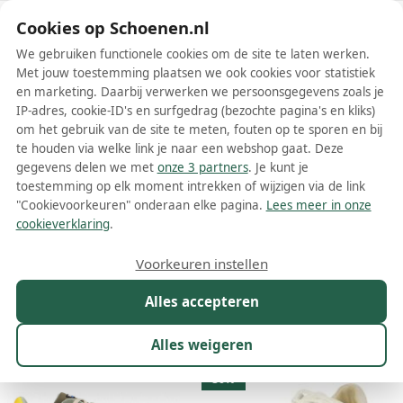
Schoenen.nl
Cookies op Schoenen.nl
We gebruiken functionele cookies om de site te laten werken.
Met jouw toestemming plaatsen we ook cookies voor statistiek
en marketing. Daarbij verwerken we persoonsgegevens zoals je
IP-adres, cookie-ID's en surfgedrag (bezochte pagina's en kliks)
om het gebruik van de site te meten, fouten op te sporen en bij
Wis filters
Alle filters
te houden via welke link je naar een webshop gaat. Deze
gegevens delen we met
onze 3 partners
. Je kunt je
Blauer lage sneakers
toestemming op elk moment intrekken of wijzigen via de link
"Cookievoorkeuren" onderaan elke pagina.
Lees meer in onze
Meer lezen
cookieverklaring
.
Hoge sneakers
Lage sneakers
Voorkeuren instellen
Alles accepteren
Maat
Merk
1
Kleur
Prijs
Geslacht
M
Alles weigeren
122 resultaten:
30%