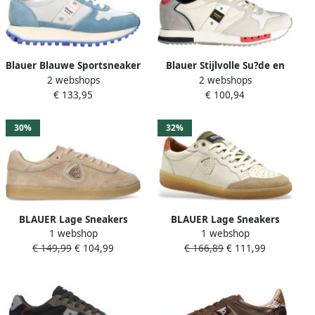
Blauer Blauwe Sportsneaker
Blauer Stijlvolle Su?de en
2 webshops
2 webshops
met Contrasterende Details
Stoffen Sneakers Wit Heren
€ 133,95
€ 100,94
Multicolor Dames
30%
32%
BLAUER Lage Sneakers
BLAUER Lage Sneakers
1 webshop
1 webshop
Dames Aurora01 Maat: 42
Heren Murray21 Maat: 41
€ 149,99
€ 104,99
€ 166,89
€ 111,99
Materiaal: Suède Kleur:
Materiaal: Leer Kleur: Beige
Beige