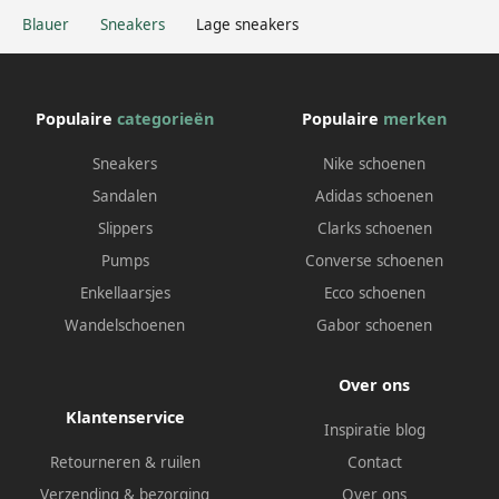
Blauer
Sneakers
Lage sneakers
Populaire
categorieën
Populaire
merken
Sneakers
Nike schoenen
Sandalen
Adidas schoenen
Slippers
Clarks schoenen
Pumps
Converse schoenen
Enkellaarsjes
Ecco schoenen
Wandelschoenen
Gabor schoenen
Over ons
Klantenservice
Inspiratie blog
Retourneren & ruilen
Contact
Verzending & bezorging
Over ons