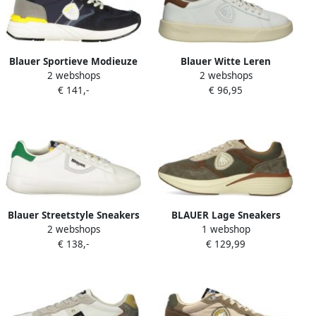
Blauer Sportieve Modieuze
Blauer Witte Leren
2 webshops
2 webshops
Sneakers met Gele
Sportsneaker met Bruine
€ 141,-
€ 96,95
Accenten
Accenten
Blauer Streetstyle Sneakers
BLAUER Lage Sneakers
2 webshops
1 webshop
met Contrasterende
Heren Lander02 Maat: 45
€ 138,-
€ 129,99
Accenten
Materiaal: Textiel Kleur:
Groen