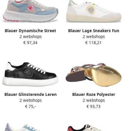
Blauer Dynamische Street
Blauer Lage Sneakers Fun
2 webshops
2 webshops
Style Sneakers met
Aqu Olympia 11
€ 97,34
€ 118,21
Verwijderbare Binnenzool
Blauer Glinsterende Leren
Blauer Roze Polyester
2 webshops
2 webshops
Sneaker met Verwijderbare
Sneaker met
€ 75,-
€ 93,73
Binnenzool
Contrastdetails Pink Heren