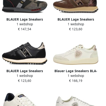
BLAUER Lage Sneakers
BLAUER Lage Sneakers
1 webshop
1 webshop
Heren Queens01 Maat: 40
Dames Millen03 Maat: 37
€ 147,54
€ 123,60
Materiaal: Suède Kleur:
Materiaal: Suède Kleur:
Zwart
Bruin
BLAUER Lage Sneakers
Blauer Lage Sneakers BLA-
1 webshop
1 webshop
Dames Millen03 Maat: 39
E25-OLYMPIA11-WN
€ 123,60
€ 166,19
Materiaal: Suède Kleur:
Zwart