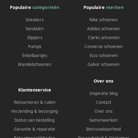
Populaire
categorieën
Populaire
merken
Sneakers
Nike schoenen
Sandalen
Adidas schoenen
Slippers
Clarks schoenen
Pumps
Converse schoenen
Enkellaarsjes
Ecco schoenen
Wandelschoenen
Gabor schoenen
Over ons
Klantenservice
Inspiratie blog
Retourneren & ruilen
Contact
Verzending & bezorging
Over ons
Status van bestelling
Samenwerken
Garantie & reparatie
Betrouwbaarheid
Betaalmogelijkheden
Privacybeleid
&
Disclaimer