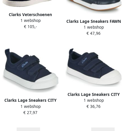
Clarks Veterschoenen
1 webshop
COURTLITE-W met
Clarks Lage Sneakers FAWN
€ 105,-
modieuze mocassinnaad
1 webshop
SOLO K
€ 47,96
Clarks Lage Sneakers CITY
Clarks Lage Sneakers CITY
1 webshop
VIBE K
1 webshop
BRIGHT T
€ 36,76
€ 27,97