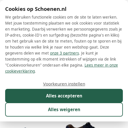
Schoenen.nl
Cookies op Schoenen.nl
We gebruiken functionele cookies om de site te laten werken.
Met jouw toestemming plaatsen we ook cookies voor statistiek
en marketing. Daarbij verwerken we persoonsgegevens zoals je
IP-adres, cookie-ID's en surfgedrag (bezochte pagina's en kliks)
om het gebruik van de site te meten, fouten op te sporen en bij
Wis filters
Alle filters
te houden via welke link je naar een webshop gaat. Deze
gegevens delen we met
onze 3 partners
. Je kunt je
Blauwe Clarks lage sneakers
toestemming op elk moment intrekken of wijzigen via de link
"Cookievoorkeuren" onderaan elke pagina.
Lees meer in onze
Meer lezen
cookieverklaring
.
Hoge sneakers
Lage sneakers
Voorkeuren instellen
Alles accepteren
Maat
Merk
1
Kleur
1
Prijs
Geslacht
Alles weigeren
22 resultaten: