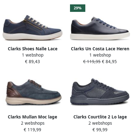
29%
Clarks Shoes Nalle Lace
Clarks Un Costa Lace Heren
1 webshop
1 webshop
Schoenen Blauw Vrouw
Veterschoenen Navy
€ 89,43
€ 119,95
€ 84,95
Leather
Clarks Mullan Moc lage
Clarks Courtlite 2 Lo lage
2 webshops
2 webshops
sneakers
sneakers
€ 119,99
€ 99,99