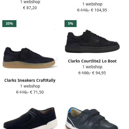
1 webshop
CraftWick Lace
1 webshop
26168085 Blauw
€ 87,20
€ 110,-
€ 104,95
35%
5%
Clarks Courtlite2 Lo Boot
1 webshop
26183283 Blauw
€ 100,-
€ 94,95
Clarks Sneakers CraftRally
1 webshop
26183362 Blauw
€ 110,-
€ 71,50