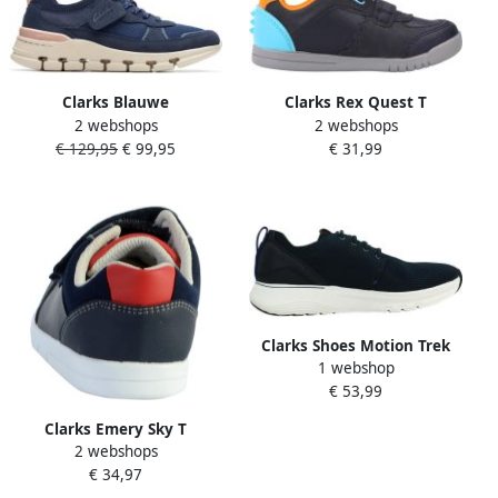
Clarks Blauwe
Clarks Rex Quest T
2 webshops
2 webshops
Damessneakers Nature X
kinderschoenen
€ 129,95
€ 99,95
€ 31,99
Cove Blue Dames
Clarks Shoes Motion Trek
1 webshop
Mx Schoenen Blauw Man
€ 53,99
Clarks Emery Sky T
2 webshops
kinderschoenen
€ 34,97