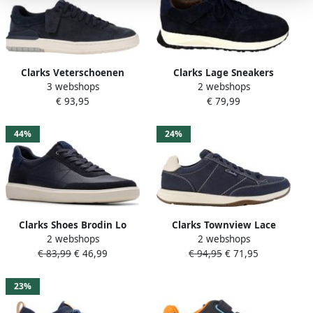
Clarks Veterschoenen
Clarks Lage Sneakers
3 webshops
2 webshops
Courtlite2 Run
Radwell Tie
€ 93,95
€ 79,99
vrijetijdsschoen comfort
schoen veterschoen in
casual look
44%
24%
Clarks Shoes Brodin Lo
Clarks Townview Lace
2 webshops
2 webshops
Schoenen Man
heren sneaker Blauw
€ 83,99
€ 46,99
€ 94,95
€ 71,95
23%