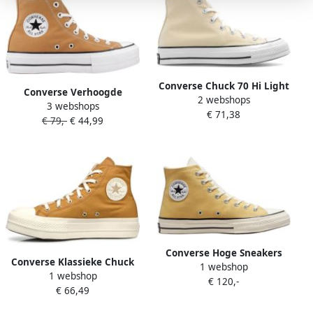
Converse Chuck 70 Hi Light
Converse Verhoogde
2 webshops
Yellow Schoenmaat 37 1 2
3 webshops
Sneakers voor een stijlvolle
€ 71,38
Sneakers A00458C
€ 79,-
€ 44,99
uitstraling
Converse Hoge Sneakers
Converse Klassieke Chuck
1 webshop
Baskets Chuck 70 Plus hi
1 webshop
Taylor Style Sneaker Yellow
€ 120,-
textile
€ 66,49
Dames