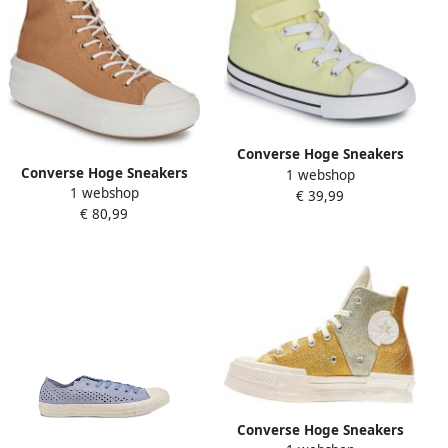
Converse Hoge Sneakers
Converse Hoge Sneakers
1 webshop
CHUCK TAYLOR ALL STAR
1 webshop
CHUCK TAYLOR ALL STAR
€ 39,99
EASY ON
€ 80,99
MOVE PLATFORM
Converse Hoge Sneakers