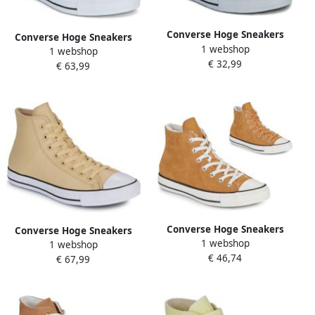
Converse Hoge Sneakers
Converse Hoge Sneakers
1 webshop
CHUCK TAYLOR ALL STAR
1 webshop
CHUCK TAYLOR ALL STAR
€ 32,99
EASY ON
€ 63,99
EMBROIDERED STARS
Converse Hoge Sneakers
Converse Hoge Sneakers
1 webshop
CHUCK TAYLOR ALL STAR
1 webshop
CHUCK TAYLOR ALL STAR
€ 46,74
€ 67,99
LEATHER