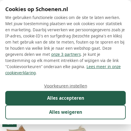
Schoenen.nl
Cookies op Schoenen.nl
We gebruiken functionele cookies om de site te laten werken.
Met jouw toestemming plaatsen we ook cookies voor statistiek
en marketing. Daarbij verwerken we persoonsgegevens zoals je
IP-adres, cookie-ID's en surfgedrag (bezochte pagina's en kliks)
om het gebruik van de site te meten, fouten op te sporen en bij
Wis filters
Alle filters
te houden via welke link je naar een webshop gaat. Deze
gegevens delen we met
onze 3 partners
. Je kunt je
Gele Converse hoge sneakers
toestemming op elk moment intrekken of wijzigen via de link
"Cookievoorkeuren" onderaan elke pagina.
Lees meer in onze
Meer lezen
cookieverklaring
.
Hoge sneakers
Lage sneakers
Voorkeuren instellen
Alles accepteren
Maat
Merk
1
Model
Kleur
1
Prijs
Alles weigeren
20 resultaten:
43%