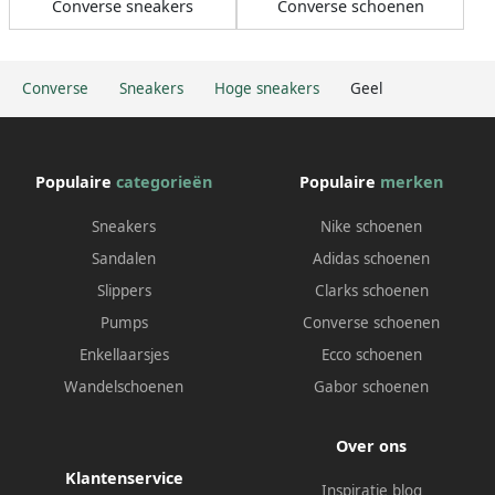
Converse sneakers
Converse schoenen
Converse
Sneakers
Hoge sneakers
Geel
Populaire
categorieën
Populaire
merken
Sneakers
Nike schoenen
Sandalen
Adidas schoenen
Slippers
Clarks schoenen
Pumps
Converse schoenen
Enkellaarsjes
Ecco schoenen
Wandelschoenen
Gabor schoenen
Over ons
Klantenservice
Inspiratie blog