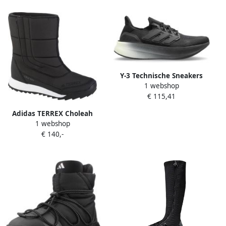
Y-3 Technische Sneakers
1 webshop
met Handtekening Strepen
€ 115,41
Adidas TERREX Choleah
1 webshop
COLD.RDY PrimaLoft Dames
€ 140,-
Winterlaarzen Laarzen
Zwart EH3537