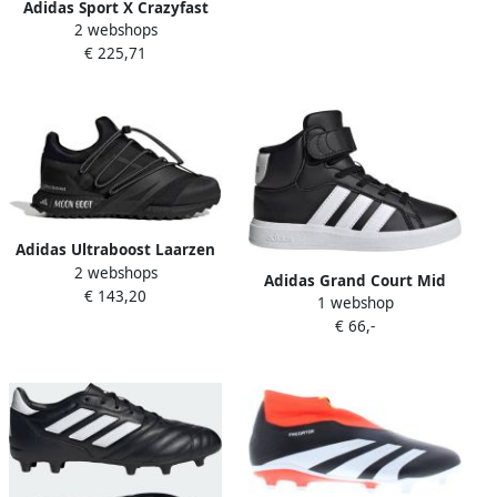
Adidas Sport X Crazyfast
2 webshops
Elite Fg Voetbalschoenen
€ 225,71
Sportwear Volwassen
Adidas Ultraboost Laarzen
2 webshops
Dames Zwart 1 3 Mesh
Adidas Grand Court Mid
€ 143,20
Synthetisch
1 webshop
Schoenen Zwart 1 2 Jongen
€ 66,-