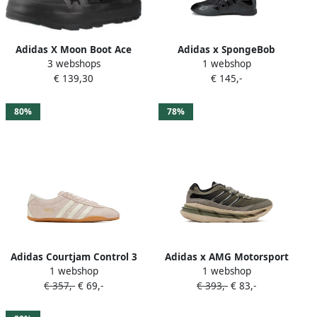
Adidas X Moon Boot Ace
Adidas x SpongeBob
3 webshops
1 webshop
Mid Laarzen Zwart 2 3
SquarePants Stan Smith
€ 139,30
€ 145,-
Mesh Synthetisch
sneakers Zwart
80%
78%
Adidas Courtjam Control 3
Adidas x AMG Motorsport
1 webshop
1 webshop
Premium leren sneakers
Adizero Adios Pro 4 MG
€ 357,-
€ 69,-
€ 393,-
€ 83,-
met geperforeerde details
gestreepte low-top
Wit
sneakers Zwart