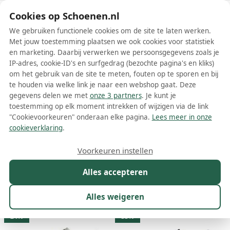
Schoenen.nl
Cookies op Schoenen.nl
We gebruiken functionele cookies om de site te laten werken.
Met jouw toestemming plaatsen we ook cookies voor statistiek
en marketing. Daarbij verwerken we persoonsgegevens zoals je
IP-adres, cookie-ID's en surfgedrag (bezochte pagina's en kliks)
om het gebruik van de site te meten, fouten op te sporen en bij
Wis filters
Alle filters
te houden via welke link je naar een webshop gaat. Deze
gegevens delen we met
onze 3 partners
. Je kunt je
Zwarte Adidas dames laarzen
toestemming op elk moment intrekken of wijzigen via de link
"Cookievoorkeuren" onderaan elke pagina.
Lees meer in onze
Meer lezen
cookieverklaring
.
Veterlaarzen
Voorkeuren instellen
Alles accepteren
Maat
Merk
1
Model
Kleur
1
Prijs
Alles weigeren
29 resultaten:
24%
33%