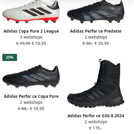
Adidas Copa Pure 2 League
Adidas Perfor ce Predator
3 webshops
2 webshops
FG Ivory Core Black Solar
League FG senior
€ 79,95
€ 59,99
€ 90,-
€ 59,99
Red- Ivory Core Black Solar
voetbalschoenen zwart
Red
antraciet
25%
Adidas Perfor ce Copa Pure
2 webshops
2 Leaugue senior
€ 80,-
€ 59,99
voetbalschoenen zwart
antraciet grijs
Adidas Perfor ce GSG-9.2024
2 webshops
Laarzen met Rits Unisex
€ 176,-
Zwart