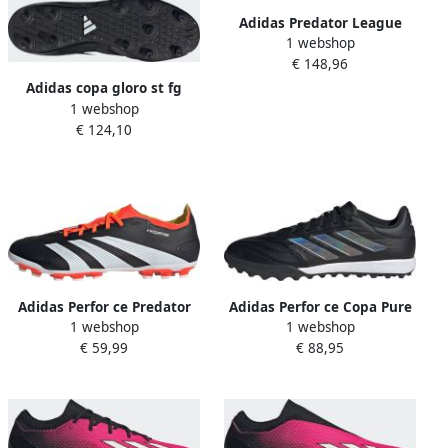
Adidas Predator League
1 webshop
Laceless FG Core Black
€ 148,96
Cloud White Solar Red- Core
Black Cloud White Solar Red
Adidas copa gloro st fg
1 webshop
Voetbal schoen firm ground
€ 124,10
Black Black White
Adidas Perfor ce Predator
Adidas Perfor ce Copa Pure
1 webshop
1 webshop
24 League Low Artificial
II League Turf
€ 59,99
€ 88,95
Grass Voetbalschoenen
Voetbalschoenen Unisex
Unisex Zwart
Zwart