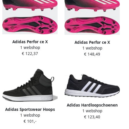
Adidas Perfor ce X
Adidas Perfor ce X
1 webshop
Speedportal.3 Firm Ground
1 webshop
Speedportal.3 Veterloze
€ 122,37
Voetbalschoenen Unisex
€ 148,49
Firm Ground
Roze
Voetbalschoenen Unisex
Roze
Adidas Hardloopschoenen
Adidas Sportswear Hoops
1 webshop
voor Volwassenen Retrorun
1 webshop
3.0 Mid Lifestyle Basketball
€ 123,40
Zwart
€ 101,-
Classic Winterschoenen