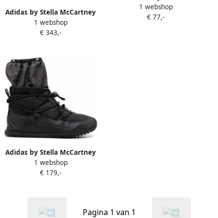
1 webshop
Basisschool Schoenen
Adidas by Stella McCartney
€ 77,-
1 webshop
x Stella McCartney Winter
€ 343,-
Boot Cold laarzen Zwart
Adidas by Stella McCartney
1 webshop
Stivaletto chunky laarzen
€ 179,-
Zwart
Pagina 1 van 1