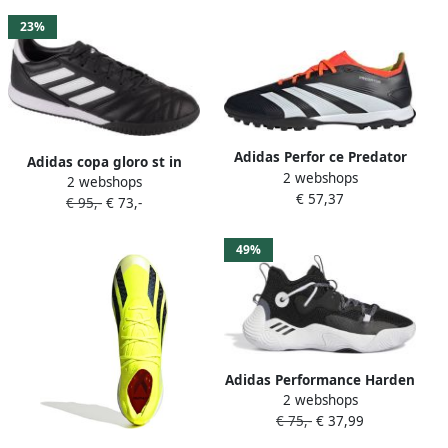
23%
Adidas Perfor ce Predator
Adidas copa gloro st in
2 webshops
24 League Low Turf
2 webshops
Zaalvoetbal schoen Black
€ 57,37
Voetbalschoenen Unisex
€ 95,-
€ 73,-
Black White
Zwart
49%
Adidas Performance Harden
2 webshops
Stepback 3 J De schoenen
€ 75,-
€ 37,99
van het basketbal
Gemengd kind Zwarte