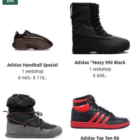
30%
Adidas "Yeezy 950 Black
Adidas Handball Spezial
1 webshop
laarzen" Zwart
1 webshop
low-top sneakers Zwart
€ 608,-
€ 167,-
€ 116,-
Adidas Top Ten Rb