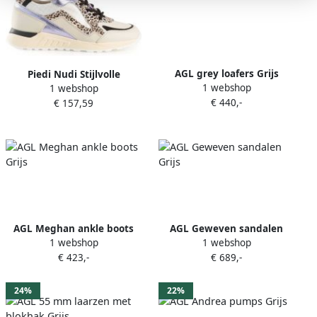
AGL grey loafers Grijs
Piedi Nudi Stijlvolle
1 webshop
1 webshop
Sneakers Beige Dames
€ 440,-
€ 157,59
AGL Meghan ankle boots
AGL Geweven sandalen
1 webshop
1 webshop
Grijs
Grijs
€ 423,-
€ 689,-
24%
22%