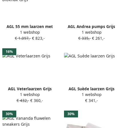
AGL 55 mm laarzen met
AGL Andrea pumps Grijs
1 webshop
1 webshop
blokhak Grijs
€ 1.097,-
€ 823,-
€ 335,-
€ 261,-
16%
AGL Veterlaarzen Grijs
AGL Suède laarzen Grijs
1 webshop
1 webshop
€ 432,-
€ 360,-
€ 341,-
30%
30%