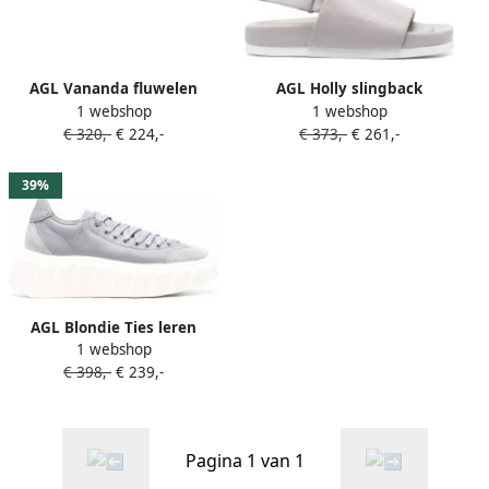
AGL Vananda fluwelen
AGL Holly slingback
1 webshop
1 webshop
sneakers Grijs
sandalen Grijs
€ 320,-
€ 224,-
€ 373,-
€ 261,-
39%
AGL Blondie Ties leren
1 webshop
sneakers Grijs
€ 398,-
€ 239,-
Pagina 1 van 1