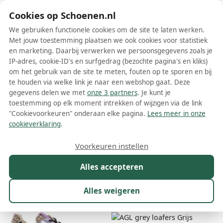
Schoenen.nl
Cookies op Schoenen.nl
We gebruiken functionele cookies om de site te laten werken.
Met jouw toestemming plaatsen we ook cookies voor statistiek
en marketing. Daarbij verwerken we persoonsgegevens zoals je
IP-adres, cookie-ID's en surfgedrag (bezochte pagina's en kliks)
om het gebruik van de site te meten, fouten op te sporen en bij
Wis filters
Alle filters
te houden via welke link je naar een webshop gaat. Deze
gegevens delen we met
onze 3 partners
. Je kunt je
Grijze AGL damesschoenen
toestemming op elk moment intrekken of wijzigen via de link
"Cookievoorkeuren" onderaan elke pagina.
Lees meer in onze
Meer lezen
cookieverklaring
.
Boots
Laarzen
Loafers
Pumps
Sandalen
Sneakers
Voorkeuren instellen
Alles accepteren
Maat
Merk
1
Kleur
1
Prijs
Materiaal
Alles weigeren
11 resultaten: